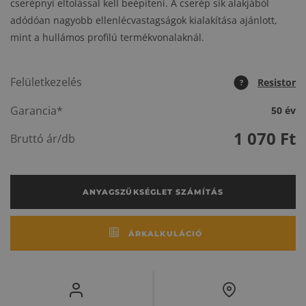
cserépnyi eltolással kell beépíteni. A cserép sík alakjából
adódóan nagyobb ellenlécvastagságok kialakítása ajánlott,
mint a hullámos profilú termékvonalaknál.
Felületkezelés
Resistor
?
Garancia*
50 év
1 070
Ft
Bruttó ár/db
ANYAGSZÜKSÉGLET SZÁMÍTÁS
ÁRKALKULÁCIÓ