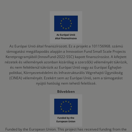
Az Európai Unió által finanszírozott. Ez a projekt a 101156968. számú
támogatási megállapodás alapján a Innovation Fund Small Scale Projects
Keretprogramjából (InnovFund-2022-SSC) kapott finanszírozást. A kifejtett
nézetek és vélemények azonban kizárólag a szerző(k) véleményét tükrözik,
és nem feltétlenül tükrözik az Európai Unió vagy az Európai Éghajlat-
politikai, Környezetvédelmi és Infrastrukturális Végrehajtó Ügynökség
(CINEA) véleményét. Ezekért sem az Európai Unió, sem a támogatást
nyújtó hatóság nem tehető felelőssé.
Bővebben
Funded by the European Union. This project has received funding from the