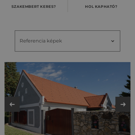
SZAKEMBERT KERES?
HOL KAPHATÓ?
Referencia képek
Referencia
Videók
képek
Kiegészítő cseréptípusok
Fém- és műanyag kiegészítők
Műszaki adatok