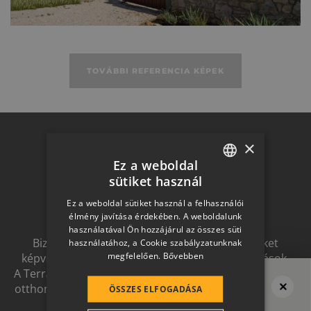
TOVÁBBI REFERENCIA KÉPEK
Otthon a
×
Ez a weboldal
sütiket használ
HUNGARIAN
jövőben
Ez a weboldal sütiket használ a felhasználói
SLOVAK
élmény javítása érdekében. A weboldalunk
használatával Ön hozzájárul az összes süti
GERMAN
Biztonságot nyújtó, és magas esztétikai értéket
használatához, a Cookie szabályzatunknak
megfelelően.
Bővebben
képviselő, egymással szinergiát alkotó megoldások.
ROMANIAN
A Terrán ernyőmárkának köszönhetően a harmonikus
SLOVENIAN
otthon átfogó, egymásra épülő rendszerelemek révén
ÖSSZES ELFOGADÁSA
ölthet formát.
Megvan a tető?
CROATIAN