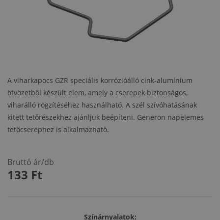
A viharkapocs GZR speciális korrózióálló cink-alumínium
ötvözetből készült elem, amely a cserepek biztonságos,
viharálló rögzítéséhez használható. A szél szívóhatásának
kitett tetőrészekhez ajánljuk beépíteni. Generon napelemes
tetőcseréphez is alkalmazható.
Bruttó ár/db
133
Ft
Színárnyalatok: