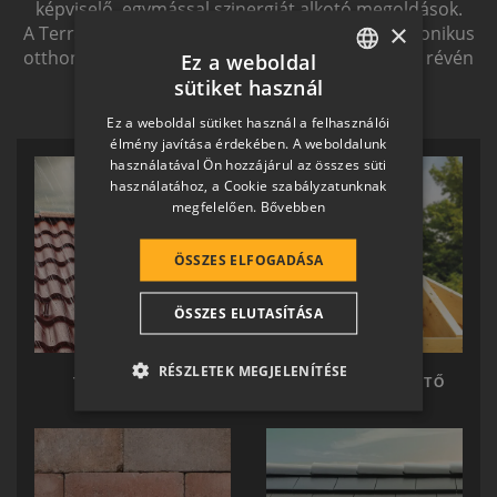
képviselő, egymással szinergiát alkotó megoldások.
×
A Terrán ernyőmárkának köszönhetően a harmonikus
otthon átfogó, egymásra épülő rendszerelemek révén
Ez a weboldal
ölthet formát.
sütiket használ
HUNGARIAN
Ez a weboldal sütiket használ a felhasználói
SLOVAK
élmény javítása érdekében. A weboldalunk
használatával Ön hozzájárul az összes süti
GERMAN
használatához, a Cookie szabályzatunknak
megfelelően.
Bővebben
ROMANIAN
SLOVENIAN
ÖSSZES ELFOGADÁSA
CROATIAN
ÖSSZES ELUTASÍTÁSA
SR
RO-HU
RÉSZLETEK MEGJELENÍTÉSE
TERRÁN TETŐ
TERRÁN KÉSZTETŐ
ENGLISH
ITALIAN