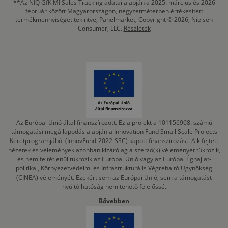
**Az NIQ GfK MI Sales Tracking adatai alapján a 2025. március és 2026
február között Magyarországon, négyzetméterben értékesített
termékmennyiséget tekintve, Panelmarket, Copyright © 2026, Nielsen
Consumer, LLC.
Részletek
Az Európai Unió által finanszírozott. Ez a projekt a 101156968. számú
támogatási megállapodás alapján a Innovation Fund Small Scale Projects
Keretprogramjából (InnovFund-2022-SSC) kapott finanszírozást. A kifejtett
nézetek és vélemények azonban kizárólag a szerző(k) véleményét tükrözik,
és nem feltétlenül tükrözik az Európai Unió vagy az Európai Éghajlat-
politikai, Környezetvédelmi és Infrastrukturális Végrehajtó Ügynökség
(CINEA) véleményét. Ezekért sem az Európai Unió, sem a támogatást
nyújtó hatóság nem tehető felelőssé.
Bővebben