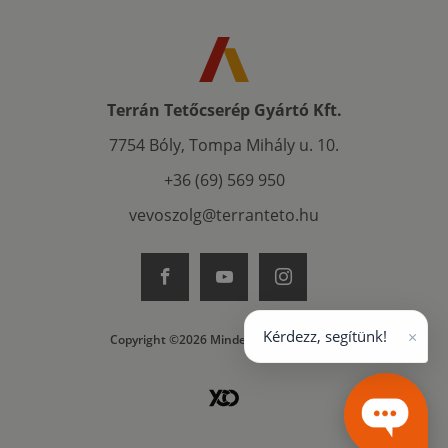
Terrán Tetőcserép Gyártó Kft.
7754 Bóly, Tompa Mihály u. 10.
+36 (69) 569 950
vevoszolg@terranteto.hu
×
Kérdezz, segítünk!
Copyright ©2026 Minden jog fenntartva