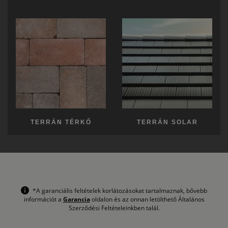
TERRÁN TÉRKŐ
TERRÁN SOLAR
*A garanciális feltételek korlátozásokat tartalmaznak, bővebb
információt a
Garancia
oldalon és az onnan letölthető Általános
Szerződési Feltételeinkben talál.