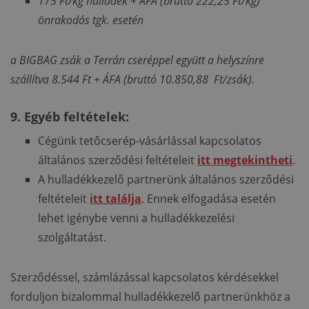
175 Ft/kg hulladék + ÁFA (bruttó 222,25 Ft/kg)
önrakodós tgk. esetén
a BIGBAG zsák a Terrán cseréppel együtt a helyszínre
szállítva 8.544 Ft + ÁFA (bruttó 10.850,88 Ft/zsák).
9. Egyéb feltételek:
Cégünk tetőcserép-vásárlással kapcsolatos
általános szerződési feltételeit
itt megtekintheti
.
A hulladékkezelő partnerünk általános szerződési
feltételeit
itt találja
. Ennek elfogadása esetén
lehet igénybe venni a hulladékkezelési
szolgáltatást.
Szerződéssel, számlázással kapcsolatos kérdésekkel
forduljon bizalommal hulladékkezelő partnerünkhöz a