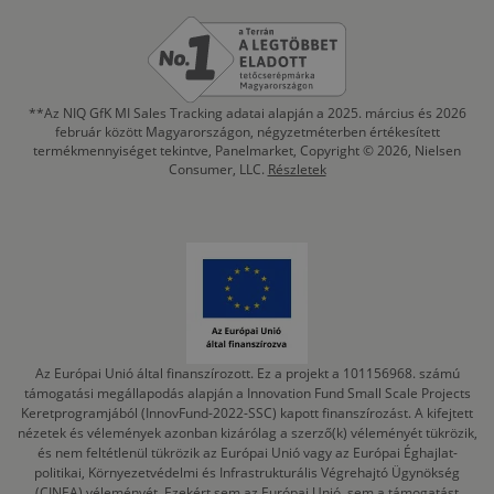
**Az NIQ GfK MI Sales Tracking adatai alapján a 2025. március és 2026
február között Magyarországon, négyzetméterben értékesített
termékmennyiséget tekintve, Panelmarket, Copyright © 2026, Nielsen
Consumer, LLC.
Részletek
Az Európai Unió által finanszírozott. Ez a projekt a 101156968. számú
támogatási megállapodás alapján a Innovation Fund Small Scale Projects
Keretprogramjából (InnovFund-2022-SSC) kapott finanszírozást. A kifejtett
nézetek és vélemények azonban kizárólag a szerző(k) véleményét tükrözik,
és nem feltétlenül tükrözik az Európai Unió vagy az Európai Éghajlat-
politikai, Környezetvédelmi és Infrastrukturális Végrehajtó Ügynökség
(CINEA) véleményét. Ezekért sem az Európai Unió, sem a támogatást