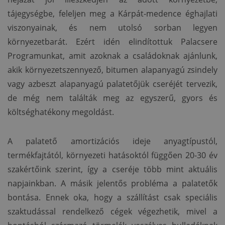
tájegységbe, feleljen meg a Kárpát-medence éghajlati
viszonyainak, és nem utolsó sorban legyen
környezetbarát. Ezért idén elindítottuk Palacsere
Programunkat, amit azoknak a családoknak ajánlunk,
akik környezetszennyező, bitumen alapanyagú zsindely
vagy azbeszt alapanyagú palatetőjük cseréjét tervezik,
de még nem találták meg az egyszerű, gyors és
költséghatékony megoldást.
A palatető amortizációs ideje anyagtípustól,
termékfajtától, környezeti hatásoktól függően 20-30 év
szakértőink szerint, így a cseréje több mint aktuális
napjainkban. A másik jelentős probléma a palatetők
bontása. Ennek oka, hogy a szállítást csak speciális
szaktudással rendelkező cégek végezhetik, mivel a