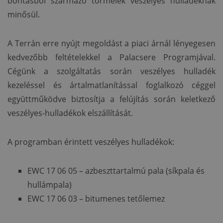
bontásból származó törmelék veszélyes hulladéknak
minősül.
A Terrán erre nyújt megoldást a piaci árnál lényegesen
kedvezőbb feltételekkel a Palacsere Programjával.
Cégünk a szolgáltatás során veszélyes hulladék
kezeléssel és ártalmatlanítással foglalkozó céggel
együttműködve biztosítja a felújítás során keletkező
veszélyes-hulladékok elszállítását.
A programban érintett veszélyes hulladékok:
EWC 17 06 05 – azbeszttartalmú pala (síkpala és
hullámpala)
EWC 17 06 03 – bitumenes tetőlemez