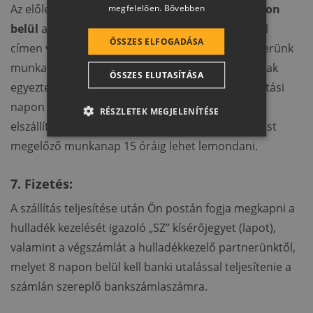
megfelelően.
Bővebben
Az előleg beérkezésétől számított
10 munkanapon
ROMANIAN
belül
a megrendelőn az Ön által megadott e-mail
SLOVENIAN
ÖSSZES ELFOGADÁSA
címen vagy telefonszámon hulladékkezelő Partnerünk
CROATIAN
munkatársai keresni fogják a szállítás időpontjának
ÖSSZES ELUTASÍTÁSA
SR
egyeztetése céljából. Kérjük, a leegyeztetett szállítási
RO-HU
napon mindenképpen biztosítsa a hulladék
RÉSZLETEK MEGJELENÍTÉSE
elszállíthatóságát! A szállítást legkésőbb a szállítást
ENGLISH
megelőző munkanap 15 óráig lehet lemondani.
ITALIAN
7. Fizetés:
A szállítás teljesítése után Ön postán fogja megkapni a
hulladék kezelését igazoló „SZ” kísérőjegyet (lapot),
valamint a végszámlát a hulladékkezelő partnerünktől,
melyet 8 napon belül kell banki utalással teljesítenie a
számlán szereplő bankszámlaszámra.