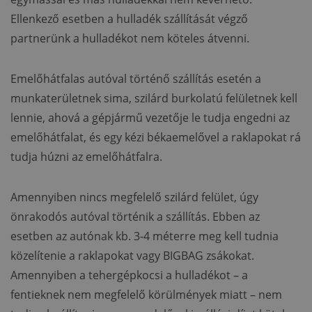
Ellenkező esetben a hulladék szállítását végző
partnerünk a hulladékot nem köteles átvenni.
Emelőhátfalas autóval történő szállítás esetén a
munkaterületnek sima, szilárd burkolatú felületnek kell
lennie, ahová a gépjármű vezetője le tudja engedni az
emelőhátfalat, és egy kézi békaemelővel a raklapokat rá
tudja húzni az emelőhátfalra.
Amennyiben nincs megfelelő szilárd felület, úgy
önrakodós autóval történik a szállítás. Ebben az
esetben az autónak kb. 3-4 méterre meg kell tudnia
közelítenie a raklapokat vagy BIGBAG zsákokat.
Amennyiben a tehergépkocsi a hulladékot – a
fentieknek nem megfelelő körülmények miatt – nem