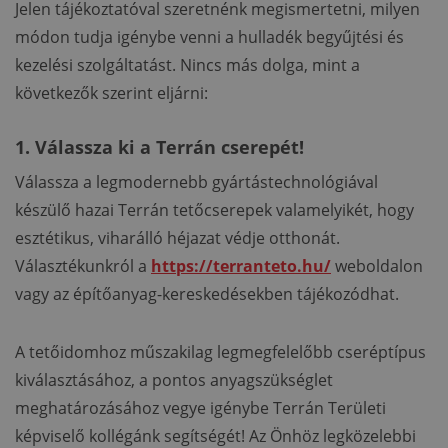
Jelen tájékoztatóval szeretnénk megismertetni, milyen
módon tudja igénybe venni a hulladék begyűjtési és
kezelési szolgáltatást. Nincs más dolga, mint a
következők szerint eljárni:
1. Válassza ki a Terrán cserepét!
Válassza a legmodernebb gyártástechnológiával
készülő hazai Terrán tetőcserepek valamelyikét, hogy
esztétikus, viharálló héjazat védje otthonát.
Választékunkról a
https://terranteto.hu/
weboldalon
vagy az építőanyag-kereskedésekben tájékozódhat.
A tetőidomhoz műszakilag legmegfelelőbb cseréptípus
kiválasztásához, a pontos anyagszükséglet
meghatározásához vegye igénybe Terrán Területi
képviselő kollégánk segítségét! Az Önhöz legközelebbi