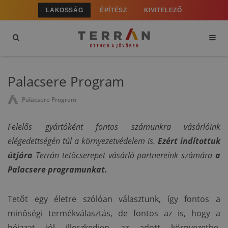
LAKOSSÁG
ÉPÍTÉSZ
KIVITELEZŐ
Palacsere Program
Palacsere Program
Felelős gyártóként fontos számunkra vásárlóink
elégedettségén túl a környezetvédelem is.
Ezért indítottuk
útjára
Terrán tetőcserepet vásárló partnereink számára
a
Palacsere
programunkat.
Tetőt egy életre szólóan választunk, így fontos a
minőségi termékválasztás, de fontos az is, hogy a
héjazat jól illeszkedjen az adott környezetbe,