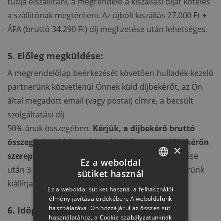
tudja elszállítani, a megrendelő a kiszállási díjat köteles
a szállítónak megtéríteni. Az újbóli kiszállás 27.000 Ft +
ÁFA (bruttó 34.290 Ft) díj megfizetése után lehetséges.
5. Előleg megküldése:
A megrendelőlap beérkezését követően hulladék-kezelő
partnerünk közvetlenül Önnek küld díjbekérőt, az Ön
által megadott email (vagy postai) címre, a becsült
szolgáltatási díj
50%-ának összegében.
Kérjük, a díjbekérő bruttó
összegét banki átutalással küldje meg a díjbekérőn
×
szereplő bankszámlaszámra
, melynek beérkezése
Ez a weboldal
után 3 munkanapon belül hulladékkezelő Partnerünk
sütiket használ
HUNGARIAN
kiállítja és megküldi Önnek az előleg számlát.
Ez a weboldal sütiket használ a felhasználói
SLOVAK
élmény javítása érdekében. A weboldalunk
használatával Ön hozzájárul az összes süti
6. Időpont-egyeztetés:
GERMAN
használatához, a Cookie szabályzatunknak