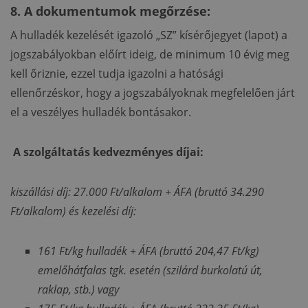
8. A dokumentumok megőrzése:
A hulladék kezelését igazoló „SZ” kísérőjegyet (lapot) a
jogszabályokban előírt ideig, de minimum 10 évig meg
kell őriznie, ezzel tudja igazolni a hatósági
ellenőrzéskor, hogy a jogszabályoknak megfelelően járt
el a veszélyes hulladék bontásakor.
A szolgáltatás kedvezményes díjai:
kiszállási díj: 27.000 Ft/alkalom + ÁFA (bruttó 34.290
Ft/alkalom) és kezelési díj:
161 Ft/kg hulladék + ÁFA (bruttó 204,47 Ft/kg)
emelőhátfalas tgk. esetén (szilárd burkolatú út,
raklap, stb.) vagy