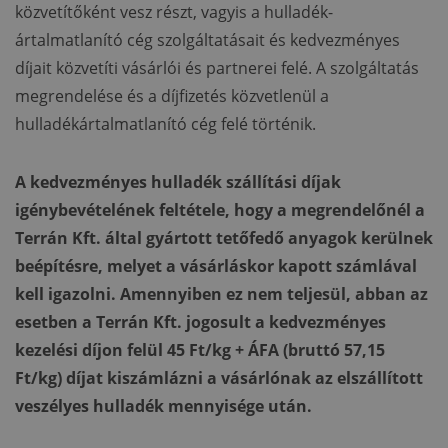
közvetítőként vesz részt, vagyis a hulladék-
ártalmatlanító cég szolgáltatásait és kedvezményes
díjait közvetíti vásárlói és partnerei felé. A szolgáltatás
megrendelése és a díjfizetés közvetlenül a
hulladékártalmatlanító cég felé történik.
A kedvezményes hulladék szállítási díjak
igénybevételének feltétele, hogy a megrendelőnél a
Terrán Kft. által gyártott tetőfedő anyagok kerülnek
beépítésre, melyet a vásárláskor kapott számlával
kell igazolni. Amennyiben ez nem teljesül, abban az
esetben a Terrán Kft. jogosult a kedvezményes
kezelési díjon felül 45 Ft/kg + ÁFA (bruttó 57,15
Ft/kg) díjat kiszámlázni a vásárlónak az elszállított
veszélyes hulladék mennyisége után.