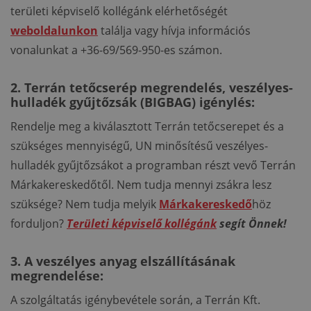
területi képviselő kollégánk elérhetőségét
weboldalunkon
találja vagy hívja információs
vonalunkat a +36-69/569-950-es számon.
2. Terrán tetőcserép megrendelés, veszélyes-
hulladék gyűjtőzsák (BIGBAG) igénylés:
Rendelje meg a kiválasztott Terrán tetőcserepet és a
szükséges mennyiségű, UN minősítésű veszélyes-
hulladék gyűjtőzsákot a programban részt vevő Terrán
Márkakereskedőtől. Nem tudja mennyi zsákra lesz
szüksége? Nem tudja melyik
Márkakereskedő
höz
forduljon?
Területi képviselő kollégánk
segít Önnek!
3. A veszélyes anyag elszállításának
megrendelése:
A szolgáltatás igénybevétele során, a Terrán Kft.