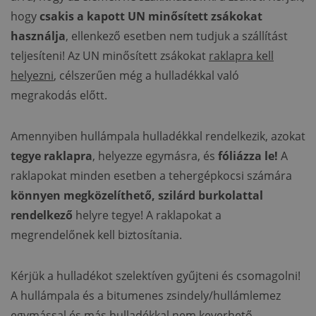
hogy
csakis a kapott UN minősített zsákokat
használja
, ellenkező esetben nem tudjuk a szállítást
teljesíteni! Az UN minősített zsákokat
raklapra kell
helyezni
, célszerűen még a hulladékkal való
megrakodás előtt.
Amennyiben hullámpala hulladékkal rendelkezik, azokat
tegye raklapra
,
helyezze egymásra, és
fóliázza le!
A
raklapokat minden esetben a tehergépkocsi számára
könnyen megközelíthető, szilárd burkolattal
rendelkező
helyre tegye! A raklapokat a
megrendelőnek kell biztosítania.
Kérjük a hulladékot szelektíven gyűjteni és csomagolni!
A hullámpala és a bitumenes zsindely/hullámlemez
egymással és más hulladékkal nem keverhető.