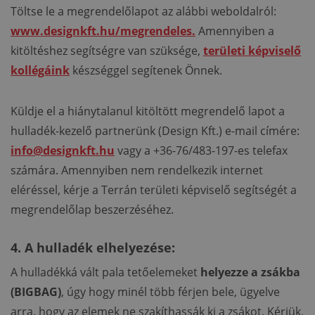
Töltse le a megrendelőlapot az alábbi weboldalról:
www.designkft.hu/megrendeles.
Amennyiben a
kitöltéshez segítségre van szüksége,
területi képviselő
kollégáink
készséggel segítenek Önnek.
Küldje el a hiánytalanul kitöltött megrendelő lapot a
hulladék-kezelő partnerünk (Design Kft.) e-mail címére:
info@designkft.hu
vagy a +36-76/483-197-es telefax
számára. Amennyiben nem rendelkezik internet
eléréssel, kérje a Terrán területi képviselő segítségét a
megrendelőlap beszerzéséhez.
4. A hulladék elhelyezése:
A hulladékká vált pala tetőelemeket
helyezze a zsákba
(BIGBAG)
, úgy hogy minél több férjen bele, ügyelve
arra, hogy az elemek ne szakíthassák ki a zsákot. Kérjük,