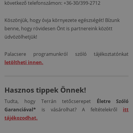
következő telefonszámon: +36-30/399-2712
Köszönjük, hogy óvja környezete egészségét! Bízunk
benne, hogy rövidesen Önt is partnereink között
üdvözölhetjük!
Palacsere programunkról szóló tájékoztatónkat
letöltheti innen.
Hasznos tippek Önnek!
Tudta, hogy Terrán tetőcserepet
Életre Szóló
Garanciával*
is vásárolhat? A feltételekről
itt
tájékozodhat.