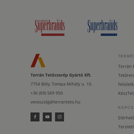
TERMÉ
Terrán 
Terrán Tetőcserép Gyártó Kft.
Tetőren
7754 Bóly, Tompa Mihály u. 10.
Felületk
+36 (69) 569 950
KészTet
vevoszolg@terranteto.hu
KAPCS
Elérhet
Területi