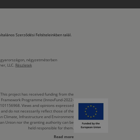
ltalános Szerződési Feltételeinkben talál.
 Magyarországon, négyzetméterben
mer, LLC.
Részletek
This project has received funding from the
cts Framework Programme (InnovFund-2022-
 101156968. Views and opinions expressed
 and do not necessarily reflect those of the
n Climate, Infrastructure and Environment
an Union nor the granting authority can be
held responsible for them.
Read more