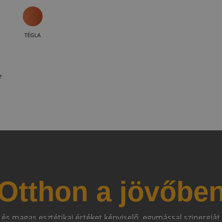
TÉGLA
?
Otthon a jövőbe
 és magas esztétikai értéket képviselő, egymással szinergiá