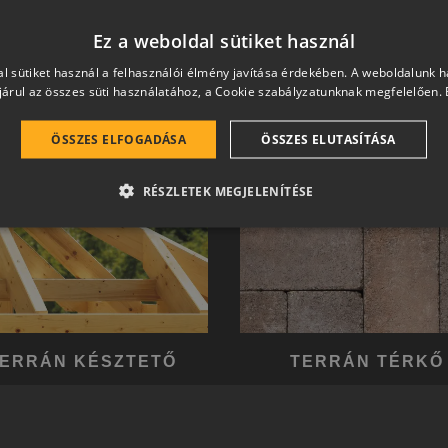
hetően a harmonikus otthon átfogó, egymásra épülő rends
Ez a weboldal sütiket használ
l sütiket használ a felhasználói élmény javítása érdekében. A weboldalunk 
árul az összes süti használatához, a Cookie szabályzatunknak megfelelően.
ÖSSZES ELFOGADÁSA
ÖSSZES ELUTASÍTÁSA
RÉSZLETEK MEGJELENÍTÉSE
ERRÁN KÉSZTETŐ
TERRÁN TÉRKŐ