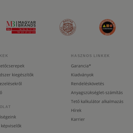
KEK
HASZNOS LINKEK
tetőcserepek
Garancia*
dszer kiegészítők
Kiadványok
ezelésekről
Rendeléskövetés
ő
Anyagszükséglet-számítás
Tető kalkulátor alkalmazás
OLAT
Hírek
őségeink
Karrier
 képviselők