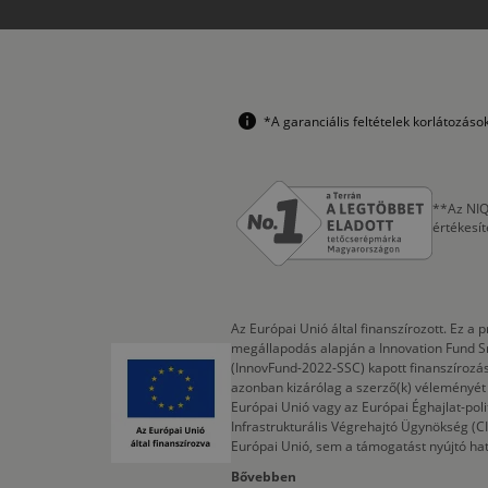
*A garanciális feltételek korlátozás
**Az NIQ
értékesí
Az Európai Unió által finanszírozott. Ez 
megállapodás alapján a Innovation Fund S
(InnovFund-2022-SSC) kapott finanszírozás
azonban kizárólag a szerző(k) véleményét t
Európai Unió vagy az Európai Éghajlat-poli
Infrastrukturális Végrehajtó Ügynökség (
Európai Unió, sem a támogatást nyújtó ha
Bővebben