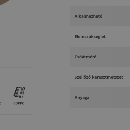
Alkalmazható
Elemszükséglet
Csőátmérő
Szellőző keresztmetszet
Anyaga
X
COPPO