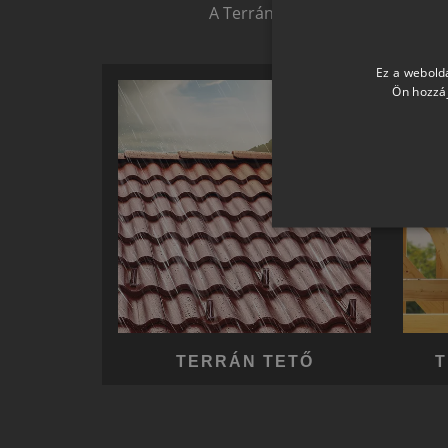
A Terrán ernyőmárkának köszön
Ez a webolda
Ön hozzáj
TERRÁN TETŐ
T