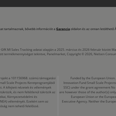
okat tartalmaznak, bővebb információt a
Garancia
oldalon és az onnan letölthető Á
 GfK MI Sales Tracking adatai alapján a 2025. március és 2026 február között
tett termékmennyiséget tekintve, Panelmarket, Copyright © 2026, Nielsen Consu
a projekt a 101156968. számú támogatási
Funded by the European Union. 
mall Scale Projects Keretprogramjából
Innovation Fund Small Scale Proje
t. A kifejtett nézetek és vélemények
SSC) under the grant agreement No
ükrözik, és nem feltétlenül tükrözik az
are however those of the author(s) only
tikai, Környezetvédelmi és
European Union or the Europea
CINEA) véleményét. Ezekért sem az
Executive Agency. Neither the Europe
tóság nem tehető felelőssé.