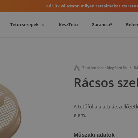
Kérjük válasszon milyen tartalmakat szeretne
Tetőcserepek
KészTető
Garancia*
Refer
Tetőrendszer kiegészítők
Rá
Rácsos sze
A tetőfólia alatti átszellőze
elem.
Műszaki adatok