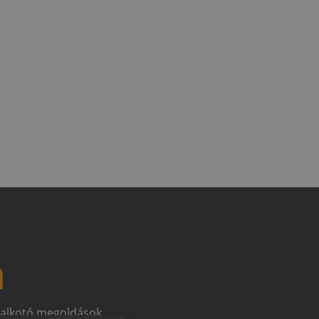
n
t alkotó megoldások.