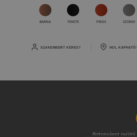
BARNA
FEKETE
PIROS
SZÜRKE
SZAKEMBERT KERES?
HOL KAPHATÓ
Biztonságot nyújtó,