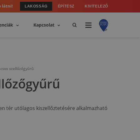
 látni!
LAKOSSÁG
ÉPÍTÉSZ
KIVITELEZŐ
enciák
Kapcsolat
csos szellőzőgyűrű
llőzőgyűrű
tlen tér utólagos kiszellőztetésére alkalmazható