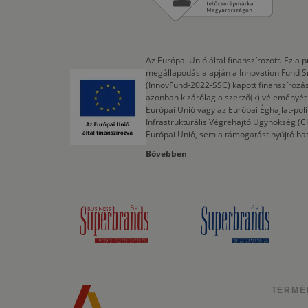
Az Európai Unió által finanszírozott. Ez 
megállapodás alapján a Innovation Fund S
(InnovFund-2022-SSC) kapott finanszírozás
azonban kizárólag a szerző(k) véleményét t
Európai Unió vagy az Európai Éghajlat-poli
Infrastrukturális Végrehajtó Ügynökség (
Európai Unió, sem a támogatást nyújtó ha
Bővebben
TERMÉ