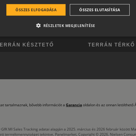
ÖSSZES ELFOGADÁSA
ÖSSZES ELUTASÍTÁSA
RÉSZLETEK MEGJELENÍTÉSE
ERRÁN KÉSZTETŐ
TERRÁN TÉRKŐ
okat tartalmaznak, bővebb információt a
Garancia
oldalon és az onnan letölthető Á
 GfK MI Sales Tracking adatai alapján a 2025. március és 2026 február között
tett termékmennyiséget tekintve, Panelmarket, Copyright © 2026, Nielsen Consu