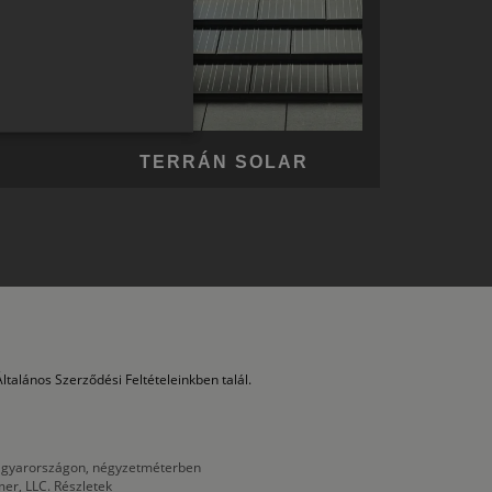
GERMAN
ROMANIAN
SLOVENIAN
CROATIAN
TERRÁN SOLAR
SR
RO-HU
ENGLISH
ITALIAN
ltalános Szerződési Feltételeinkben talál.
 Magyarországon, négyzetméterben
mer, LLC.
Részletek