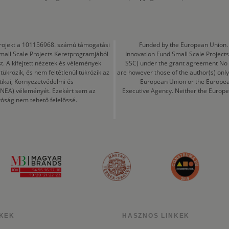
a projekt a 101156968. számú támogatási
Funded by the European Union. 
mall Scale Projects Keretprogramjából
Innovation Fund Small Scale Proje
t. A kifejtett nézetek és vélemények
SSC) under the grant agreement No
ükrözik, és nem feltétlenül tükrözik az
are however those of the author(s) only
tikai, Környezetvédelmi és
European Union or the Europea
CINEA) véleményét. Ezekért sem az
Executive Agency. Neither the Europe
tóság nem tehető felelőssé.
KEK
HASZNOS LINKEK