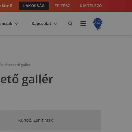
 látni!
LAKOSSÁG
ÉPÍTÉSZ
KIVITELEZŐ
enciák
Kapcsolat
belátvezető gallér
ető gallér
Rundo, Zenit Max