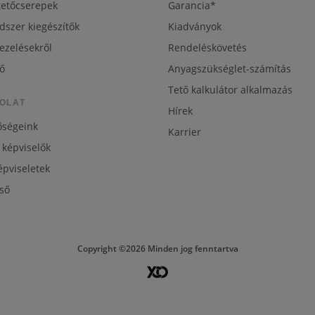
tetőcserepek
Garancia*
dszer kiegészítők
Kiadványok
ezelésekről
Rendeléskövetés
ő
Anyagszükséglet-számítás
Tető kalkulátor alkalmazás
OLAT
Hírek
őségeink
Karrier
 képviselők
pviseletek
ső
Copyright ©2026 Minden jog fenntartva