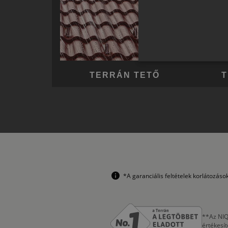
TERRÁN TETŐ
T
*A garanciális feltételek korlátozás
**Az NIQ
értékesí