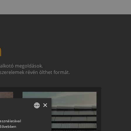
n
t alkotó megoldások.
zerelemek révén ölthet formát.
×
használatával
HUNGARIAN
Bővebben
SLOVAK