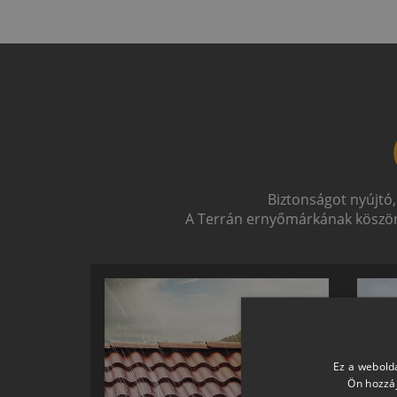
Biztonságot nyújtó,
A Terrán ernyőmárkának köszön
Ez a webolda
Ön hozzáj