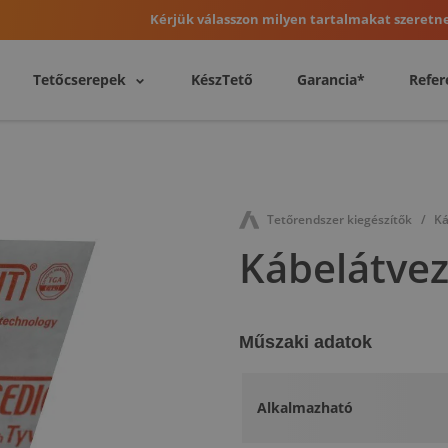
Kérjük válasszon milyen tartalmakat szeretne
Tetőcserepek
KészTető
Garancia*
Refer
Tetőrendszer kiegészítők
Ká
Kábelátvez
Műszaki adatok
Alkalmazható