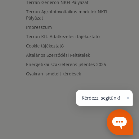
Terrán Generon NKFI Pályázat
Terrán Agrofotovoltaikus modulok NKFI
Pályázat
Impresszum
Terrán Kft. Adatkezelési tájékoztató
Cookie tájékoztató
Általános Szerződési Feltételek
Energetikai szakreferens jelentés 2025
Gyakran ismételt kérdések
×
Kérdezz, segítünk!