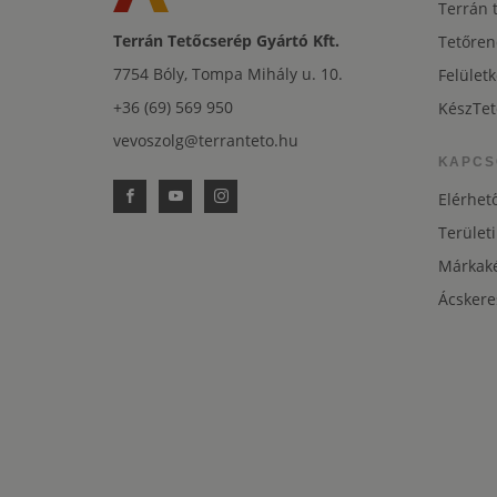
Terrán 
Terrán Tetőcserép Gyártó Kft.
Tetőren
7754 Bóly, Tompa Mihály u. 10.
Felületk
+36 (69) 569 950
KészTet
vevoszolg@terranteto.hu
KAPCS
Elérhet
Területi
Márkaké
Ácskere