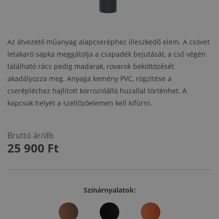
Az átvezető műanyag alapcseréphez illeszkedő elem. A csövet
letakaró sapka meggátolja a csapadék bejutását, a cső végén
található rács pedig madarak, rovarok beköltözését
akadályozza meg. Anyaga kemény PVC, rögzítése a
cserépléchez hajlított korrozióálló huzallal történhet. A
kapcsok helyét a szellőzőelemen kell kifúrni.
Bruttó ár/db
25 900
Ft
Színárnyalatok: