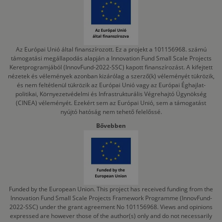
Az Európai Unió által finanszírozott. Ez a projekt a 101156968. számú
támogatási megállapodás alapján a Innovation Fund Small Scale Projects
Keretprogramjából (InnovFund-2022-SSC) kapott finanszírozást. A kifejtett
nézetek és vélemények azonban kizárólag a szerző(k) véleményét tükrözik,
és nem feltétlenül tükrözik az Európai Unió vagy az Európai Éghajlat-
politikai, Környezetvédelmi és Infrastrukturális Végrehajtó Ügynökség
(CINEA) véleményét. Ezekért sem az Európai Unió, sem a támogatást
nyújtó hatóság nem tehető felelőssé.
Bővebben
Funded by the European Union. This project has received funding from the
Innovation Fund Small Scale Projects Framework Programme (InnovFund-
2022-SSC) under the grant agreement No 101156968. Views and opinions
expressed are however those of the author(s) only and do not necessarily