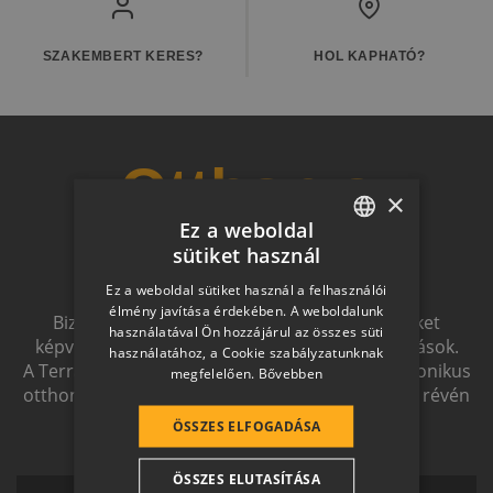
SZAKEMBERT KERES?
HOL KAPHATÓ?
Otthon a
×
Ez a weboldal
jövőben
sütiket használ
HUNGARIAN
Ez a weboldal sütiket használ a felhasználói
SLOVAK
élmény javítása érdekében. A weboldalunk
Biztonságot nyújtó, és magas esztétikai értéket
használatával Ön hozzájárul az összes süti
GERMAN
képviselő, egymással szinergiát alkotó megoldások.
használatához, a Cookie szabályzatunknak
A Terrán ernyőmárkának köszönhetően a harmonikus
megfelelően.
Bővebben
ROMANIAN
otthon átfogó, egymásra épülő rendszerelemek révén
SLOVENIAN
ölthet formát.
ÖSSZES ELFOGADÁSA
CROATIAN
ÖSSZES ELUTASÍTÁSA
SR