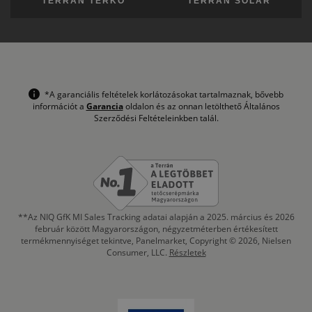
TERRÁN TÉRKŐ
TERRÁN SOLAR
*A garanciális feltételek korlátozásokat tartalmaznak, bővebb
információt a
Garancia
oldalon és az onnan letölthető Általános
Szerződési Feltételeinkben talál.
**Az NIQ GfK MI Sales Tracking adatai alapján a 2025. március és 2026
február között Magyarországon, négyzetméterben értékesített
termékmennyiséget tekintve, Panelmarket, Copyright © 2026, Nielsen
Consumer, LLC.
Részletek