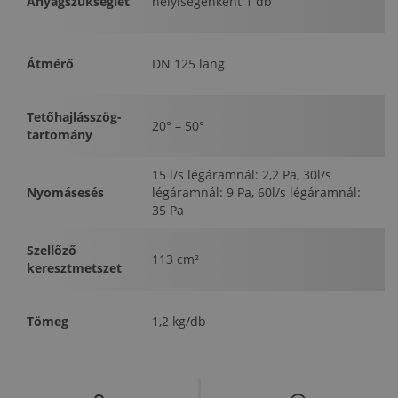
Anyagszükséglet
helyiségenként 1 db
Átmérő
DN 125 lang
Tetőhajlásszög-
20° – 50°
tartomány
15 l/s légáramnál: 2,2 Pa, 30l/s
Nyomásesés
légáramnál: 9 Pa, 60l/s légáramnál:
35 Pa
Szellőző
113 cm²
keresztmetszet
Tömeg
1,2 kg/db