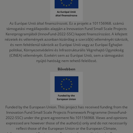
Az Európai Unió által finanszírozott. Ez a projekt a 101156968. számú
támogatási megállapodás alapján a Innovation Fund Small Scale Projects
Keretprogramjából (InnovFund-2022-SSC) kapott finanszírozást. A kifejtett
nézetek és vélemények azonban kizárólag a szerző(k) véleményét tükrözik,
és nem feltétlenül tükrözik az Európai Unió vagy az Európai Éghajlat-
politikai, Környezetvédelmi és Infrastrukturális Végrehajtó Ügynökség
(CINEA) véleményét. Ezekért sem az Európai Unió, sem a támogatást
nyújtó hatóság nem tehető felelőssé.
Bővebben
Funded by the European Union. This project has received funding from the
Innovation Fund Small Scale Projects Framework Programme (InnovFund-
2022-SSC) under the grant agreement No 101156968. Views and opinions
expressed are however those of the author(s) only and do not necessarily
reflect those of the European Union or the European Climate,