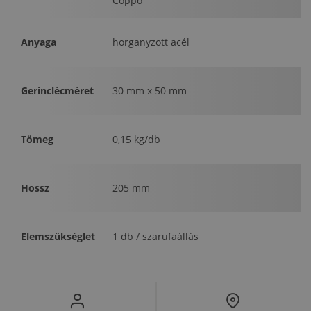
Coppo
Anyaga
horganyzott acél
Gerinclécméret
30 mm x 50 mm
Tömeg
0,15 kg/db
Hossz
205 mm
Elemszükséglet
1 db / szarufaállás