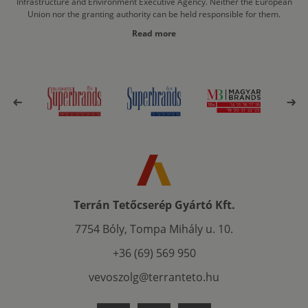
Infrastructure and Environment Executive Agency. Neither the European
Union nor the granting authority can be held responsible for them.
Read more
Terrán Tetőcserép Gyártó Kft.
7754 Bóly, Tompa Mihály u. 10.
+36 (69) 569 950
vevoszolg@terranteto.hu