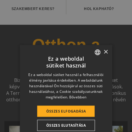
SZAKEMBERT KERES?
HOL KAPHATÓ?
Otthon a
×
Ez a weboldal
jövőben
sütiket használ
HUNGARIAN
Ez a weboldal sütiket használ a felhasználói
SLOVAK
Biztonságot nyújtó, és magas esztétikai értéket
élmény javítása érdekében. A weboldalunk
használatával Ön hozzájárul az összes süti
képviselő, egymással szinergiát alkotó megoldások.
GERMAN
használatához, a Cookie szabályzatunknak
A Terrán ernyőmárkának köszönhetően a harmonikus
megfelelően.
Bővebben
ROMANIAN
otthon átfogó, egymásra épülő rendszerelemek révén
ölthet formát.
SLOVENIAN
ÖSSZES ELFOGADÁSA
CROATIAN
ÖSSZES ELUTASÍTÁSA
SR