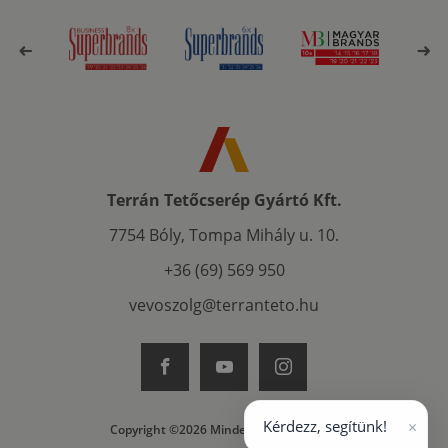
Terrán Tetőcserép Gyártó Kft.
7754 Bóly, Tompa Mihály u. 10.
+36 (69) 569 950
vevoszolg@terranteto.hu
×
Kérdezz, segítünk!
Copyright ©2026 Minden jog fenntartva