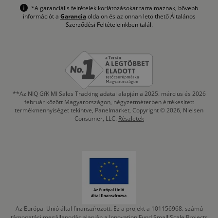
*A garanciális feltételek korlátozásokat tartalmaznak, bővebb
információt a
Garancia
oldalon és az onnan letölthető Általános
Szerződési Feltételeinkben talál.
**Az NIQ GfK MI Sales Tracking adatai alapján a 2025. március és 2026
február között Magyarországon, négyzetméterben értékesített
termékmennyiséget tekintve, Panelmarket, Copyright © 2026, Nielsen
Consumer, LLC.
Részletek
Az Európai Unió által finanszírozott. Ez a projekt a 101156968. számú
támogatási megállapodás alapján a Innovation Fund Small Scale Projects