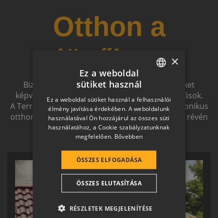
Otthon a
jövőben
×
Ez a weboldal
sütiket használ
Biztonságot nyújtó, és magas esztétikai értéket
HUNGARIAN
képviselő, egymással szinergiát alkotó megoldások.
Ez a weboldal sütiket használ a felhasználói
SLOVAK
A Terrán ernyőmárkának köszönhetően a harmonikus
élmény javítása érdekében. A weboldalunk
otthon átfogó, egymásra épülő rendszerelemek révén
használatával Ön hozzájárul az összes süti
GERMAN
ölthet formát.
használatához, a Cookie szabályzatunknak
megfelelően.
Bővebben
ROMANIAN
SLOVENIAN
ÖSSZES ELFOGADÁSA
CROATIAN
ÖSSZES ELUTASÍTÁSA
SR
RO-HU
RÉSZLETEK MEGJELENÍTÉSE