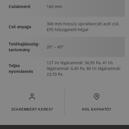
Csőátmérő
160 mm
300 mm hosszú spirálkorcolt acél cső,
Cső anyaga
EPS hőszigetelő héjjal
Tetőhajlásszög-
20° – 45°
tartomány
127 l/s légáramnál: 56,95 Pa, 41 l/s
Teljes
légáramnál: 6,45 Pa, 80 l/s légáramnál:
nyomásesés
23,70 Pa
SZAKEMBERT KERES?
HOL KAPHATÓ?