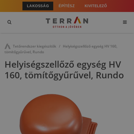
LAKOSSÁG
ÉPÍTÉSZ
KIVITELEZŐ
Tetőrendszer kiegészítők
Helyiségszellőző egység HV 160,
tömítőgyűrűvel, Rundo
Helyiségszellőző egység HV
160, tömítőgyűrűvel, Rundo