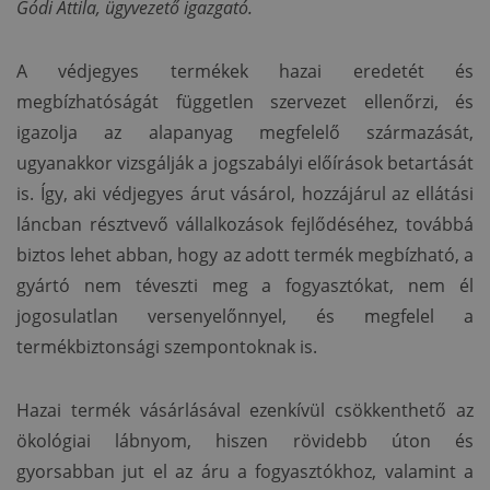
Gódi Attila, ügyvezető igazgató.
A védjegyes termékek hazai eredetét és
megbízhatóságát független szervezet ellenőrzi, és
igazolja az alapanyag megfelelő származását,
ugyanakkor vizsgálják a jogszabályi előírások betartását
is. Így, aki védjegyes árut vásárol, hozzájárul az ellátási
láncban résztvevő vállalkozások fejlődéséhez, továbbá
biztos lehet abban, hogy az adott termék megbízható, a
gyártó nem téveszti meg a fogyasztókat, nem él
jogosulatlan versenyelőnnyel, és megfelel a
termékbiztonsági szempontoknak is.
Hazai termék vásárlásával ezenkívül csökkenthető az
ökológiai lábnyom, hiszen rövidebb úton és
gyorsabban jut el az áru a fogyasztókhoz, valamint a