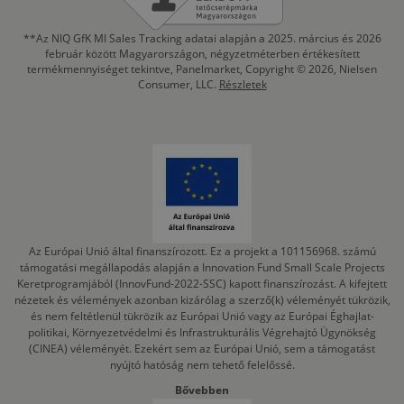
**Az NIQ GfK MI Sales Tracking adatai alapján a 2025. március és 2026
február között Magyarországon, négyzetméterben értékesített
termékmennyiséget tekintve, Panelmarket, Copyright © 2026, Nielsen
Consumer, LLC.
Részletek
Az Európai Unió által finanszírozott. Ez a projekt a 101156968. számú
támogatási megállapodás alapján a Innovation Fund Small Scale Projects
Keretprogramjából (InnovFund-2022-SSC) kapott finanszírozást. A kifejtett
nézetek és vélemények azonban kizárólag a szerző(k) véleményét tükrözik,
és nem feltétlenül tükrözik az Európai Unió vagy az Európai Éghajlat-
politikai, Környezetvédelmi és Infrastrukturális Végrehajtó Ügynökség
(CINEA) véleményét. Ezekért sem az Európai Unió, sem a támogatást
nyújtó hatóság nem tehető felelőssé.
Bővebben