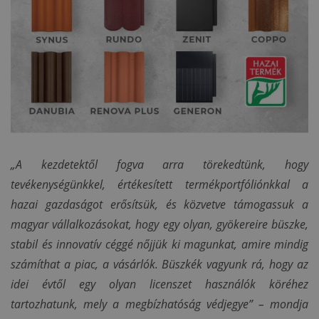
„A kezdetektől fogva arra törekedtünk, hogy
tevékenységünkkel, értékesített termékportfóliónkkal a
hazai gazdaságot erősítsük, és közvetve támogassuk a
magyar vállalkozásokat, hogy egy olyan, gyökereire büszke,
stabil és innovatív céggé nőjjük ki magunkat, amire mindig
számíthat a piac, a vásárlók. Büszkék vagyunk rá, hogy az
idei évtől egy olyan licenszet használók köréhez
tartozhatunk, mely a megbízhatóság védjegye” – mondja