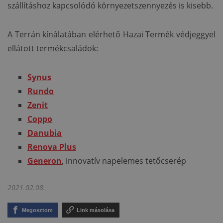
szállításhoz kapcsolódó környezet­szennyezés is kisebb.
A Terrán kínálatában elérhető Hazai Termék védjeggyel
ellátott termékcsaládok:
Synus
Rundo
Zenit
Coppo
Danubia
Renova Plus
Generon
, innovatív napelemes tetőcserép
2021.02.08.
Megosztom
Link másolása