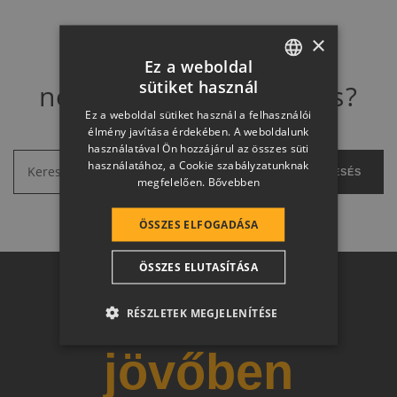
×
Ez a weboldal
sütiket használ
nem találja amit keres?
HUNGARIAN
Ez a weboldal sütiket használ a felhasználói
SLOVAK
élmény javítása érdekében. A weboldalunk
használatával Ön hozzájárul az összes süti
GERMAN
használatához, a Cookie szabályzatunknak
KERESÉS
megfelelően.
Bővebben
ROMANIAN
SLOVENIAN
ÖSSZES ELFOGADÁSA
CROATIAN
ÖSSZES ELUTASÍTÁSA
SR
Otthon a
RO-HU
RÉSZLETEK MEGJELENÍTÉSE
ENGLISH
jövőben
ITALIAN