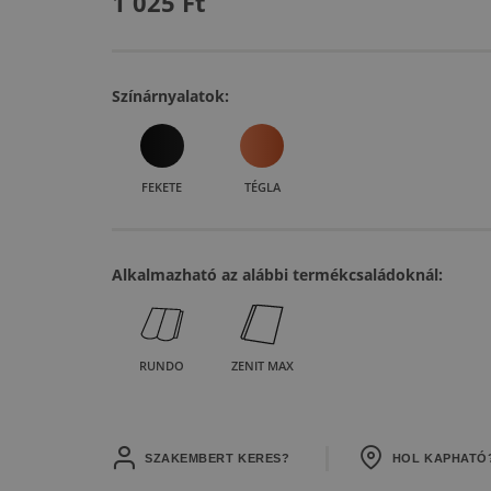
1 025
Ft
Színárnyalatok:
FEKETE
TÉGLA
Alkalmazható az alábbi termékcsaládoknál:
RUNDO
ZENIT MAX
SZAKEMBERT KERES?
HOL KAPHATÓ