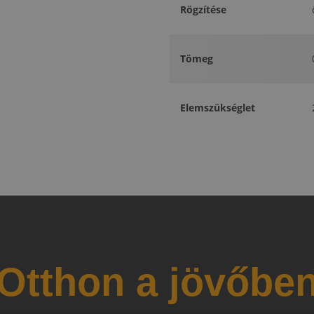
Rögzítése
Tömeg
Elemszükséglet
Otthon a jövőbe