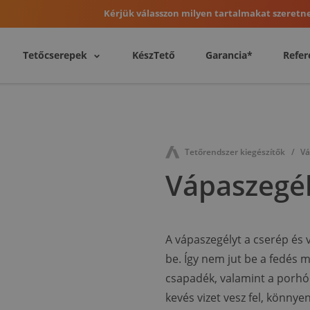
Kérjük válasszon milyen tartalmakat szeretne
Tetőcserepek
KészTető
Garancia*
Refer
Tetőrendszer kiegészítők
Vá
Vápaszegé
A vápaszegélyt a cserép és 
be. Így nem jut be a fedés
csapadék, valamint a porhó.
kevés vizet vesz fel, könnyen