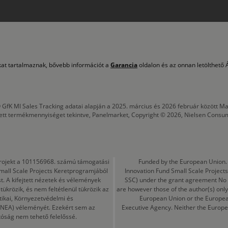
okat tartalmaznak, bővebb információt a
Garancia
oldalon és az onnan letölthető Á
 GfK MI Sales Tracking adatai alapján a 2025. március és 2026 február között
tett termékmennyiséget tekintve, Panelmarket, Copyright © 2026, Nielsen Consu
a projekt a 101156968. számú támogatási
Funded by the European Union. 
mall Scale Projects Keretprogramjából
Innovation Fund Small Scale Proje
t. A kifejtett nézetek és vélemények
SSC) under the grant agreement No
ükrözik, és nem feltétlenül tükrözik az
are however those of the author(s) only
tikai, Környezetvédelmi és
European Union or the Europea
CINEA) véleményét. Ezekért sem az
Executive Agency. Neither the Europe
tóság nem tehető felelőssé.