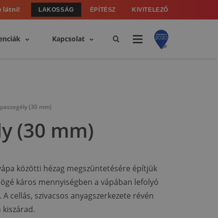
 látni!
LAKOSSÁG
ÉPÍTÉSZ
KIVITELEZŐ
enciák
Kapcsolat
paszegély (30 mm)
ly (30 mm)
vápa közötti hézag megszüntetésére építjük
 mögé káros mennyiségben a vápában lefolyó
 A cellás, szivacsos anyagszerkezete révén
 kiszárad.