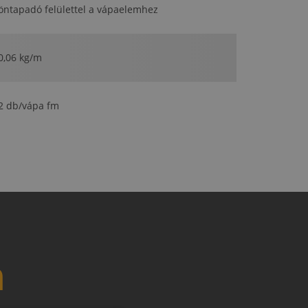
öntapadó felülettel a vápaelemhez
0,06 kg/m
2 db/vápa fm
n