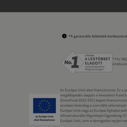
*A garanciális feltételek korlátozás
**Az NIQ
értékesí
Az Európai Unió által finanszírozott. Ez 
megállapodás alapján a Innovation Fund S
(InnovFund-2022-SSC) kapott finanszírozás
azonban kizárólag a szerző(k) véleményét t
Európai Unió vagy az Európai Éghajlat-poli
Infrastrukturális Végrehajtó Ügynökség (
Európai Unió, sem a támogatást nyújtó ha