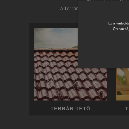
Biztonságot nyújtó,
A Terrán ernyőmárkának köszön
Ez a webolda
Ön hozzáj
TERRÁN TETŐ
T