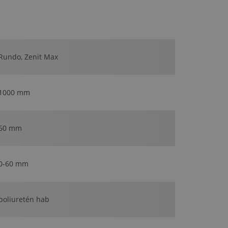
Rundo, Zenit Max
1000 mm
60 mm
0-60 mm
poliuretén hab