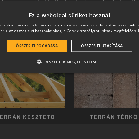
 és magas esztétikai értéket képviselő, egymással szinergiá
hetően a harmonikus otthon átfogó, egymásra épülő rends
Ez a weboldal sütiket használ
l sütiket használ a felhasználói élmény javítása érdekében. A weboldalunk 
árul az összes süti használatához, a Cookie szabályzatunknak megfelelően.
ÖSSZES ELFOGADÁSA
ÖSSZES ELUTASÍTÁSA
RÉSZLETEK MEGJELENÍTÉSE
ERRÁN KÉSZTETŐ
TERRÁN TÉRKŐ