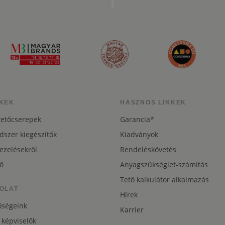
KEK
HASZNOS LINKEK
tetőcserepek
Garancia*
dszer kiegészítők
Kiadványok
ezelésekről
Rendeléskövetés
ő
Anyagszükséglet-számítás
Tető kalkulátor alkalmazás
OLAT
Hírek
őségeink
Karrier
 képviselők