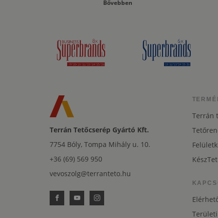
Bővebben
TERMÉ
Terrán 
Terrán Tetőcserép Gyártó Kft.
Tetőren
7754 Bóly, Tompa Mihály u. 10.
Felületk
+36 (69) 569 950
KészTet
vevoszolg@terranteto.hu
KAPCS
Elérhet
Területi