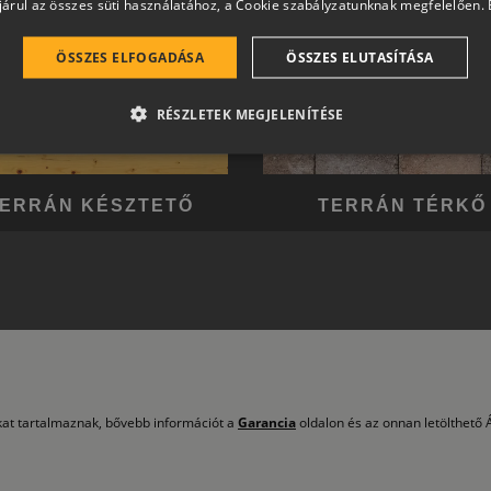
árul az összes süti használatához, a Cookie szabályzatunknak megfelelően.
ÖSSZES ELFOGADÁSA
ÖSSZES ELUTASÍTÁSA
RÉSZLETEK MEGJELENÍTÉSE
ERRÁN KÉSZTETŐ
TERRÁN TÉRKŐ
okat tartalmaznak, bővebb információt a
Garancia
oldalon és az onnan letölthető Á