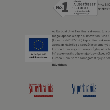
**Az NIQ
értékesí
Az Európai Unió által finanszírozott. Ez 
megállapodás alapján a Innovation Fund S
(InnovFund-2022-SSC) kapott finanszírozás
azonban kizárólag a szerző(k) véleményét t
Európai Unió vagy az Európai Éghajlat-poli
Infrastrukturális Végrehajtó Ügynökség (
Európai Unió, sem a támogatást nyújtó ha
Bővebben