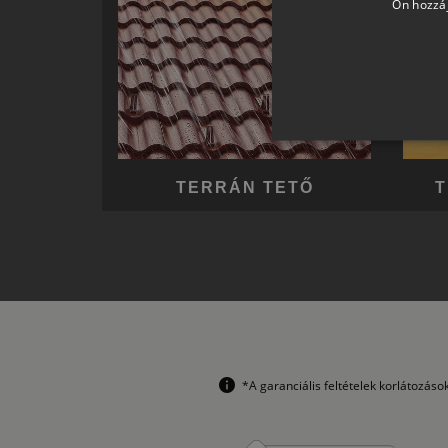
Ön hozzáj
TERRÁN TETŐ
T
*A garanciális feltételek korlátozás