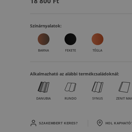
18 800
Ft
Színárnyalatok:
BARNA
FEKETE
TÉGLA
Alkalmazható az alábbi termékcsaládoknál:
DANUBIA
RUNDO
SYNUS
ZENIT MA
SZAKEMBERT KERES?
HOL KAPHATÓ