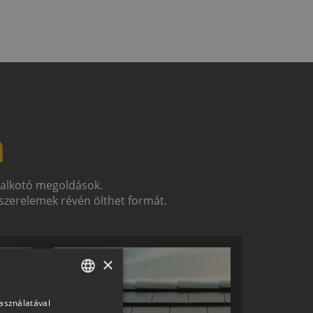
n
t alkotó megoldások.
zerelemek révén ölthet formát.
×
használatával
HUNGARIAN