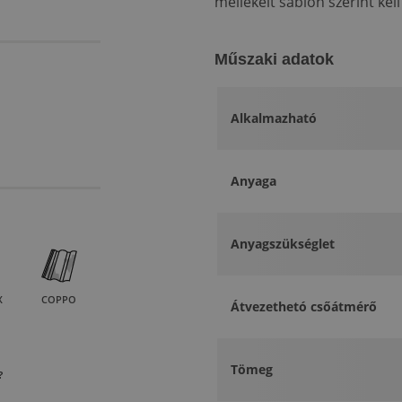
mellékelt sablon szerint kell
Műszaki adatok
Alkalmazható
Anyaga
Anyagszükséglet
X
COPPO
Átvezethetó csőátmérő
Tömeg
?