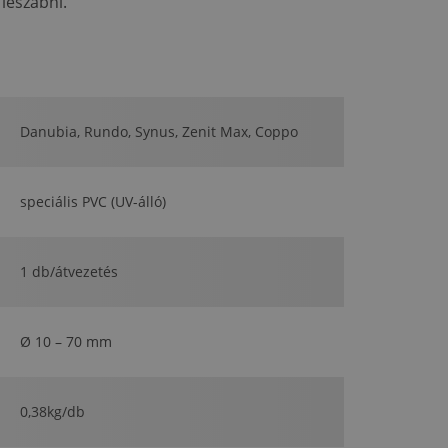
 leszabni.
Danubia, Rundo, Synus, Zenit Max, Coppo
speciális PVC (UV-álló)
1 db/átvezetés
Ø 10 – 70 mm
0,38kg/db