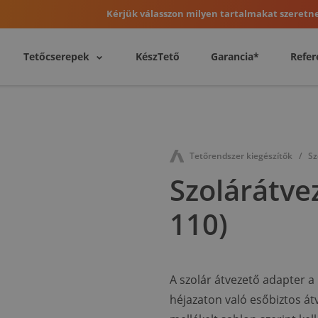
Kérjük válasszon milyen tartalmakat szeretne
Tetőcserepek
KészTető
Garancia*
Refer
Tetőrendszer kiegészítők
Sz
Szolárátve
110)
A szolár átvezető adapter a
héjazaton való esőbiztos át