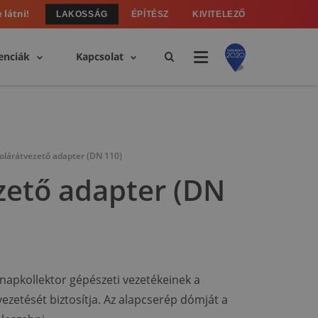
 látni!
LAKOSSÁG
ÉPÍTÉSZ
KIVITELEZŐ
enciák
Kapcsolat
olárátvezető adapter (DN 110)
zető adapter (DN
 napkollektor gépészeti vezetékeinek a
vezetését biztosítja. Az alapcserép dómját a