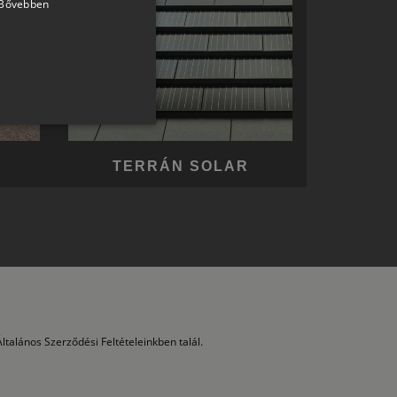
Bővebben
SLOVAK
GERMAN
ROMANIAN
SLOVENIAN
CROATIAN
TERRÁN SOLAR
SR
RO-HU
ENGLISH
ITALIAN
ltalános Szerződési Feltételeinkben talál.