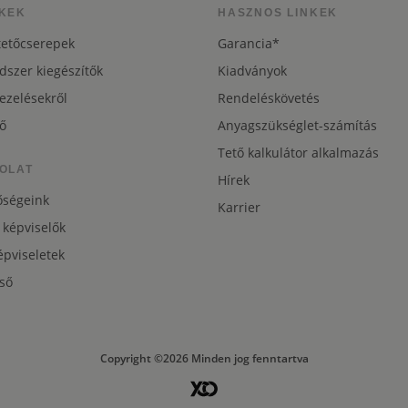
KEK
HASZNOS LINKEK
tetőcserepek
Garancia*
dszer kiegészítők
Kiadványok
ezelésekről
Rendeléskövetés
ő
Anyagszükséglet-számítás
Tető kalkulátor alkalmazás
OLAT
Hírek
őségeink
Karrier
 képviselők
pviseletek
ső
Copyright ©2026 Minden jog fenntartva