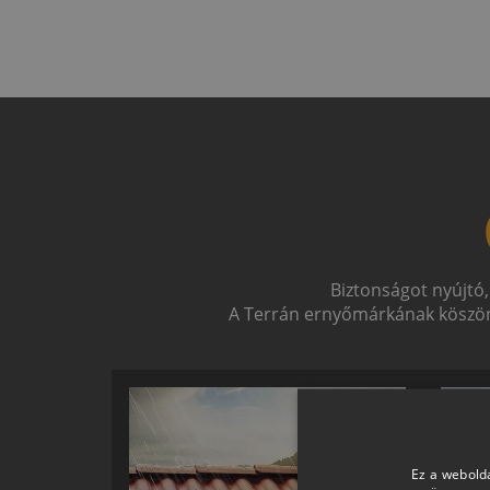
Biztonságot nyújtó,
A Terrán ernyőmárkának köszön
Ez a webolda