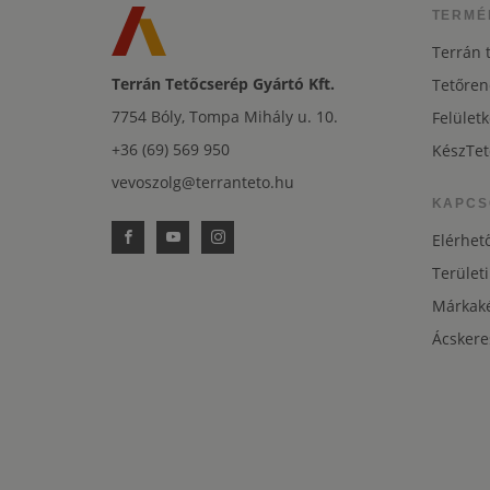
TERMÉ
Terrán 
Terrán Tetőcserép Gyártó Kft.
Tetőren
7754 Bóly, Tompa Mihály u. 10.
Felületk
+36 (69) 569 950
KészTet
vevoszolg@terranteto.hu
KAPCS
Elérhet
Területi
Márkaké
Ácskere