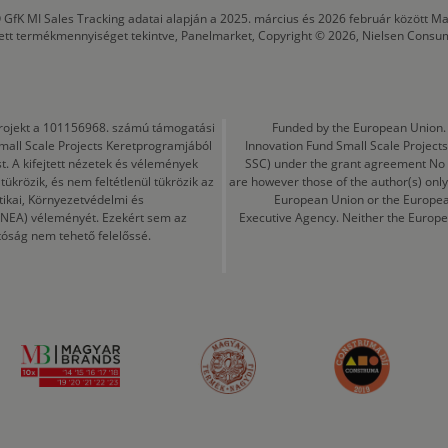
 GfK MI Sales Tracking adatai alapján a 2025. március és 2026 február között
tett termékmennyiséget tekintve, Panelmarket, Copyright © 2026, Nielsen Consu
a projekt a 101156968. számú támogatási
Funded by the European Union. 
mall Scale Projects Keretprogramjából
Innovation Fund Small Scale Proje
t. A kifejtett nézetek és vélemények
SSC) under the grant agreement No
ükrözik, és nem feltétlenül tükrözik az
are however those of the author(s) only
tikai, Környezetvédelmi és
European Union or the Europea
CINEA) véleményét. Ezekért sem az
Executive Agency. Neither the Europe
tóság nem tehető felelőssé.