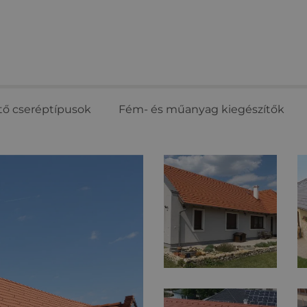
tő cseréptípusok
Fém- és műanyag kiegészítők