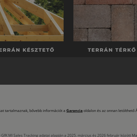
ERRÁN KÉSZTETŐ
TERRÁN TÉRKŐ
okat tartalmaznak, bővebb információt a
Garancia
oldalon és az onnan letölthető Á
 GfK MI Sales Tracking adatai alapján a 2025. március és 2026 február között