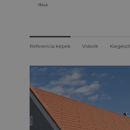
TÉGLA
Referencia képek
Videók
Kiegészí
Referencia
képek