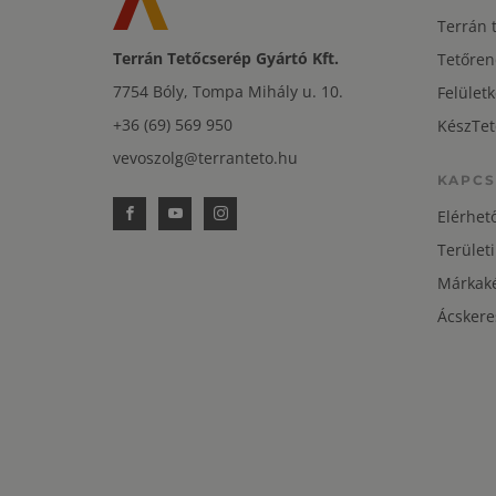
Terrán 
Terrán Tetőcserép Gyártó Kft.
Tetőren
7754 Bóly, Tompa Mihály u. 10.
Felületk
+36 (69) 569 950
KészTet
vevoszolg@terranteto.hu
KAPCS
Elérhet
Területi
Márkaké
Ácskere