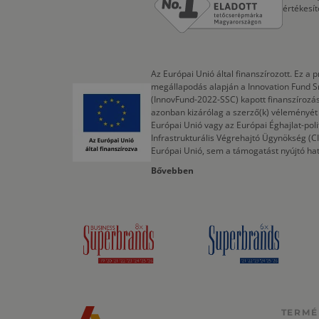
értékesí
Az Európai Unió által finanszírozott. Ez 
megállapodás alapján a Innovation Fund S
(InnovFund-2022-SSC) kapott finanszírozás
azonban kizárólag a szerző(k) véleményét t
Európai Unió vagy az Európai Éghajlat-poli
Infrastrukturális Végrehajtó Ügynökség (
Európai Unió, sem a támogatást nyújtó ha
Bővebben
TERMÉ