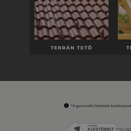
TERRÁN TETŐ
T
*A garanciális feltételek korlátozás
**Az NIQ