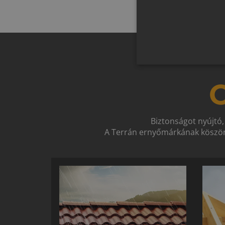
O
Biztonságot nyújtó,
A Terrán ernyőmárkának köszön