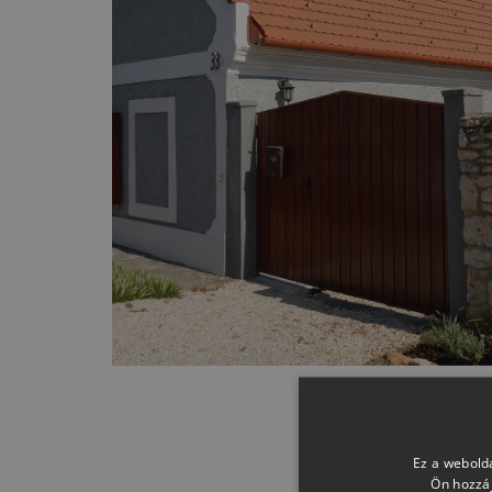
Ez a webolda
Ön hozzáj