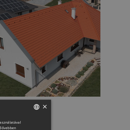
×
használatával
HUNGARIAN
Bővebben