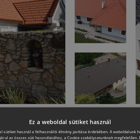
Ez a weboldal sütiket használ
TOVÁBBI REFERENCIA KÉPEK
l sütiket használ a felhasználói élmény javítása érdekében. A weboldalunk 
árul az összes süti használatához, a Cookie szabályzatunknak megfelelően.