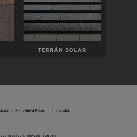
TERRÁN SOLAR
ltalános Szerződési Feltételeinkben talál.
 Magyarországon, négyzetméterben