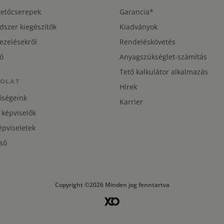
tetőcserepek
Garancia*
dszer kiegészítők
Kiadványok
ezelésekről
Rendeléskövetés
ő
Anyagszükséglet-számítás
Tető kalkulátor alkalmazás
OLAT
Hírek
őségeink
Karrier
 képviselők
pviseletek
ső
Copyright ©2026 Minden jog fenntartva