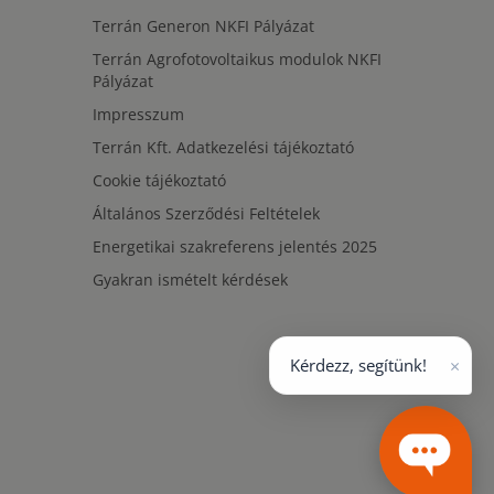
Terrán Generon NKFI Pályázat
Terrán Agrofotovoltaikus modulok NKFI
Pályázat
Impresszum
Terrán Kft. Adatkezelési tájékoztató
Cookie tájékoztató
Általános Szerződési Feltételek
Energetikai szakreferens jelentés 2025
Gyakran ismételt kérdések
×
Kérdezz, segítünk!