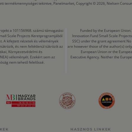
tett termékmennyiséget tekintve, Panelmarket, Copyright © 2026, Nielsen Consu
a projekt a 101156968. számú támogatási
Funded by the European Union. 
mall Scale Projects Keretprogramjából
Innovation Fund Small Scale Proje
t. A kifejtett nézetek és vélemények
SSC) under the grant agreement No
ükrözik, és nem feltétlenül tükrözik az
are however those of the author(s) only
tikai, Környezetvédelmi és
European Union or the Europea
CINEA) véleményét. Ezekért sem az
Executive Agency. Neither the Europe
tóság nem tehető felelőssé.
KEK
HASZNOS LINKEK