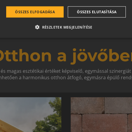
ÖSSZES ELFOGADÁSA
ÖSSZES ELUTASÍTÁSA
RÉSZLETEK MEGJELENÍTÉSE
tthon a jövőbe
 és magas esztétikai értéket képviselő, egymással szinergiá
hetően a harmonikus otthon átfogó, egymásra épülő rends