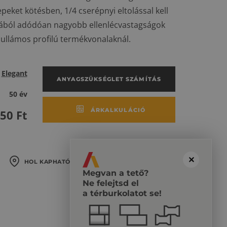
peket kötésben, 1/4 cserépnyi eltolással kell
akjából adódóan nagyobb ellenlécvastagságok
 hullámos profilú termékvonalaknál.
Elegant
ANYAGSZÜKSÉGLET SZÁMÍTÁS
50 év
ÁRKALKULÁCIÓ
850
Ft
HOL KAPHATÓ?
Megvan a tető?
Ne felejtsd el
a térburkolatot se!