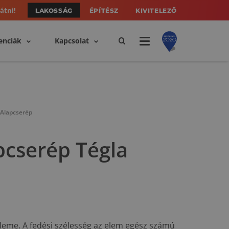
átni!
LAKOSSÁG
ÉPÍTÉSZ
KIVITELEZŐ
enciák
Kapcsolat
Alapcserép
cserép Tégla
eleme. A fedési szélesség az elem egész számú