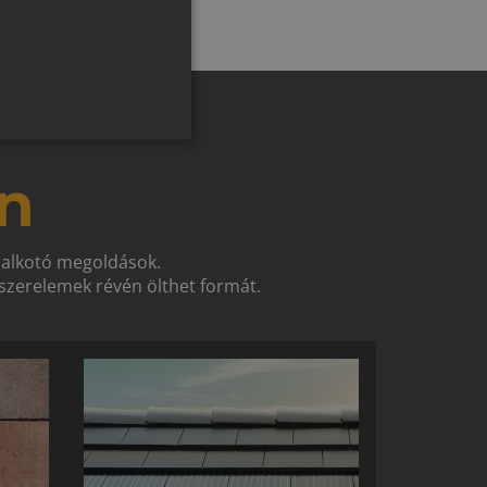
SLOVAK
GERMAN
ROMANIAN
SLOVENIAN
CROATIAN
n
SR
RO-HU
t alkotó megoldások.
ENGLISH
zerelemek révén ölthet formát.
ITALIAN