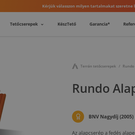
Kérjük válasszon milyen tartalmakat szeretne l
Tetőcserepek
KészTető
Garancia*
Refer
Terrán tetőcserepek
Rundo 
Rundo Alap
BNV Nagydíj (2005)
Az alapcserép a fedés alap