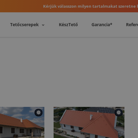
Kérjük válasszon milyen tartalmakat szeretne l
Tetőcserepek
KészTető
Garancia*
Refer