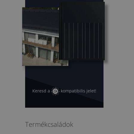
Keresd a
kompatibilis jelet!
Termékcsaládok