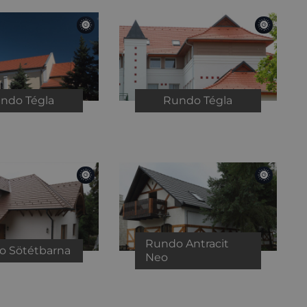
undo
Tégla
Rundo
Tégla
Rundo
Antracit
do
Sötétbarna
Neo