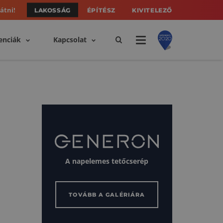
átni!
LAKOSSÁG
ÉPÍTÉSZ
KIVITELEZŐ
enciák
Kapcsolat
A napelemes tetőcserép
TOVÁBB A GALÉRIÁRA