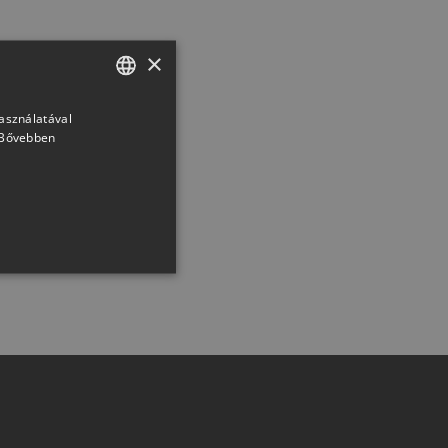
×
használatával
HUNGARIAN
Bővebben
SLOVAK
GERMAN
ROMANIAN
SLOVENIAN
CROATIAN
SR
RO-HU
ENGLISH
ITALIAN