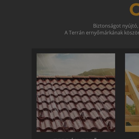
O
Biztonságot nyújtó,
A Terrán ernyőmárkának köszön