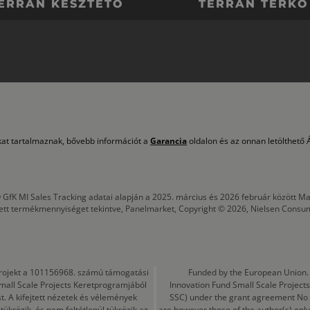
ERRÁN KÉSZTETŐ
TERRÁN TÉRKŐ
okat tartalmaznak, bővebb információt a
Garancia
oldalon és az onnan letölthető Á
 GfK MI Sales Tracking adatai alapján a 2025. március és 2026 február között
tett termékmennyiséget tekintve, Panelmarket, Copyright © 2026, Nielsen Consu
a projekt a 101156968. számú támogatási
Funded by the European Union. 
mall Scale Projects Keretprogramjából
Innovation Fund Small Scale Proje
t. A kifejtett nézetek és vélemények
SSC) under the grant agreement No
ükrözik, és nem feltétlenül tükrözik az
are however those of the author(s) only