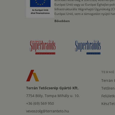
Európai Unió vagy az Európai Éghajlat-poli
Infrastrukturális Végrehajtó Ügynökség (
Európai Unió, sem a támogatást nyújtó ha
Bővebben
TERMÉ
Terrán 
Terrán Tetőcserép Gyártó Kft.
Tetőren
7754 Bóly, Tompa Mihály u. 10.
Felületk
+36 (69) 569 950
KészTet
vevoszolg@terranteto.hu