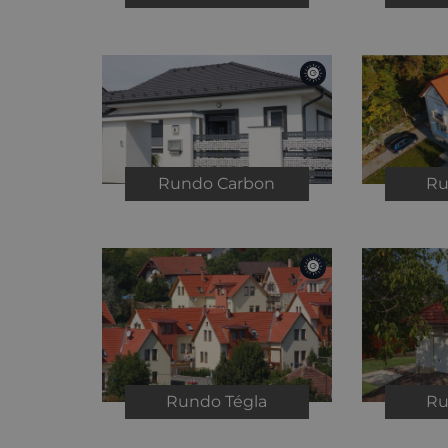
Rundo
Carbon
R
Rundo
Tégla
R