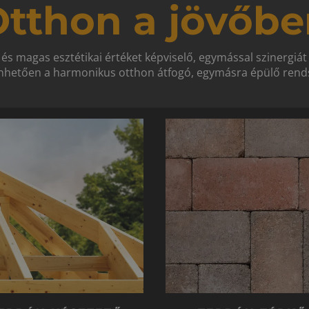
tthon a jövőbe
 és magas esztétikai értéket képviselő, egymással szinergiá
hetően a harmonikus otthon átfogó, egymásra épülő rends