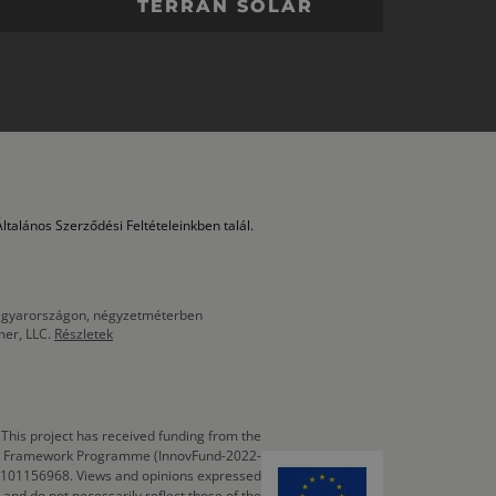
TERRÁN SOLAR
ltalános Szerződési Feltételeinkben talál.
 Magyarországon, négyzetméterben
mer, LLC.
Részletek
This project has received funding from the
cts Framework Programme (InnovFund-2022-
 101156968. Views and opinions expressed
 and do not necessarily reflect those of the