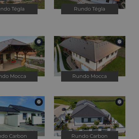
undo
Tégla
Rundo
Tégla
ndo
Mocca
Rundo
Mocca
ndo
Carbon
Rundo
Carbon