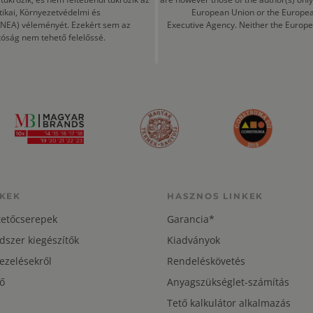
tikai, Környezetvédelmi és
European Union or the Europea
CINEA) véleményét. Ezekért sem az
Executive Agency. Neither the Europe
tóság nem tehető felelőssé.
KEK
HASZNOS LINKEK
tetőcserepek
Garancia*
dszer kiegészítők
Kiadványok
ezelésekről
Rendeléskövetés
ő
Anyagszükséglet-számítás
Tető kalkulátor alkalmazás