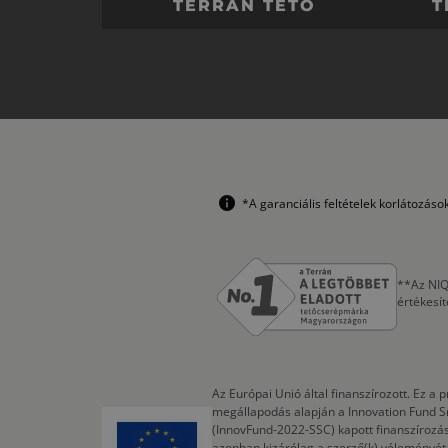
TERRÁN TETŐ
T
*A garanciális feltételek korlátozás
**Az NIQ
értékesí
Az Európai Unió által finanszírozott. Ez 
megállapodás alapján a Innovation Fund S
(InnovFund-2022-SSC) kapott finanszírozás
azonban kizárólag a szerző(k) véleményét t