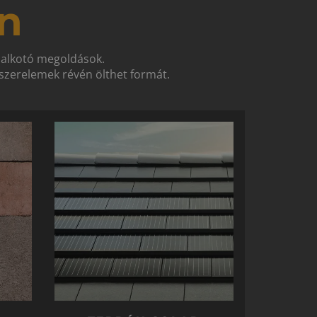
n
t alkotó megoldások.
zerelemek révén ölthet formát.