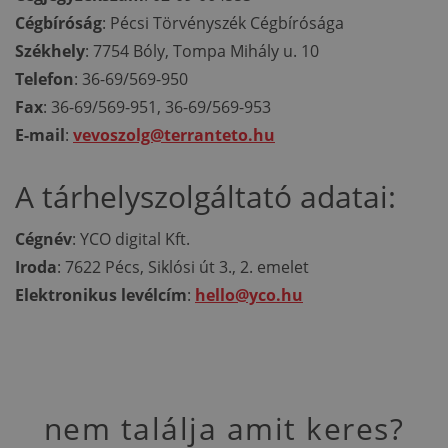
Cégbíróság
: Pécsi Törvényszék Cégbírósága
Székhely
: 7754 Bóly, Tompa Mihály u. 10
Telefon
: 36-69/569-950
Fax
: 36-69/569-951, 36-69/569-953
E-mail
:
vevoszolg@terranteto.hu
A tárhelyszolgáltató adatai:
Cégnév
: YCO digital Kft.
Iroda
: 7622 Pécs, Siklósi út 3., 2. emelet
Elektronikus levélcím
:
hello@yco.hu
nem találja amit keres?