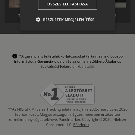
ÖSSZES ELUTASÍTÁSA
SR
TERRÁN TÉRKŐ
TERRÁN SOLAR
RO-HU
RÉSZLETEK MEGJELENÍTÉSE
ENGLISH
ITALIAN
*A garanciális feltételek korlátozásokat tartalmaznak, bővebb
információt a
Garancia
oldalon és az onnan letölthető Általános
Szerződési Feltételeinkben talál.
**Az NIQ GfK MI Sales Tracking adatai alapján a 2025. március és 2026
február között Magyarországon, négyzetméterben értékesített
termékmennyiséget tekintve, Panelmarket, Copyright © 2026, Nielsen
Consumer, LLC.
Részletek