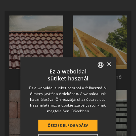
×
Ez a weboldal
sütiket használ
TERRÁN TETŐ
TERRÁN KÉSZTETŐ
HUNGARIAN
Ez a weboldal sütiket használ a felhasználói
SLOVAK
élmény javítása érdekében. A weboldalunk
használatával Ön hozzájárul az összes süti
GERMAN
használatához, a Cookie szabályzatunknak
megfelelően.
Bővebben
ROMANIAN
SLOVENIAN
ÖSSZES ELFOGADÁSA
CROATIAN