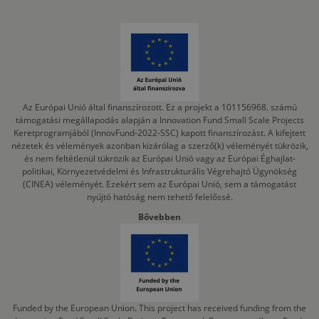
Az Európai Unió által finanszírozott. Ez a projekt a 101156968. számú
támogatási megállapodás alapján a Innovation Fund Small Scale Projects
Keretprogramjából (InnovFund-2022-SSC) kapott finanszírozást. A kifejtett
nézetek és vélemények azonban kizárólag a szerző(k) véleményét tükrözik,
és nem feltétlenül tükrözik az Európai Unió vagy az Európai Éghajlat-
politikai, Környezetvédelmi és Infrastrukturális Végrehajtó Ügynökség
(CINEA) véleményét. Ezekért sem az Európai Unió, sem a támogatást
nyújtó hatóság nem tehető felelőssé.
Bővebben
Funded by the European Union. This project has received funding from the