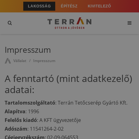
LAKOSSÁG
ÉPÍTÉSZ
KIVITELEZŐ
Impresszum
Vállalat
Impresszum
A fenntartó (mint adatkezelő)
adatai:
Tartalomszolgáltató
: Terrán Tetőcserép Gyártó Kft.
Alapítva
: 1996
Felelős kiadó
: A KFT ügyvezetője
Adószám
: 11541264-2-02
Cégjegyzékszám
: 02-09-064553