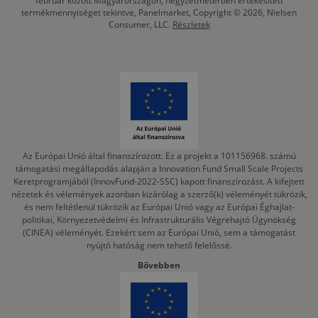
február között Magyarországon, négyzetméterben értékesített
termékmennyiséget tekintve, Panelmarket, Copyright © 2026, Nielsen
Consumer, LLC.
Részletek
Az Európai Unió által finanszírozott. Ez a projekt a 101156968. számú
támogatási megállapodás alapján a Innovation Fund Small Scale Projects
Keretprogramjából (InnovFund-2022-SSC) kapott finanszírozást. A kifejtett
nézetek és vélemények azonban kizárólag a szerző(k) véleményét tükrözik,
és nem feltétlenül tükrözik az Európai Unió vagy az Európai Éghajlat-
politikai, Környezetvédelmi és Infrastrukturális Végrehajtó Ügynökség
(CINEA) véleményét. Ezekért sem az Európai Unió, sem a támogatást
nyújtó hatóság nem tehető felelőssé.
Bővebben