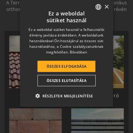
A Terrán ernyőmárkának köszönhetően a harmonikus
×
otthon átfogó, egymásra épülő rendszerelemek révén
Ez a weboldal
ölthet formát.
sütiket használ
HUNGARIAN
Ez a weboldal sütiket használ a felhasználói
SLOVAK
élmény javítása érdekében. A weboldalunk
használatával Ön hozzájárul az összes süti
GERMAN
használatához, a Cookie szabályzatunknak
megfelelően.
Bővebben
ROMANIAN
SLOVENIAN
ÖSSZES ELFOGADÁSA
CROATIAN
ÖSSZES ELUTASÍTÁSA
SR
RO-HU
RÉSZLETEK MEGJELENÍTÉSE
TERRÁN TETŐ
TERRÁN KÉSZTETŐ
ENGLISH
ITALIAN