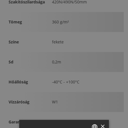
Szakítószilardsága
420N/490N/50mm
Tömeg
360 g/m²
Színe
fekete
Sd
0,2m
Hőállóság
-40°C - +100°C
Vízzáróság
W1
Garancia
10 év
×