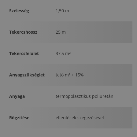
Szélesség
1,50 m
Tekercshossz
25 m
Tekercsfelület
37,5 m²
Anyagszükséglet
tető m² + 15%
Anyaga
termopolasztikus poliuretán
Rögzítése
ellenlécek szegezésével