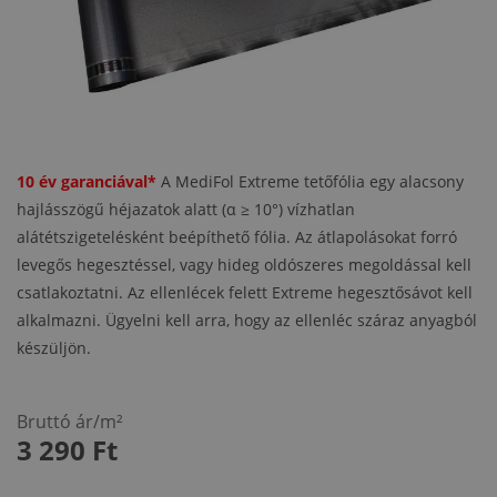
10 év garanciával*
A MediFol Extreme tetőfólia egy alacsony
hajlásszögű héjazatok alatt (α ≥ 10°) vízhatlan
alátétszigetelésként beépíthető fólia. Az átlapolásokat forró
levegős hegesztéssel, vagy hideg oldószeres megoldással kell
csatlakoztatni. Az ellenlécek felett Extreme hegesztősávot kell
alkalmazni. Ügyelni kell arra, hogy az ellenléc száraz anyagból
készüljön.
Bruttó ár/m²
3 290
Ft