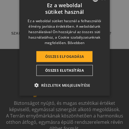
Ez a weboldal
sütiket használ
HUNGARIAN
Ez a weboldal sütiket használ a felhasználói
SLOVAK
élmény javítása érdekében. A weboldalunk
használatával Ön hozzájárul az összes süti
GERMAN
SZAKEMBERT KERES?
HOL KAPHATÓ?
használatához, a Cookie szabályzatunknak
megfelelően.
Bővebben
ROMANIAN
SLOVENIAN
ÖSSZES ELFOGADÁSA
Otthon a
CROATIAN
ÖSSZES ELUTASÍTÁSA
SR
jövőben
RO-HU
RÉSZLETEK MEGJELENÍTÉSE
ENGLISH
ITALIAN
Biztonságot nyújtó, és magas esztétikai értéket
képviselő, egymással szinergiát alkotó megoldások.
A Terrán ernyőmárkának köszönhetően a harmonikus
otthon átfogó, egymásra épülő rendszerelemek révén
ölthet formát.