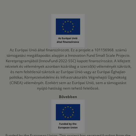
Az Európai Unió által finanszírozott. Ez a projekt a 101156968. számú
támogatási megállapodás alapján a Innovation Fund Small Scale Projects
Keretprogramjából (InnovFund-2022-SSC) kapott finanszírozást. A kifejtett
nézetek és vélemények azonban kizárólag a szerző(k) véleményét tükrözik,
és nem feltétlenül tükrözik az Európai Unió vagy az Európai Éghajlat-
politikai, Környezetvédelmi és Infrastrukturális Végrehajtó Ügynökség
(CINEA) véleményét. Ezekért sem az Európai Unió, sem a támogatást
nyújtó hatóság nem tehető felelőssé.
Bővebben
Funded by the European Union. This project has received funding from the