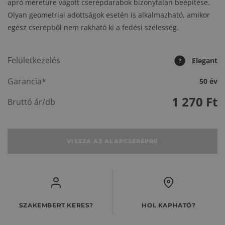
apró méretűre vágott cserépdarabok bizonytalan beépítése.
Olyan geometriai adottságok esetén is alkalmazható, amikor
egész cserépből nem rakható ki a fedési szélesség.
Felületkezelés
Elegant
?
Garancia*
50 év
1 270
Ft
Bruttó ár/db
VISSZA AZ ALAPCSERÉPRE
SZAKEMBERT KERES?
HOL KAPHATÓ?