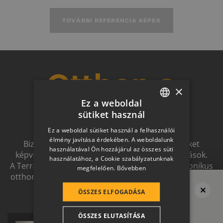
TOVÁBBI REFERENCIA KÉPEK
Otthon a
×
Ez a weboldal
jövőben
sütiket használ
HUNGARIAN
Ez a weboldal sütiket használ a felhasználói
SLOVAK
élmény javítása érdekében. A weboldalunk
Biztonságot nyújtó, és magas esztétikai értéket
használatával Ön hozzájárul az összes süti
GERMAN
képviselő, egymással szinergiát alkotó megoldások.
használatához, a Cookie szabályzatunknak
A Terrán ernyőmárkának köszönhetően a harmonikus
megfelelően.
Bővebben
ROMANIAN
otthon átfogó, egymásra épülő rendszerelemek révén
SLOVENIAN
ölthet formát.
ÖSSZES ELFOGADÁSA
Megvan a tető?
CROATIAN
Ne felejtsd el
ÖSSZES ELUTASÍTÁSA
SR