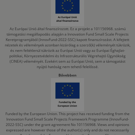
Az Európai Unió által finanszírozott. Ez a projekt a 101156968. számú
támogatási megállapodás alapján a Innovation Fund Small Scale Projects
Keretprogramjából (InnovFund-2022-SSC) kapott finanszírozást. A kifejtett
nézetek és vélemények azonban kizárólag a szerző(k) véleményét tükrözik,
és nem feltétlenül tükrözik az Európai Unió vagy az Európai Éghajlat-
politikai, Környezetvédelmi és Infrastrukturális Végrehajtó Ügynökség
(CINEA) véleményét. Ezekért sem az Európai Unió, sem a támogatást
nyújtó hatóság nem tehető felelőssé.
Bővebben
Funded by the European Union. This project has received funding from the
Innovation Fund Small Scale Projects Framework Programme (InnovFund-
2022-SSC) under the grant agreement No 101156968. Views and opinions
expressed are however those of the author(s) only and do not necessarily