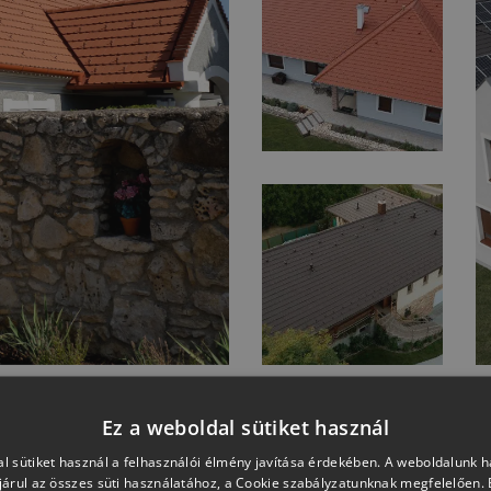
Ez a weboldal sütiket használ
TOVÁBBI REFERENCIA KÉPEK
l sütiket használ a felhasználói élmény javítása érdekében. A weboldalunk 
árul az összes süti használatához, a Cookie szabályzatunknak megfelelően.