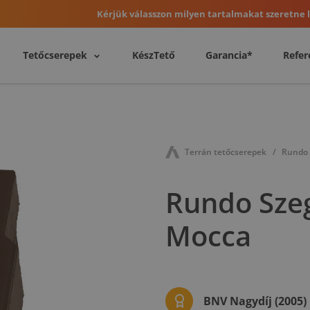
Kérjük válasszon milyen tartalmakat szeretne l
Tetőcserepek
KészTető
Garancia*
Refer
Terrán tetőcserepek
Rundo 
Rundo Szeg
Mocca
BNV Nagydíj (2005)