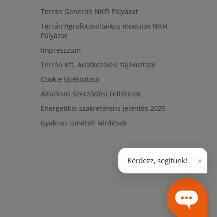
Terrán Generon NKFI Pályázat
Terrán Agrofotovoltaikus modulok NKFI
Pályázat
Impresszum
Terrán Kft. Adatkezelési tájékoztató
Cookie tájékoztató
Általános Szerződési Feltételek
Energetikai szakreferens jelentés 2025
Gyakran ismételt kérdések
×
Kérdezz, segítünk!