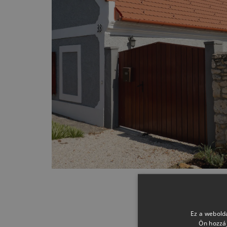
Ez a webolda
Ön hozzáj