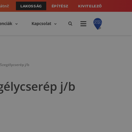
átni!
LAKOSSÁG
ÉPÍTÉSZ
KIVITELEZŐ
enciák
Kapcsolat
Szegélycserép j/b
élycserép j/b