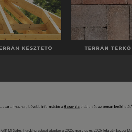
ERRÁN KÉSZTETŐ
TERRÁN TÉRKŐ
okat tartalmaznak, bővebb információt a
Garancia
oldalon és az onnan letölthető Á
 GfK MI Sales Tracking adatai alapján a 2025. március és 2026 február között