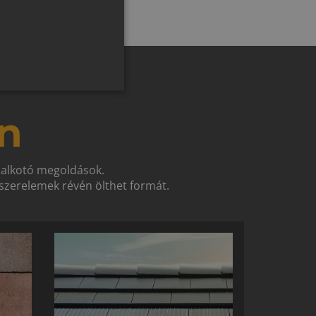
SLOVAK
GERMAN
ROMANIAN
SLOVENIAN
CROATIAN
n
SR
RO-HU
t alkotó megoldások.
ENGLISH
zerelemek révén ölthet formát.
ITALIAN