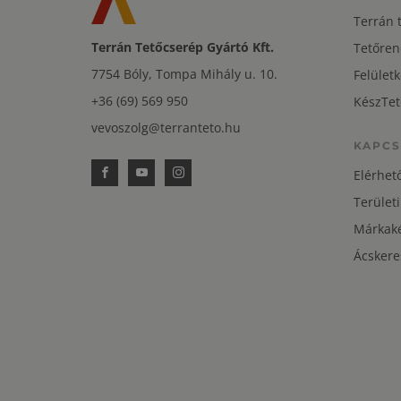
Terrán 
Terrán Tetőcserép Gyártó Kft.
Tetőren
7754 Bóly, Tompa Mihály u. 10.
Felületk
+36 (69) 569 950
KészTet
vevoszolg@terranteto.hu
KAPCS
Elérhet
Területi
Márkaké
Ácskere