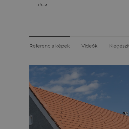
TÉGLA
Referencia képek
Videók
Kiegészí
Referencia
képek