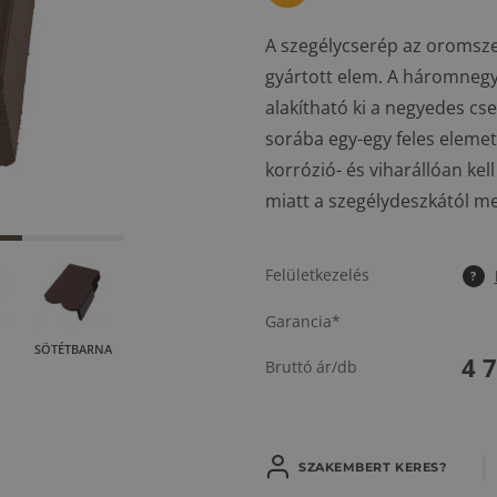
A szegélycserép az oromsze
gyártott elem. A háromnegy
alakítható ki a negyedes cs
sorába egy-egy feles elemet
korrózió- és viharállóan ke
miatt a szegélydeszkától meg
Felületkezelés
?
Garancia*
SÖTÉTBARNA
4 
Bruttó ár/db
SZAKEMBERT KERES?