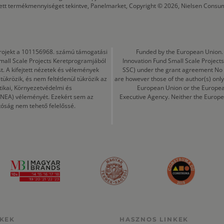
tett termékmennyiséget tekintve, Panelmarket, Copyright © 2026, Nielsen Consu
a projekt a 101156968. számú támogatási
Funded by the European Union. 
mall Scale Projects Keretprogramjából
Innovation Fund Small Scale Proje
t. A kifejtett nézetek és vélemények
SSC) under the grant agreement No
ükrözik, és nem feltétlenül tükrözik az
are however those of the author(s) only
tikai, Környezetvédelmi és
European Union or the Europea
CINEA) véleményét. Ezekért sem az
Executive Agency. Neither the Europe
tóság nem tehető felelőssé.
KEK
HASZNOS LINKEK