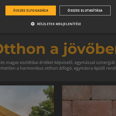
ÖSSZES ELFOGADÁSA
ÖSSZES ELUTASÍTÁSA
RÉSZLETEK MEGJELENÍTÉSE
tthon a jövőbe
 és magas esztétikai értéket képviselő, egymással szinergiá
hetően a harmonikus otthon átfogó, egymásra épülő rends