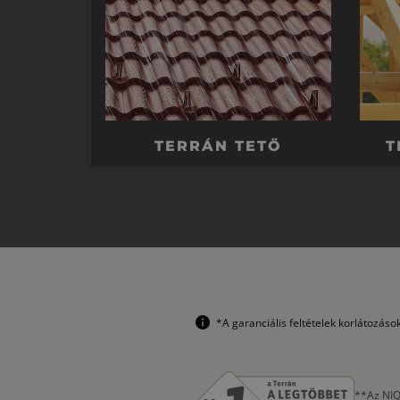
TERRÁN TETŐ
T
*A garanciális feltételek korlátozás
**Az NIQ