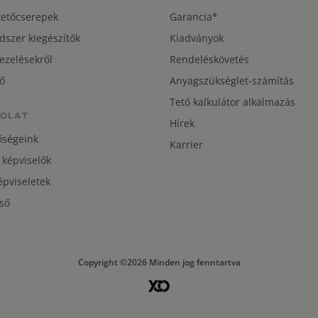
tetőcserepek
Garancia*
dszer kiegészítők
Kiadványok
ezelésekről
Rendeléskövetés
ő
Anyagszükséglet-számítás
Tető kalkulátor alkalmazás
OLAT
Hírek
őségeink
Karrier
 képviselők
pviseletek
ső
Copyright ©2026 Minden jog fenntartva