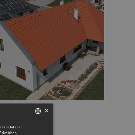
×
használatával
HUNGARIAN
Bővebben