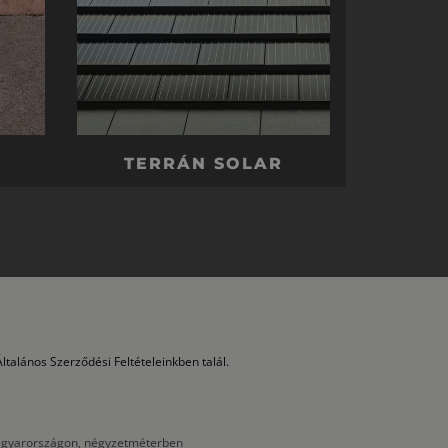
TERRÁN SOLAR
ltalános Szerződési Feltételeinkben talál.
 Magyarországon, négyzetméterben