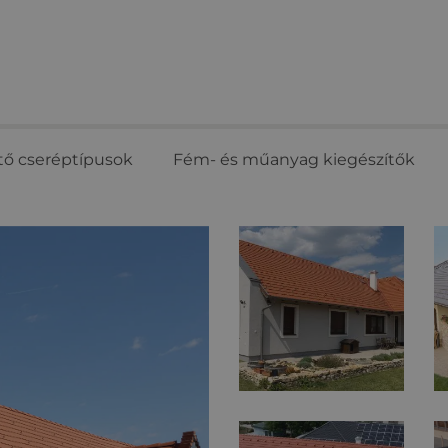
tő cseréptípusok
Fém- és műanyag kiegészítők