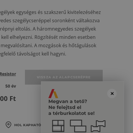
gélyek egységes és szakszerű kivitelezéséhez
edes szegélycseréppel soronként váltakozva
erépnyi eltolás. A háromnegyedes szegélyek
 kell elhelyezni. Rögzítését minden esetben
ll megvalósítani. A mozgások és hőtágulások
felelő távolságot kell hagyni.
Resistor
VISSZA AZ ALAPCSERÉPRE
50 év
700
Ft
Megvan a tető?
Ne felejtsd el
a térburkolatot se!
HOL KAPHATÓ?