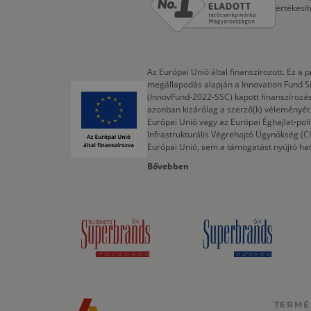
értékesí
Az Európai Unió által finanszírozott. Ez 
megállapodás alapján a Innovation Fund S
(InnovFund-2022-SSC) kapott finanszírozás
azonban kizárólag a szerző(k) véleményét t
Európai Unió vagy az Európai Éghajlat-poli
Infrastrukturális Végrehajtó Ügynökség (
Európai Unió, sem a támogatást nyújtó ha
Bővebben
TERMÉ