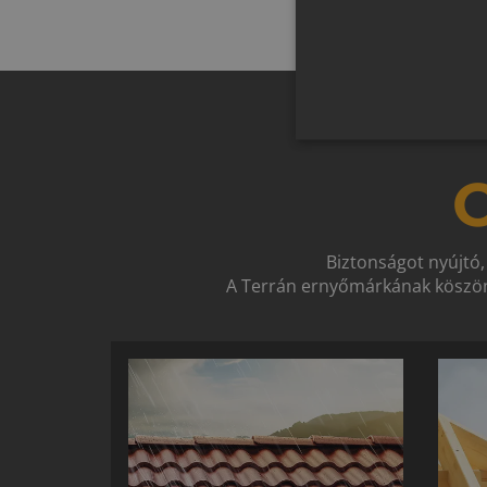
O
Biztonságot nyújtó,
A Terrán ernyőmárkának köszön