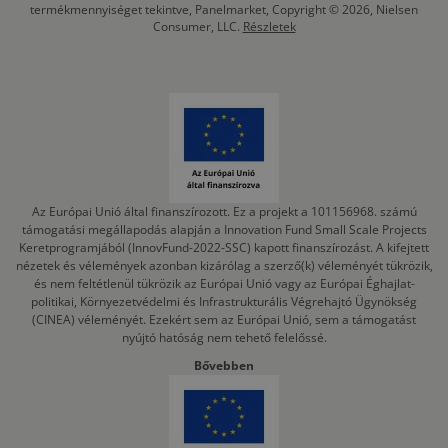
termékmennyiséget tekintve, Panelmarket, Copyright © 2026, Nielsen
Consumer, LLC.
Részletek
Az Európai Unió által finanszírozott. Ez a projekt a 101156968. számú
támogatási megállapodás alapján a Innovation Fund Small Scale Projects
Keretprogramjából (InnovFund-2022-SSC) kapott finanszírozást. A kifejtett
nézetek és vélemények azonban kizárólag a szerző(k) véleményét tükrözik,
és nem feltétlenül tükrözik az Európai Unió vagy az Európai Éghajlat-
politikai, Környezetvédelmi és Infrastrukturális Végrehajtó Ügynökség
(CINEA) véleményét. Ezekért sem az Európai Unió, sem a támogatást
nyújtó hatóság nem tehető felelőssé.
Bővebben