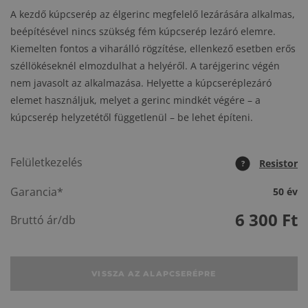
A kezdő kúpcserép az élgerinc megfelelő lezárására alkalmas,
beépítésével nincs szükség fém kúpcserép lezáró elemre.
Kiemelten fontos a viharálló rögzítése, ellenkező esetben erős
széllökéseknél elmozdulhat a helyéről. A taréjgerinc végén
nem javasolt az alkalmazása. Helyette a kúpcseréplezáró
elemet használjuk, melyet a gerinc mindkét végére – a
kúpcserép helyzetétől függetlenül – be lehet építeni.
Felületkezelés
Resistor
?
Garancia*
50 év
6 300
Ft
Bruttó ár/db
VISSZA AZ ALAPCSERÉPRE