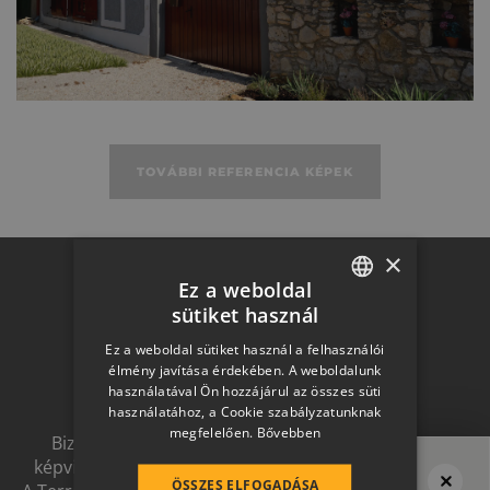
Műszaki adatok
TOVÁBBI REFERENCIA KÉPEK
×
Otthon a
Ez a weboldal
sütiket használ
HUNGARIAN
Ez a weboldal sütiket használ a felhasználói
jövőben
SLOVAK
élmény javítása érdekében. A weboldalunk
használatával Ön hozzájárul az összes süti
GERMAN
használatához, a Cookie szabályzatunknak
megfelelően.
Bővebben
ROMANIAN
Biztonságot nyújtó, és magas esztétikai értéket
képviselő, egymással szinergiát alkotó megoldások.
SLOVENIAN
ÖSSZES ELFOGADÁSA