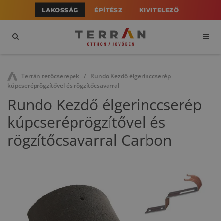
LAKOSSÁG
ÉPÍTÉSZ
KIVITELEZŐ
Terrán tetőcserepek
Rundo Kezdő élgerinccserép
kúpcseréprögzítővel és rögzítőcsavarral
Rundo Kezdő élgerinccserép
kúpcseréprögzítővel és
rögzítőcsavarral Carbon