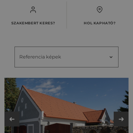
SZAKEMBERT KERES?
HOL KAPHATÓ?
Referencia képek
Referencia
Videók
képek
Kiegészítő cseréptípusok
Fém- és műanyag kiegészítők