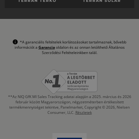
TERRÁN TÉRKŐ
TERRÁN SOLAR
*A garanciális feltételek korlátozásokat tartalmaznak, bővebb
információt a
Garancia
oldalon és az onnan letölthető Általános
Szerződési Feltételeinkben talál.
**Az NIQ GfK MI Sales Tracking adatai alapján a 2025. március és 2026
február között Magyarországon, négyzetméterben értékesített
termékmennyiséget tekintve, Panelmarket, Copyright © 2026, Nielsen
Consumer, LLC.
Részletek