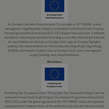
Az Európai Unió által finanszírozott. Ez a projekt a 101156968. számú
támogatási megállapodás alapján a Innovation Fund Small Scale Projects
Keretprogramjából (InnovFund-2022-SSC) kapott finanszírozást. A kifejtett
nézetek és vélemények azonban kizárólag a szerző(k) véleményét tükrözik,
és nem feltétlenül tükrözik az Európai Unió vagy az Európai Éghajlat-
politikai, Környezetvédelmi és Infrastrukturális Végrehajtó Ügynökség
(CINEA) véleményét. Ezekért sem az Európai Unió, sem a támogatást
nyújtó hatóság nem tehető felelőssé.
Bővebben
Funded by the European Union. This project has received funding from the
Innovation Fund Small Scale Projects Framework Programme (InnovFund-
2022-SSC) under the grant agreement No 101156968. Views and opinions
expressed are however those of the author(s) only and do not necessarily