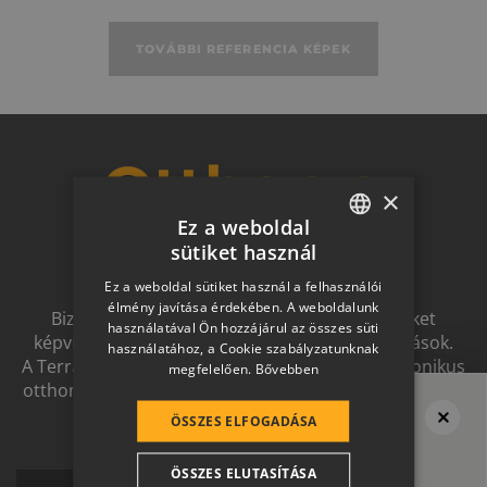
TOVÁBBI REFERENCIA KÉPEK
Otthon a
×
Ez a weboldal
jövőben
sütiket használ
HUNGARIAN
Ez a weboldal sütiket használ a felhasználói
SLOVAK
élmény javítása érdekében. A weboldalunk
Biztonságot nyújtó, és magas esztétikai értéket
használatával Ön hozzájárul az összes süti
GERMAN
képviselő, egymással szinergiát alkotó megoldások.
használatához, a Cookie szabályzatunknak
A Terrán ernyőmárkának köszönhetően a harmonikus
megfelelően.
Bővebben
ROMANIAN
otthon átfogó, egymásra épülő rendszerelemek révén
SLOVENIAN
ölthet formát.
ÖSSZES ELFOGADÁSA
Megvan a tető?
CROATIAN
Ne felejtsd el
ÖSSZES ELUTASÍTÁSA
SR