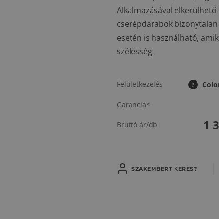
Alkalmazásával elkerülhető
cserépdarabok bizonytalan 
esetén is használható, amik
szélesség.
Felületkezelés
Colo
?
Garancia*
1 
Bruttó ár/db
SZAKEMBERT KERES?