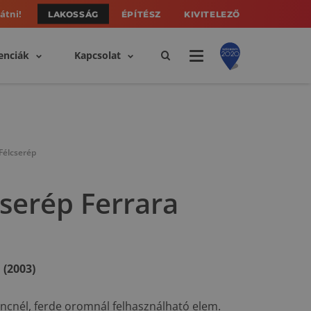
átni!
LAKOSSÁG
ÉPÍTÉSZ
KIVITELEZŐ
enciák
Kapcsolat
Félcserép
serép Ferrara
(2003)
rincnél, ferde oromnál felhasználható elem.