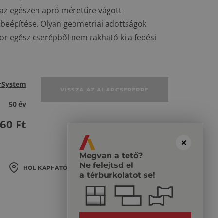
 az egészen apró méretűre vágott
beépítése. Olyan geometriai adottságok
or egész cserépből nem rakható ki a fedési
rSystem
VISSZA AZ ALAPCSERÉPRE
50 év
360
Ft
Megvan a tető?
Ne felejtsd el
HOL KAPHATÓ?
a térburkolatot se!