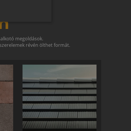
ROMANIAN
n
SLOVENIAN
CROATIAN
SR
t alkotó megoldások.
zerelemek révén ölthet formát.
RO-HU
ENGLISH
ITALIAN