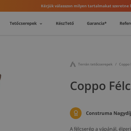
Kérjük válasszon milyen tartalmakat szeretne l
Tetőcserepek
KészTető
Garancia*
Refer
Terrán tetőcserepek
Coppo 
Coppo Félc
Construma Nagydíj 
A félcserép a vápánál, élge