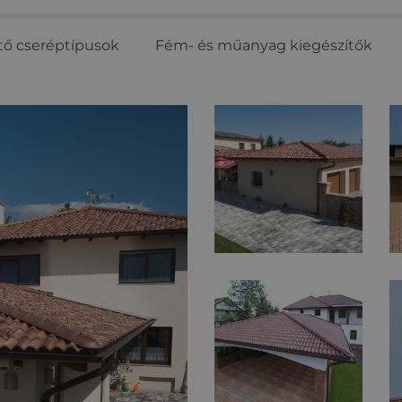
tő cseréptípusok
Fém- és műanyag kiegészítők