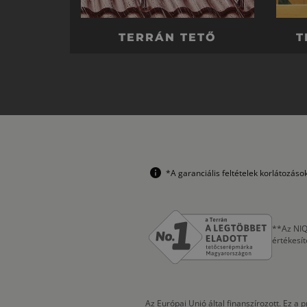
TERRÁN TETŐ
T
*A garanciális feltételek korlátozás
**Az NIQ
értékesí
Az Európai Unió által finanszírozott. Ez 