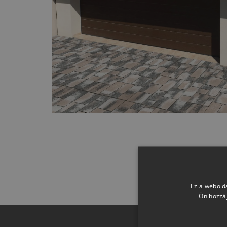
Ez a webolda
Ön hozzáj