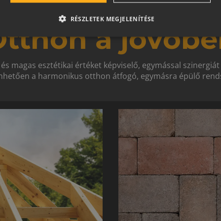
RÉSZLETEK MEGJELENÍTÉSE
tthon a jövőbe
 és magas esztétikai értéket képviselő, egymással szinergiá
hetően a harmonikus otthon átfogó, egymásra épülő rends