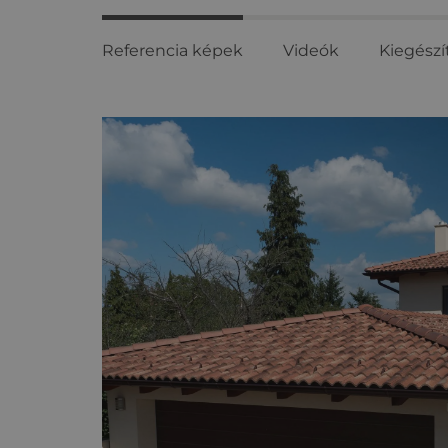
Referencia képek
Videók
Kiegészí
Referencia
képek