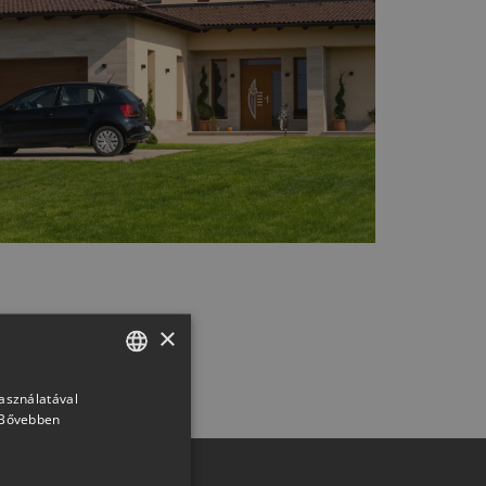
×
használatával
HUNGARIAN
Bővebben
SLOVAK
GERMAN