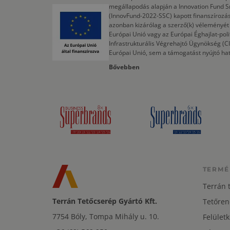
megállapodás alapján a Innovation Fund S
(InnovFund-2022-SSC) kapott finanszírozás
azonban kizárólag a szerző(k) véleményét t
Európai Unió vagy az Európai Éghajlat-poli
Infrastrukturális Végrehajtó Ügynökség (
Európai Unió, sem a támogatást nyújtó ha
Bővebben
TERMÉ
Terrán 
Terrán Tetőcserép Gyártó Kft.
Tetőren
7754 Bóly, Tompa Mihály u. 10.
Felületk