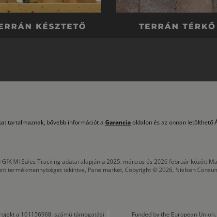
ERRÁN KÉSZTETŐ
TERRÁN TÉRKŐ
okat tartalmaznak, bővebb információt a
Garancia
oldalon és az onnan letölthető Á
 GfK MI Sales Tracking adatai alapján a 2025. március és 2026 február között
tett termékmennyiséget tekintve, Panelmarket, Copyright © 2026, Nielsen Consu
a projekt a 101156968. számú támogatási
Funded by the European Union. 