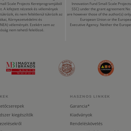
mall Scale Projects Keretprogramjából
Innovation Fund Small Scale Proje
t. A kifejtett nézetek és vélemények
SSC) under the grant agreement No
ükrözik, és nem feltétlenül tükrözik az
are however those of the author(s) only
tikai, Környezetvédelmi és
European Union or the Europea
CINEA) véleményét. Ezekért sem az
Executive Agency. Neither the Europe
tóság nem tehető felelőssé.
KEK
HASZNOS LINKEK
tetőcserepek
Garancia*
dszer kiegészítők
Kiadványok
ezelésekről
Rendeléskövetés