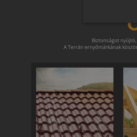
O
Biztonságot nyújtó,
A Terrán ernyőmárkának köszön