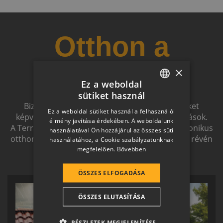
Otthon a
×
jövőben
Ez a weboldal
sütiket használ
HUNGARIAN
Biztonságot nyújtó, és magas esztétikai értéket
Ez a weboldal sütiket használ a felhasználói
képviselő, egymással szinergiát alkotó megoldások.
SLOVAK
élmény javítása érdekében. A weboldalunk
A Terrán ernyőmárkának köszönhetően a harmonikus
használatával Ön hozzájárul az összes süti
GERMAN
otthon átfogó, egymásra épülő rendszerelemek révén
használatához, a Cookie szabályzatunknak
ölthet formát.
megfelelően.
Bővebben
ROMANIAN
SLOVENIAN
ÖSSZES ELFOGADÁSA
CROATIAN
ÖSSZES ELUTASÍTÁSA
SR
RO-HU
RÉSZLETEK MEGJELENÍTÉSE