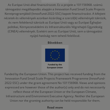
Az Európai Unió által finanszírozott. Ez a projekt a 101156968. számú
támogatási megállapodás alapján a Innovation Fund Small Scale Projects
Keretprogramjából (InnovFund-2022-SSC) kapott finanszírozást. A kifejtett
nézetek és vélemények azonban kizárólag a szerző(k) véleményét tükrözik,
és nem feltétlenül tükrözik az Európai Unió vagy az Európai Éghajlat-
politikai, Környezetvédelmi és Infrastrukturális Végrehajtó Ügynökség
(CINEA) véleményét. Ezekért sem az Európai Unió, sem a támogatást
nyújtó hatóság nem tehető felelőssé.
Bővebben
Funded by the European Union. This project has received funding from the
Innovation Fund Small Scale Projects Framework Programme (InnovFund-
2022-SSC) under the grant agreement No 101156968. Views and opinions
expressed are however those of the author(s) only and do not necessarily
reflect those of the European Union or the European Climate,
Infrastructure and Environment Executive Agency. Neither the European
Union nor the granting authority can be held responsible for them.
Read more