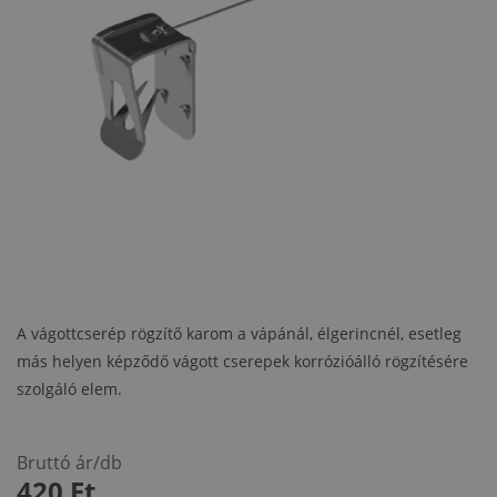
A vágottcserép rögzítő karom a vápánál, élgerincnél, esetleg
más helyen képződő vágott cserepek korrózióálló rögzítésére
szolgáló elem.
Bruttó ár/db
420
Ft