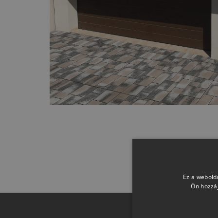
Ez a webolda
Ön hozzáj