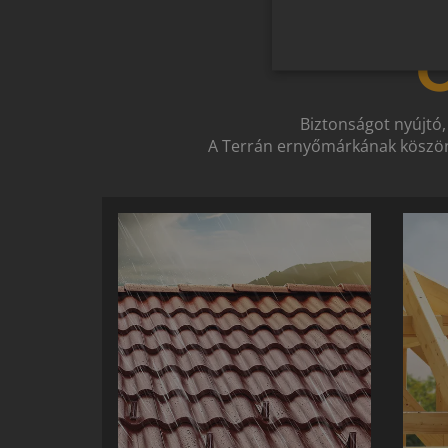
O
Biztonságot nyújtó,
A Terrán ernyőmárkának köszön