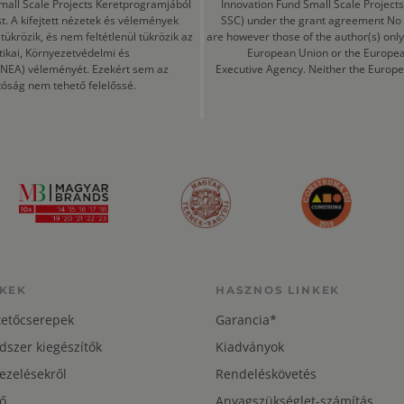
mall Scale Projects Keretprogramjából
Innovation Fund Small Scale Proje
t. A kifejtett nézetek és vélemények
SSC) under the grant agreement No
ükrözik, és nem feltétlenül tükrözik az
are however those of the author(s) only
tikai, Környezetvédelmi és
European Union or the Europea
CINEA) véleményét. Ezekért sem az
Executive Agency. Neither the Europe
tóság nem tehető felelőssé.
KEK
HASZNOS LINKEK
tetőcserepek
Garancia*
dszer kiegészítők
Kiadványok
ezelésekről
Rendeléskövetés
ő
Anyagszükséglet-számítás