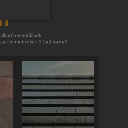
ROMANIAN
n
SLOVENIAN
CROATIAN
SR
t alkotó megoldások.
zerelemek révén ölthet formát.
RO-HU
ENGLISH
ITALIAN