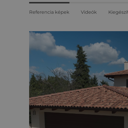
Referencia képek
Videók
Kiegészí
Referencia
képek