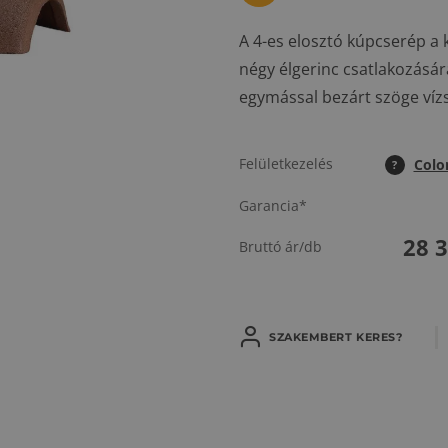
A 4-es elosztó kúpcserép a 
négy élgerinc csatlakozásár
egymással bezárt szöge vízs
Felületkezelés
Colo
?
Garancia*
28 
Bruttó ár/db
SZAKEMBERT KERES?