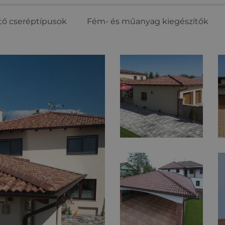
tő cseréptípusok
Fém- és műanyag kiegészítők