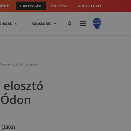
átni!
LAKOSSÁG
ÉPÍTÉSZ
KIVITELEZŐ
enciák
Kapcsolat
4-es elosztó kúpcserép
 elosztó
 Ódon
(2003)