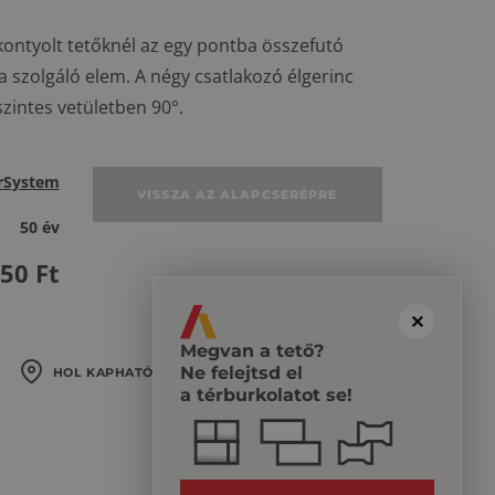
kontyolt tetőknél az egy pontba összefutó
a szolgáló elem. A négy csatlakozó élgerinc
zintes vetületben 90°.
rSystem
VISSZA AZ ALAPCSERÉPRE
50 év
350
Ft
Megvan a tető?
Ne felejtsd el
HOL KAPHATÓ?
a térburkolatot se!