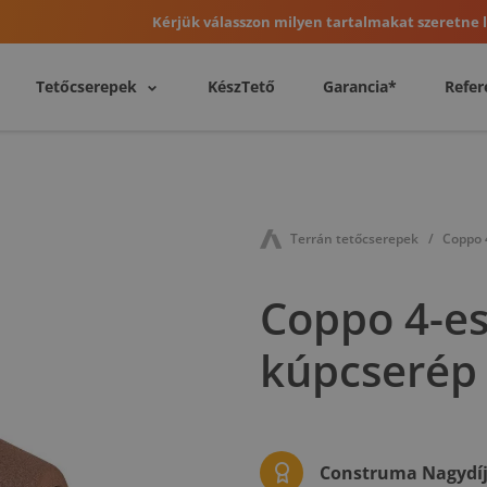
Kérjük válasszon milyen tartalmakat szeretne l
Tetőcserepek
KészTető
Garancia*
Refer
Terrán tetőcserepek
Coppo 
Coppo 4-es
kúpcserép
Construma Nagydíj 