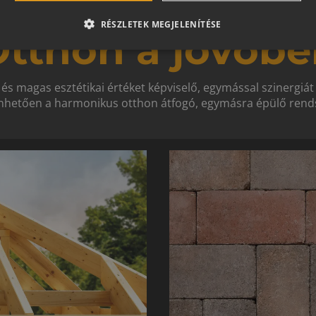
RÉSZLETEK MEGJELENÍTÉSE
tthon a jövőbe
 és magas esztétikai értéket képviselő, egymással szinergiá
hetően a harmonikus otthon átfogó, egymásra épülő rends