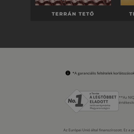
TERRÁN TETŐ
T
*A garanciális feltételek korlátozás
**Az NIQ
értékesí
Az Európai Unió által finanszírozott. Ez 