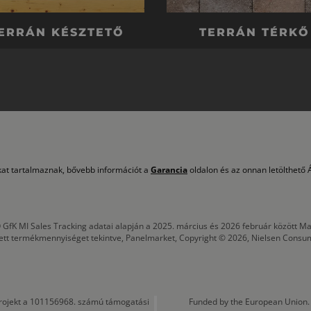
ERRÁN KÉSZTETŐ
TERRÁN TÉRKŐ
okat tartalmaznak, bővebb információt a
Garancia
oldalon és az onnan letölthető Á
 GfK MI Sales Tracking adatai alapján a 2025. március és 2026 február között
tett termékmennyiséget tekintve, Panelmarket, Copyright © 2026, Nielsen Consu
a projekt a 101156968. számú támogatási
Funded by the European Union. 