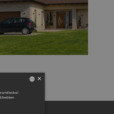
×
használatával
HUNGARIAN
Bővebben
SLOVAK
GERMAN