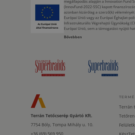
megállapodás alapján a Innovation Fund S
(InnovFund-2022-SSC) kapott finanszírozás
azonban kizárólag a szerző(k) véleményét t
Európai Unió vagy az Európai Éghajlat-poli
Infrastrukturális Végrehajtó Ügynökség (
Európai Unió, sem a támogatást nyújtó ha
Bővebben
TERMÉ
Terrán 
Terrán Tetőcserép Gyártó Kft.
Tetőren
7754 Bóly, Tompa Mihály u. 10.
Felületk
+36 (69) 569 950
KészTet