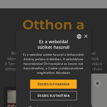
Otthon a
×
jövőben
Ez a weboldal
sütiket használ
HUNGARIAN
Biztonságot nyújtó, és magas esztétikai értéket
Ez a weboldal sütiket használ a felhasználói
SLOVAK
képviselő, egymással szinergiát alkotó megoldások.
élmény javítása érdekében. A weboldalunk
A Terrán ernyőmárkának köszönhetően a harmonikus
használatával Ön hozzájárul az összes süti
GERMAN
használatához, a Cookie szabályzatunknak
otthon átfogó, egymásra épülő rendszerelemek révén
megfelelően.
Bővebben
ROMANIAN
ölthet formát.
SLOVENIAN
ÖSSZES ELFOGADÁSA
Megvan a tető?
CROATIAN
Ne felejtsd el
ÖSSZES ELUTASÍTÁSA
SR
a térburkolatot se!
RO-HU