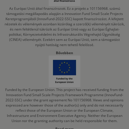
Az Európai Unió által finanszírozott. Ez a projekt a 101156968. számú
támogatási megállapodás alapján a Innovation Fund Small Scale Projects
Keretprogramjából (InnovFund-2022-SSC) kapott finanszírozást. A kifejtett
nézetek és vélemények azonban kizárólag a szerző(k) véleményét tükrözik,
és nem feltétlenül tükrözik az Európai Unió vagy az Európai Éghajlat-
politikai, Környezetvédelmi és Infrastrukturális Végrehajtó Ügynökség
(CINEA) véleményét. Ezekért sem az Európai Unió, sem a támogatást
nyújtó hatóság nem tehető felelőssé.
Bővebben
Funded by the European Union. This project has received funding from the
Innovation Fund Small Scale Projects Framework Programme (InnovFund-
2022-SSC) under the grant agreement No 101156968. Views and opinions
expressed are however those of the author(s) only and do not necessarily
reflect those of the European Union or the European Climate,
Infrastructure and Environment Executive Agency. Neither the European
Union nor the granting authority can be held responsible for them.
Read more