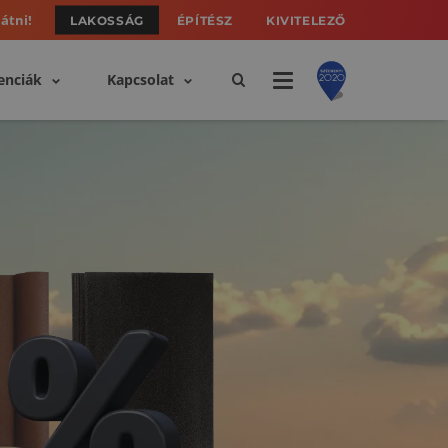
átni!
LAKOSSÁG
ÉPÍTÉSZ
KIVITELEZŐ
enciák
Kapcsolat