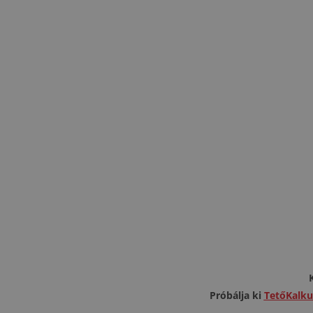
Próbálja ki
TetőKalku