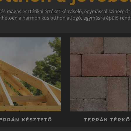
 és magas esztétikai értéket képviselő, egymással szinergiá
hetően a harmonikus otthon átfogó, egymásra épülő rends
ERRÁN KÉSZTETŐ
TERRÁN TÉRKŐ