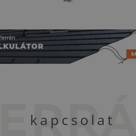
TERR
kapcsolat