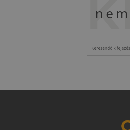
K
nem 
O