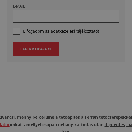
E-MAIL
Elfogadom az
adatkezelési tájékoztatót.
FELIRATKOZOM
Kíváncsi, mennyibe kerülne a tetőépítés a Terrán tetőcserepekkel
látor
unkat, amellyel csupán néhány kattintás után
díjmentes, n
kap!