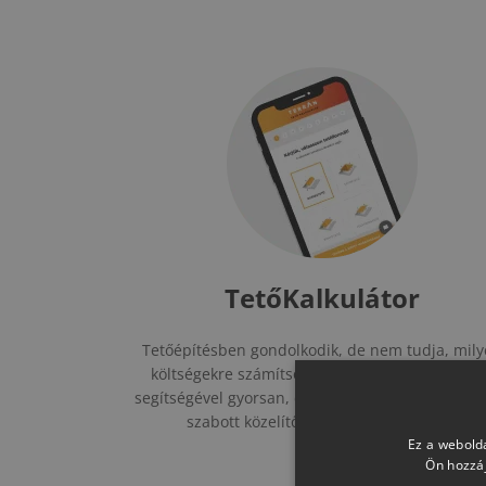
TetőKalkulátor
églet-
Tetőépítésben gondolkodik, de nem tudja, mil
költségekre számítson? A Terrán TetőKalkulát
műanyag
segítségével gyorsan, díjmentesen juthat szemé
 szakértői
szabott közelítőleges árkalkulációhoz.
ásában is.
Ez a webolda
Ön hozzáj