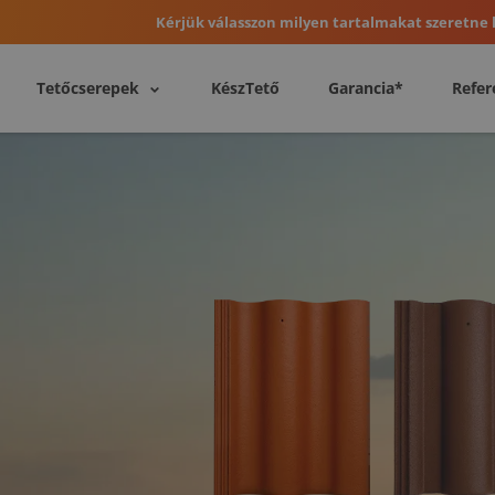
Kérjük válasszon milyen tartalmakat szeretne l
Tetőcserepek
KészTető
Garancia*
Refer