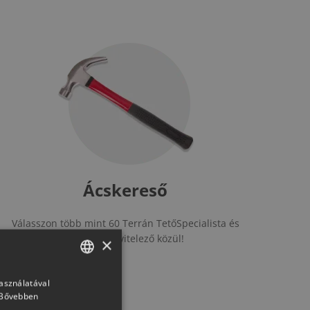
Ácskereső
Válasszon több mint 60 Terrán TetőSpecialista és
Ötletek,
Generon Kivitelező közül!
eszköz
×
adunk az
használatával
HUNGARIAN
Bővebben
SLOVAK