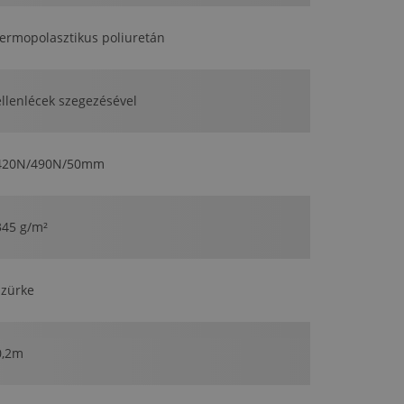
termopolasztikus poliuretán
ellenlécek szegezésével
420N/490N/50mm
345 g/m²
szürke
0,2m