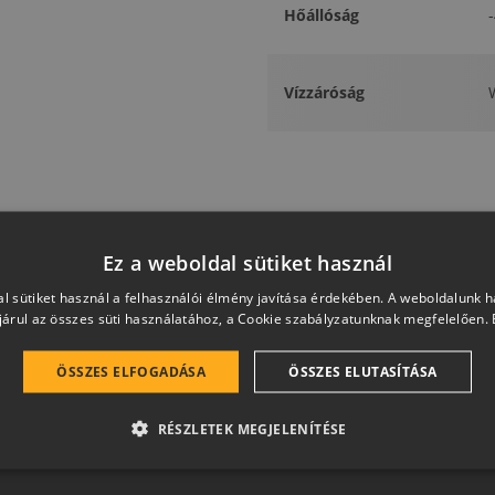
Hőállóság
Vízzáróság
Ez a weboldal sütiket használ
l sütiket használ a felhasználói élmény javítása érdekében. A weboldalunk 
árul az összes süti használatához, a Cookie szabályzatunknak megfelelően.
Otthon a jövőbe
ÖSSZES ELFOGADÁSA
ÖSSZES ELUTASÍTÁSA
 és magas esztétikai értéket képviselő, egymással szinergiá
RÉSZLETEK MEGJELENÍTÉSE
hetően a harmonikus otthon átfogó, egymásra épülő rends