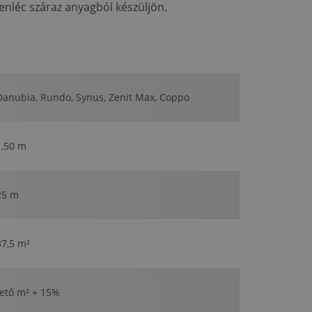
llenléc száraz anyagból készüljön.
Danubia, Rundo, Synus, Zenit Max, Coppo
1,50 m
25 m
37,5 m²
tető m² + 15%