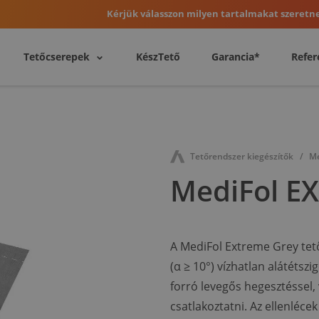
Kérjük válasszon milyen tartalmakat szeretne
Tetőcserepek
KészTető
Garancia*
Refer
Tetőrendszer kiegészítők
Me
MediFol E
A MediFol Extreme Grey tető
(α ≥ 10°) vízhatlan alátétszi
forró levegős hegesztéssel,
csatlakoztatni. Az ellenléce