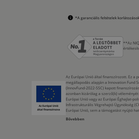
*A garanciális feltételek korlátozás
**Az NIQ
értékesí
Az Európai Unió által finanszírozott. Ez 
megállapodás alapján a Innovation Fund S
(InnovFund-2022-SSC) kapott finanszírozás
azonban kizárólag a szerző(k) véleményét t
Európai Unió vagy az Európai Éghajlat-poli
Infrastrukturális Végrehajtó Ügynökség (
Európai Unió, sem a támogatást nyújtó ha
Bővebben