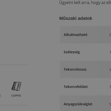
Ügyelni kell arra, hogy az e
Műszaki adatok
Alkalmazható
Szélesség
Tekercshossz
Tekercsfelület
X
COPPO
Anyagszükséglet