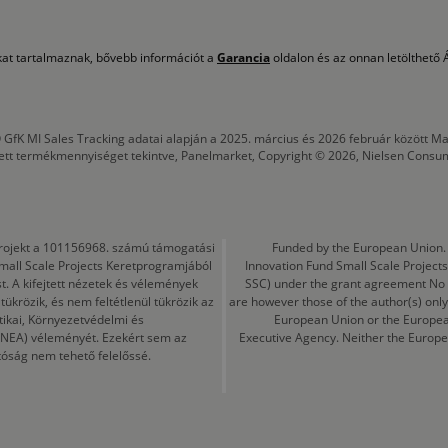
okat tartalmaznak, bővebb információt a
Garancia
oldalon és az onnan letölthető Á
 GfK MI Sales Tracking adatai alapján a 2025. március és 2026 február között
tett termékmennyiséget tekintve, Panelmarket, Copyright © 2026, Nielsen Consu
a projekt a 101156968. számú támogatási
Funded by the European Union. 
mall Scale Projects Keretprogramjából
Innovation Fund Small Scale Proje
t. A kifejtett nézetek és vélemények
SSC) under the grant agreement No
ükrözik, és nem feltétlenül tükrözik az
are however those of the author(s) only
tikai, Környezetvédelmi és
European Union or the Europea
CINEA) véleményét. Ezekért sem az
Executive Agency. Neither the Europe
tóság nem tehető felelőssé.