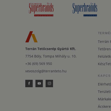
TERMÉ
Terrán 
Terrán Tetőcserép Gyártó Kft.
Tetőren
7754 Bóly, Tompa Mihály u. 10.
Felületk
+36 (69) 569 950
KészTet
vevoszolg@terranteto.hu
KAPCS
Elérhet
Területi
Márkaké
Ácskere