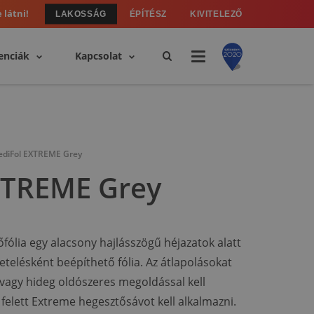
 látni!
LAKOSSÁG
ÉPÍTÉSZ
KIVITELEZŐ
enciák
Kapcsolat
diFol EXTREME Grey
XTREME Grey
fólia egy alacsony hajlásszögű héjazatok alatt
getelésként beépíthető fólia. Az átlapolásokat
 vagy hideg oldószeres megoldással kell
k felett Extreme hegesztősávot kell alkalmazni.