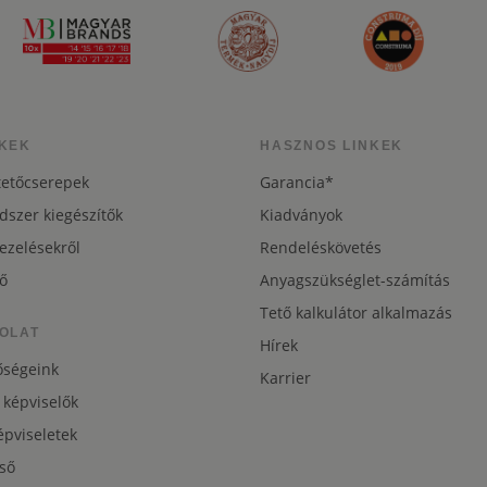
KEK
HASZNOS LINKEK
tetőcserepek
Garancia*
dszer kiegészítők
Kiadványok
ezelésekről
Rendeléskövetés
ő
Anyagszükséglet-számítás
Tető kalkulátor alkalmazás
OLAT
Hírek
őségeink
Karrier
 képviselők
pviseletek
ső