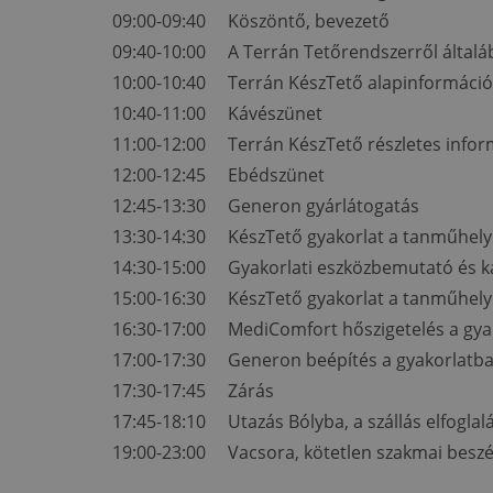
09:00-09:40 Köszöntő, bevezető
09:40-10:00 A Terrán Tetőrendszerről általá
10:00-10:40 Terrán KészTető alapinformáció
10:40-11:00 Kávészünet
11:00-12:00 Terrán KészTető részletes infor
12:00-12:45 Ebédszünet
12:45-13:30 Generon gyárlátogatás
13:30-14:30 KészTető gyakorlat a tanműhelyb
14:30-15:00 Gyakorlati eszközbemutató és k
15:00-16:30 KészTető gyakorlat a tanműhelyb
16:30-17:00 MediComfort hőszigetelés a gya
17:00-17:30 Generon beépítés a gyakorlatb
17:30-17:45 Zárás
17:45-18:10 Utazás Bólyba, a szállás elfoglal
19:00-23:00 Vacsora, kötetlen szakmai beszé