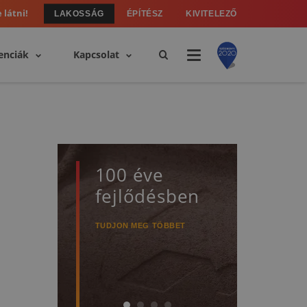
 látni!
LAKOSSÁG
ÉPÍTÉSZ
KIVITELEZŐ
enciák
Kapcsolat
100 éve
50 
fejlődésben
gar
TUDJON MEG TÖBBET
TUDJO