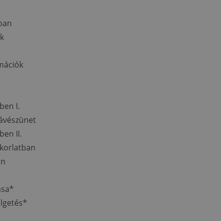
ban
k
mációk
en I.
ávészünet
en II.
korlatban
an
ása*
lgetés*