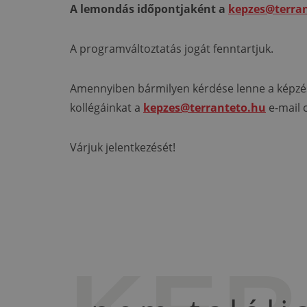
A lemondás időpontjaként a
kepzes@terra
A programváltoztatás jogát fenntartjuk.
Amennyiben bármilyen kérdése lenne a képzés 
kollégáinkat a
kepzes@terranteto.hu
e-mail 
Várjuk jelentkezését!