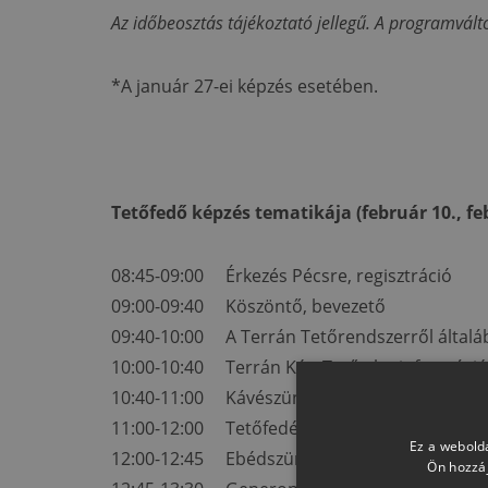
Az időbeosztás tájékoztató jellegű. A programválto
*A január 27-ei képzés esetében.
Tetőfedő képzés tematikája (február 10., feb
08:45-09:00 Érkezés Pécsre, regisztráció
09:00-09:40 Köszöntő, bevezető
09:40-10:00 A Terrán Tetőrendszerről általá
10:00-10:40 Terrán KészTető alapinformáció
10:40-11:00 Kávészünet
11:00-12:00 Tetőfedési gyakorlat a tanműhel
Ez a webolda
12:00-12:45 Ebédszünet
Ön hozzáj