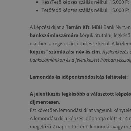
KészTető képzés szállás nélkül: 15.000 Ft +
Tetőfedő képzés szállás nélkül: 15.000 Ft +
A képzési díjat a
Terrán Kft
. MBH Bank Nyrt.-n
bankszámlaszámára
kérjük átutalni, legkéső
esetben a regisztráció törlésre kerül. A közlem
képzés” számlázási név és cím
.
A jelentkezés 
bankszámlánkon és a jelentkezést írásban visszai
Lemondás és időpontmódosítás feltételei:
A jelentkezés legkésőbb a választott képzé
díjmentesen.
Ezt követően lemondási díjat vagyunk kénytelen
A lemondási díj a képzés időpontja előtt 3-14 
megelőző 2 napon történő lemondás vagy meg 