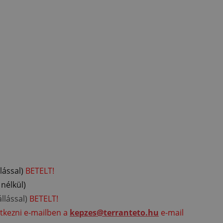
lással)
BETELT!
 nélkül)
llással)
BETELT!
ntkezni e-mailben a
kepzes@terranteto.hu
e-mail