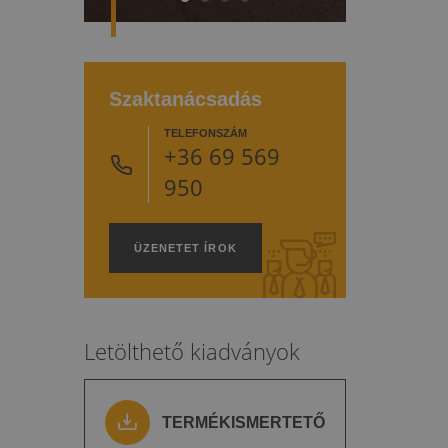
Szaktanácsadás
TELEFONSZÁM
+36 69 569
950
ÜZENETET ÍROK
Letölthető kiadványok
TERMÉKISMERTETŐ