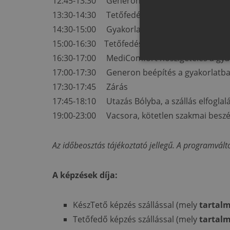
12:45-13:30 Generon gyárlátogatás
13:30-14:30 Tetőfedési gyakorlat a tanműhely
14:30-15:00 Gyakorlati eszközbemutató és k
15:00-16:30 Tetőfedési gyakorlat a tanműhely
16:30-17:00 MediComfort hőszigetelés a gya
17:00-17:30 Generon beépítés a gyakorlatb
17:30-17:45 Zárás
17:45-18:10 Utazás Bólyba, a szállás elfoglal
19:00-23:00 Vacsora, kötetlen szakmai beszé
Az időbeosztás tájékoztató jellegű. A programválto
A képzések díja:
KészTető képzés szállással (mely
tartal
Tetőfedő képzés szállással (mely
tartal