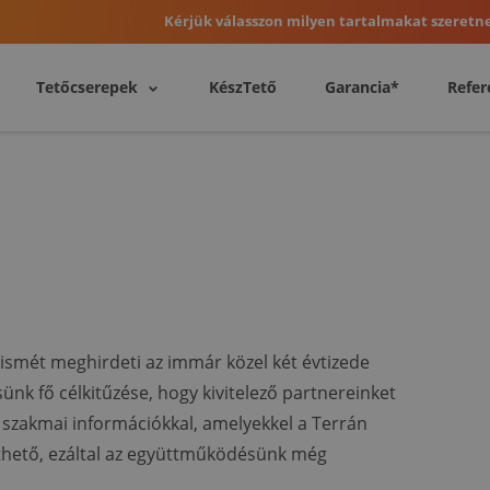
Kérjük válasszon milyen tartalmakat szeretne
Tetőcserepek
KészTető
Garancia*
Refer
ismét meghirdeti az immár közel két évtizede
nk fő célkitűzése, hogy kivitelező partnereinket
s szakmai információkkal, amelyekkel a Terrán
thető, ezáltal az együttműködésünk még