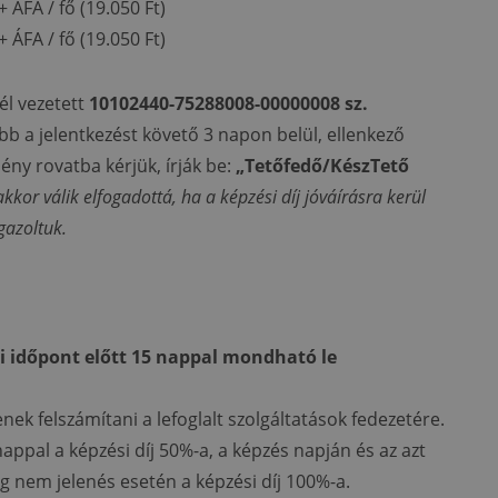
 ÁFA / fő (19.050 Ft)
 ÁFA / fő (19.050 Ft)
él vezetett
10102440-75288008-00000008 sz.
bb a jelentkezést követő 3 napon belül, ellenkező
ény rovatba kérjük, írják be:
„Tetőfedő/KészTető
akkor válik elfogadottá, ha a képzési díj jóváírásra kerül
gazoltuk.
si időpont előtt 15 nappal mondható le
ek felszámítani a lefoglalt szolgáltatások fedezetére.
nappal a képzési díj 50%-a, a képzés napján és az azt
nem jelenés esetén a képzési díj 100%-a.