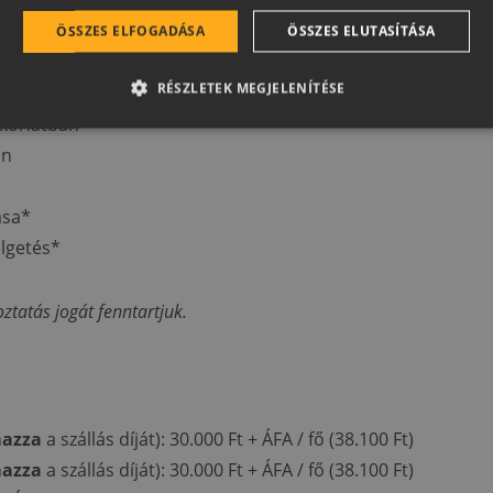
ben II.
ÖSSZES ELFOGADÁSA
ÖSSZES ELUTASÍTÁSA
ávészünet
RÉSZLETEK MEGJELENÍTÉSE
ben III.
korlatban
an
ása*
lgetés*
ztatás jogát fenntartjuk.
mazza
a szállás díját): 30.000 Ft + ÁFA / fő (38.100 Ft)
mazza
a szállás díját): 30.000 Ft + ÁFA / fő (38.100 Ft)