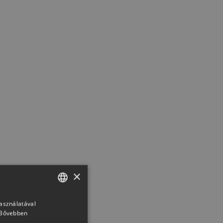
×
használatával
HUNGARIAN
Bővebben
SLOVAK