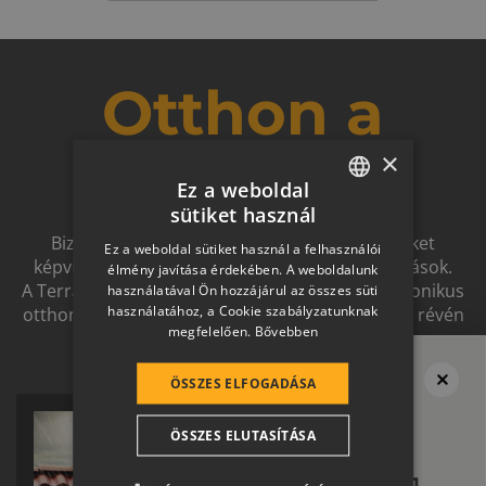
Otthon a
×
jövőben
Ez a weboldal
sütiket használ
HUNGARIAN
Biztonságot nyújtó, és magas esztétikai értéket
Ez a weboldal sütiket használ a felhasználói
SLOVAK
képviselő, egymással szinergiát alkotó megoldások.
élmény javítása érdekében. A weboldalunk
A Terrán ernyőmárkának köszönhetően a harmonikus
használatával Ön hozzájárul az összes süti
GERMAN
használatához, a Cookie szabályzatunknak
otthon átfogó, egymásra épülő rendszerelemek révén
megfelelően.
Bővebben
ROMANIAN
ölthet formát.
SLOVENIAN
ÖSSZES ELFOGADÁSA
Megvan a tető?
CROATIAN
Ne felejtsd el
ÖSSZES ELUTASÍTÁSA
SR
a térburkolatot se!
RO-HU