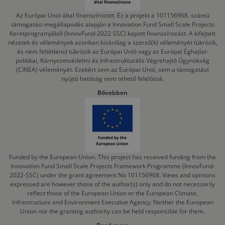
Az Európai Unió által finanszírozott. Ez a projekt a 101156968. számú
támogatási megállapodás alapján a Innovation Fund Small Scale Projects
Keretprogramjából (InnovFund-2022-SSC) kapott finanszírozást. A kifejtett
nézetek és vélemények azonban kizárólag a szerző(k) véleményét tükrözik,
és nem feltétlenül tükrözik az Európai Unió vagy az Európai Éghajlat-
politikai, Környezetvédelmi és Infrastrukturális Végrehajtó Ügynökség
(CINEA) véleményét. Ezekért sem az Európai Unió, sem a támogatást
nyújtó hatóság nem tehető felelőssé.
Bővebben
Funded by the European Union. This project has received funding from the
Innovation Fund Small Scale Projects Framework Programme (InnovFund-
2022-SSC) under the grant agreement No 101156968. Views and opinions
expressed are however those of the author(s) only and do not necessarily
reflect those of the European Union or the European Climate,
Infrastructure and Environment Executive Agency. Neither the European
Union nor the granting authority can be held responsible for them.