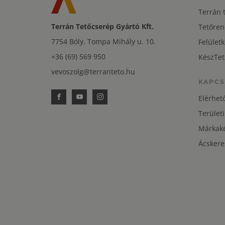
Terrán 
Terrán Tetőcserép Gyártó Kft.
Tetőren
7754 Bóly, Tompa Mihály u. 10.
Felületk
+36 (69) 569 950
KészTet
vevoszolg@terranteto.hu
KAPCS
Elérhet
Területi
Márkaké
Ácskere