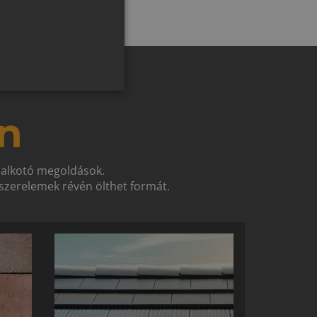
SLOVAK
GERMAN
ROMANIAN
SLOVENIAN
CROATIAN
n
SR
RO-HU
t alkotó megoldások.
ENGLISH
zerelemek révén ölthet formát.
ITALIAN