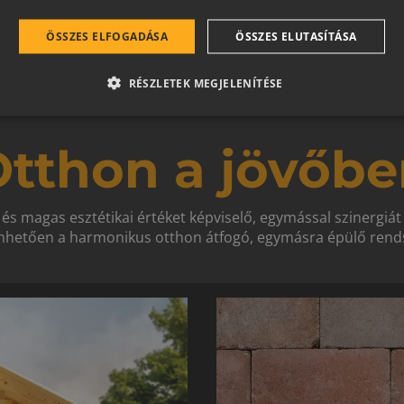
ÖSSZES ELFOGADÁSA
ÖSSZES ELUTASÍTÁSA
RÉSZLETEK MEGJELENÍTÉSE
tthon a jövőbe
 és magas esztétikai értéket képviselő, egymással szinergiá
hetően a harmonikus otthon átfogó, egymásra épülő rends