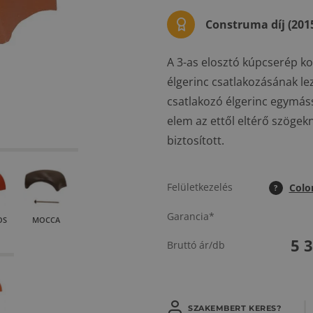
Construma díj (201
A 3-as elosztó kúpcserép kon
élgerinc csatlakozásának le
csatlakozó élgerinc egymáss
elem az ettől eltérő szögek
biztosított.
Felületkezelés
Colo
?
Garancia*
OS
MOCCA
5 
Bruttó ár/db
SZAKEMBERT KERES?