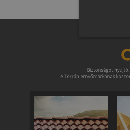
O
Biztonságot nyújtó,
A Terrán ernyőmárkának köszön