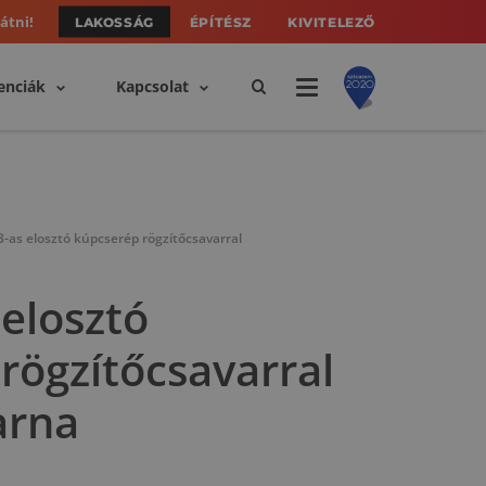
átni!
LAKOSSÁG
ÉPÍTÉSZ
KIVITELEZŐ
enciák
Kapcsolat
-as elosztó kúpcserép rögzítőcsavarral
 elosztó
rögzítőcsavarral
arna