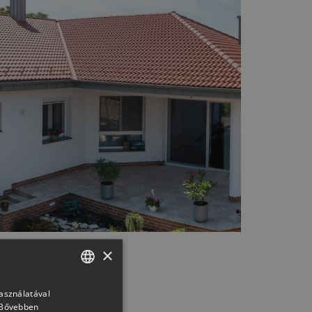
×
használatával
HUNGARIAN
Bővebben