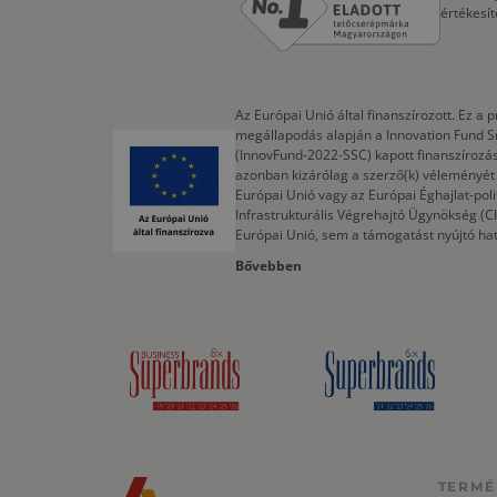
értékesí
Az Európai Unió által finanszírozott. Ez 
megállapodás alapján a Innovation Fund S
(InnovFund-2022-SSC) kapott finanszírozás
azonban kizárólag a szerző(k) véleményét t
Európai Unió vagy az Európai Éghajlat-poli
Infrastrukturális Végrehajtó Ügynökség (
Európai Unió, sem a támogatást nyújtó ha
Bővebben
TERMÉ