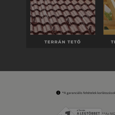
TERRÁN TETŐ
T
*A garanciális feltételek korlátozás
**Az NIQ