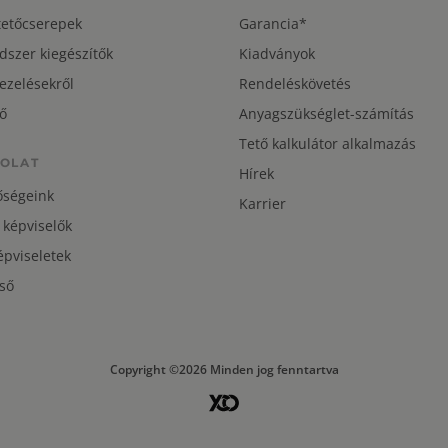
tetőcserepek
Garancia*
dszer kiegészítők
Kiadványok
ezelésekről
Rendeléskövetés
ő
Anyagszükséglet-számítás
Tető kalkulátor alkalmazás
OLAT
Hírek
őségeink
Karrier
 képviselők
pviseletek
ső
Copyright ©2026 Minden jog fenntartva