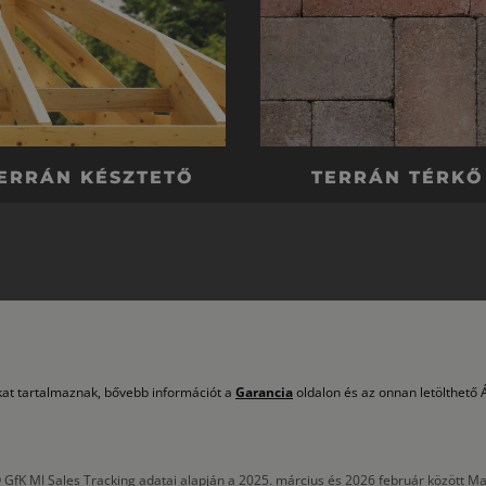
ERRÁN KÉSZTETŐ
TERRÁN TÉRKŐ
okat tartalmaznak, bővebb információt a
Garancia
oldalon és az onnan letölthető Á
 GfK MI Sales Tracking adatai alapján a 2025. március és 2026 február között