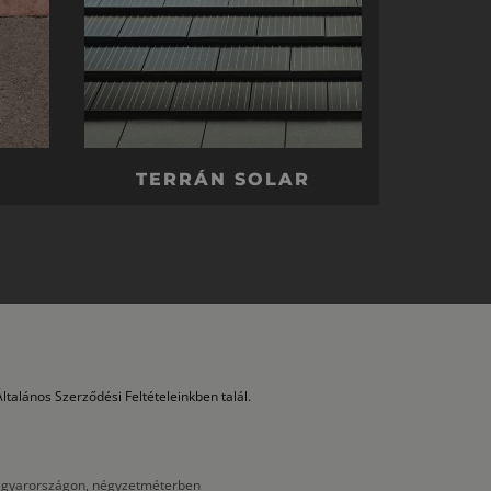
TERRÁN SOLAR
ltalános Szerződési Feltételeinkben talál.
 Magyarországon, négyzetméterben