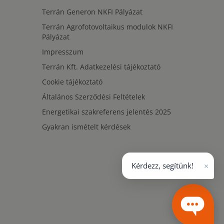
Terrán Generon NKFI Pályázat
Terrán Agrofotovoltaikus modulok NKFI
Pályázat
Impresszum
Terrán Kft. Adatkezelési tájékoztató
Cookie tájékoztató
Általános Szerződési Feltételek
Energetikai szakreferens jelentés 2025
Gyakran ismételt kérdések
×
Kérdezz, segítünk!