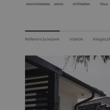
MOGYORÓBARNA
MOON
SÖTÉTBARNA
TÉGLA
Referencia képek
Videók
Kiegészí
Referencia
képek