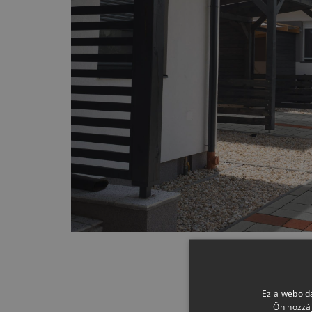
Ez a webolda
Ön hozzáj