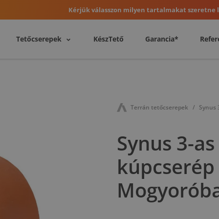
Kérjük válasszon milyen tartalmakat szeretne l
Tetőcserepek
KészTető
Garancia*
Refer
Terrán tetőcserepek
Synus 3
Synus 3-as
kúpcserép 
Mogyorób