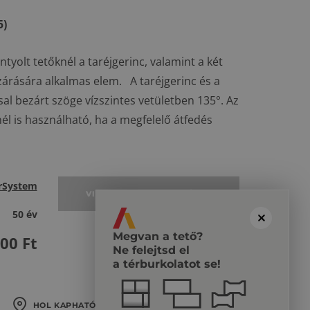
5)
tyolt tetőknél a taréjgerinc, valamint a két
zárására alkalmas elem. A taréjgerinc és a
al bezárt szöge vízszintes vetületben 135°. Az
nél is használható, ha a megfelelő átfedés
rSystem
VISSZA AZ ALAPCSERÉPRE
50 év
Megvan a tető?
300
Ft
Ne felejtsd el
a térburkolatot se!
HOL KAPHATÓ?