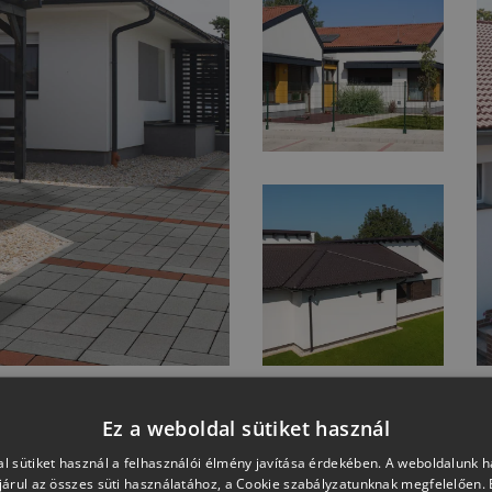
Ez a weboldal sütiket használ
TOVÁBBI REFERENCIA KÉPEK
l sütiket használ a felhasználói élmény javítása érdekében. A weboldalunk 
árul az összes süti használatához, a Cookie szabályzatunknak megfelelően.