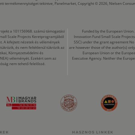
tett termékmennyiséget tekintve, Panelmarket, Copyright © 2026, Nielsen Consu
a projekt a 101156968. számú támogatási
Funded by the European Union. 
mall Scale Projects Keretprogramjából
Innovation Fund Small Scale Proje
t. A kifejtett nézetek és vélemények
SSC) under the grant agreement No
ükrözik, és nem feltétlenül tükrözik az
are however those of the author(s) only
tikai, Környezetvédelmi és
European Union or the Europea
CINEA) véleményét. Ezekért sem az
Executive Agency. Neither the Europe
tóság nem tehető felelőssé.
KEK
HASZNOS LINKEK