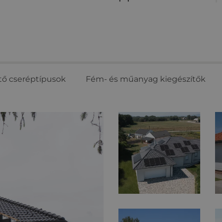
tő cseréptípusok
Fém- és műanyag kiegészítők