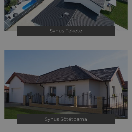
Synus
Fekete
Synus
Sötétbarna