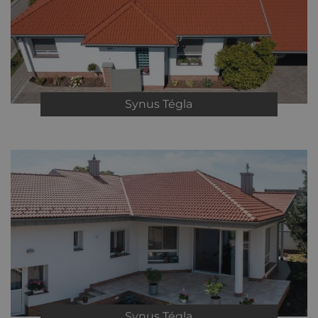
Synus
Tégla
Synus
Tégla