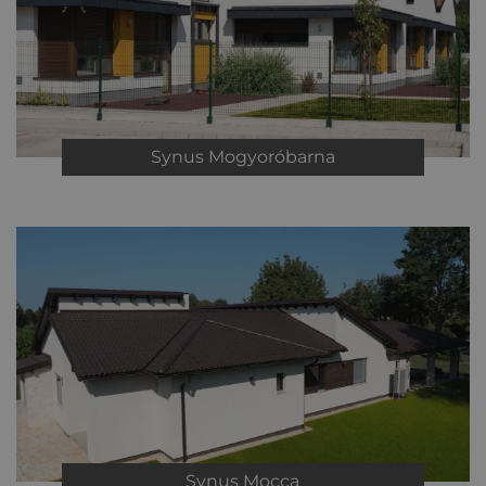
Synus
Mogyoróbarna
Synus
Mocca