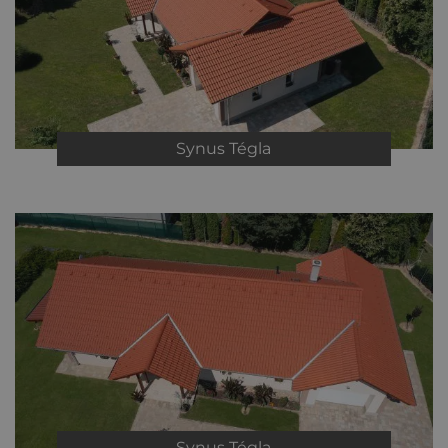
Synus
Tégla
Synus
Tégla