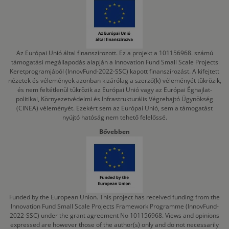
Az Európai Unió által finanszírozott. Ez a projekt a 101156968. számú
támogatási megállapodás alapján a Innovation Fund Small Scale Projects
Keretprogramjából (InnovFund-2022-SSC) kapott finanszírozást. A kifejtett
nézetek és vélemények azonban kizárólag a szerző(k) véleményét tükrözik,
és nem feltétlenül tükrözik az Európai Unió vagy az Európai Éghajlat-
politikai, Környezetvédelmi és Infrastrukturális Végrehajtó Ügynökség
(CINEA) véleményét. Ezekért sem az Európai Unió, sem a támogatást
nyújtó hatóság nem tehető felelőssé.
Bővebben
Funded by the European Union. This project has received funding from the
Innovation Fund Small Scale Projects Framework Programme (InnovFund-
2022-SSC) under the grant agreement No 101156968. Views and opinions
expressed are however those of the author(s) only and do not necessarily