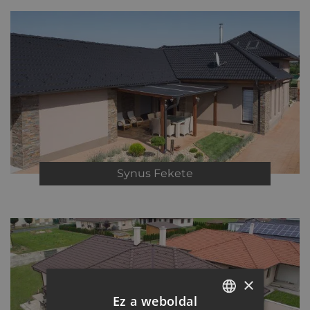
Synus
Fekete
×
Ez a weboldal