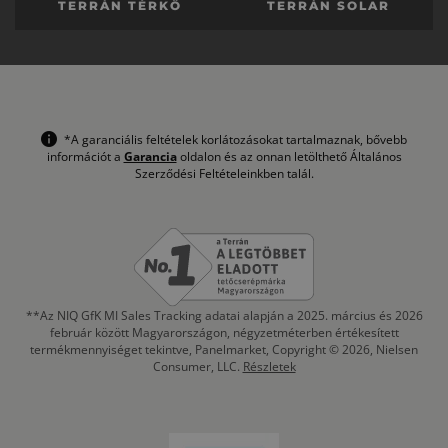
TERRÁN TÉRKŐ
TERRÁN SOLAR
*A garanciális feltételek korlátozásokat tartalmaznak, bővebb
információt a
Garancia
oldalon és az onnan letölthető Általános
Szerződési Feltételeinkben talál.
**Az NIQ GfK MI Sales Tracking adatai alapján a 2025. március és 2026
február között Magyarországon, négyzetméterben értékesített
termékmennyiséget tekintve, Panelmarket, Copyright © 2026, Nielsen
Consumer, LLC.
Részletek