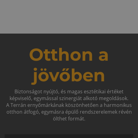
Otthon a
jövőben
Biztonságot nyújtó, és magas esztétikai értéket
képviselő, egymással szinergiát alkotó megoldások.
A Terrán ernyőmárkának köszönhetően a harmonikus
otthon átfogó, egymásra épülő rendszerelemek révén
ölthet formát.