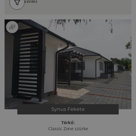
SZŰRÉS
Synus
Fekete
Térkő:
Classic Zone szürke