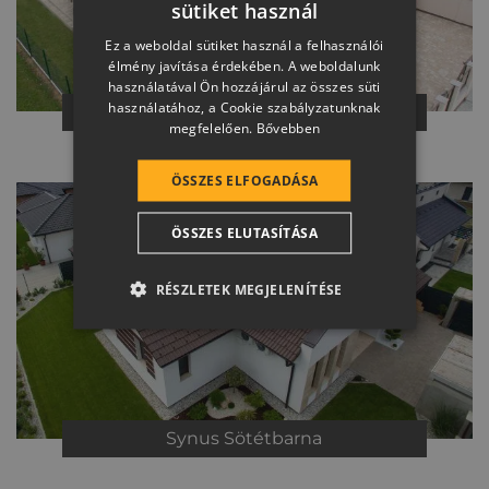
sütiket használ
HUNGARIAN
Ez a weboldal sütiket használ a felhasználói
SLOVAK
élmény javítása érdekében. A weboldalunk
használatával Ön hozzájárul az összes süti
GERMAN
használatához, a Cookie szabályzatunknak
Synus
Sötétbarna
megfelelően.
Bővebben
ROMANIAN
SLOVENIAN
ÖSSZES ELFOGADÁSA
CROATIAN
ÖSSZES ELUTASÍTÁSA
SR
RO-HU
RÉSZLETEK MEGJELENÍTÉSE
ENGLISH
ITALIAN
Synus
Sötétbarna