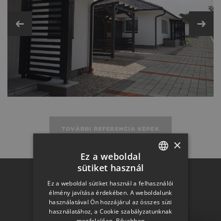
Fém- és műanyag kiegészítők
Műszaki adatok
TOVÁBBI REFERENCIA KÉPEK
×
Ez a weboldal
sütiket használ
HUNGARIAN
Otthon a
Ez a weboldal sütiket használ a felhasználói
SLOVAK
élmény javítása érdekében. A weboldalunk
használatával Ön hozzájárul az összes süti
GERMAN
használatához, a Cookie szabályzatunknak
megfelelően.
Bővebben