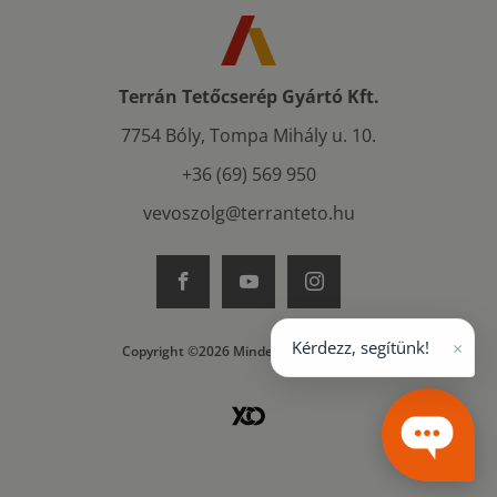
Terrán Tetőcserép Gyártó Kft.
7754 Bóly, Tompa Mihály u. 10.
+36 (69) 569 950
vevoszolg@terranteto.hu
×
Kérdezz, segítünk!
Copyright ©2026 Minden jog fenntartva