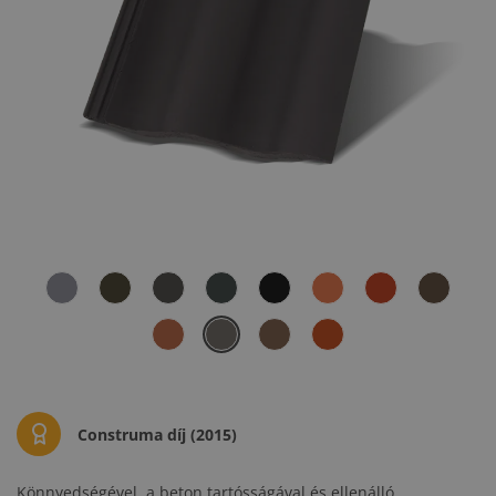
Construma díj (2015)
Könnyedségével, a beton tartósságával és ellenálló