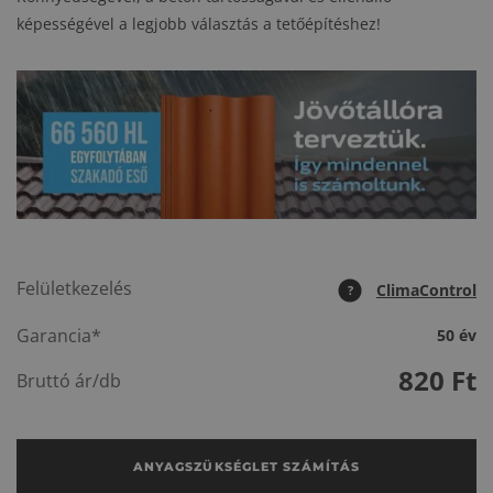
képességével a legjobb választás a tetőépítéshez!
Felületkezelés
ClimaControl
?
Garancia*
50 év
820
Ft
Bruttó ár/db
ANYAGSZÜKSÉGLET SZÁMÍTÁS