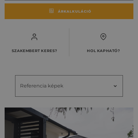
ÁRKALKULÁCIÓ
SZAKEMBERT KERES?
HOL KAPHATÓ?
Referencia képek
Referencia
Videók
képek
Kiegészítő cseréptípusok