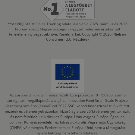
**Az NIQ GfK MI Sales Tracking adatai alapján a 2025. március és 2026
február között Magyarországon, négyzetméterben értékesített
termékmennyiséget tekintve, Panelmarket, Copyright © 2026, Nielsen
Consumer, LLC.
Részletek
Az Európai Unió által finanszírozott. Ez a projekt a 101156968. számú
támogatási megállapodás alapján a Innovation Fund Small Scale Projects
Keretprogramjából (InnovFund-2022-SSC) kapott finanszírozást. A kifejtett
nézetek és vélemények azonban kizárólag a szerző(k) véleményét tükrözik,
és nem feltétlenül tükrözik az Európai Unió vagy az Európai Éghajlat-
politikai, Környezetvédelmi és Infrastrukturális Végrehajtó Ügynökség
(CINEA) véleményét. Ezekért sem az Európai Unió, sem a támogatást
nyújtó hatóság nem tehető felelőssé.