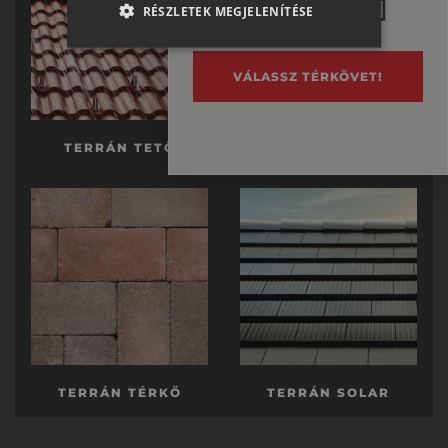
RO-HU
RÉSZLETEK MEGJELENÍTÉSE
ENGLISH
ITALIAN
VÁLASSZ TÉRKÖVET!
TERRÁN TETŐ
TERRÁN KÉSZTETŐ
TERRÁN TÉRKŐ
TERRÁN SOLAR