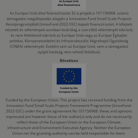
Az Európai Unió által finanszírozott. Ez a projekt a 101156968. számú
támogatási megállapodás alapján a Innovation Fund Small Scale Projects
Keretprogramjából (InnovFund-2022-SSC) kapott finanszírozást. A kifejtett
nézetek és vélemények azonban kizárólag a szerző(k) véleményét tükrözik,
és nem feltétlenül tükrözik az Európai Unió vagy az Európai Éghajlat-
politikai, Környezetvédelmi és Infrastrukturális Végrehajtó Ügynökség
(CINEA) véleményét. Ezekért sem az Európai Unió, sem a támogatást
nyújtó hatóság nem tehető felelőssé.
Bővebben
Funded by the European Union. This project has received funding from the
Innovation Fund Small Scale Projects Framework Programme (InnovFund-
2022-SSC) under the grant agreement No 101156968. Views and opinions
expressed are however those of the author(s) only and do not necessarily
reflect those of the European Union or the European Climate,
Infrastructure and Environment Executive Agency. Neither the European
Union nor the granting authority can be held responsible for them.