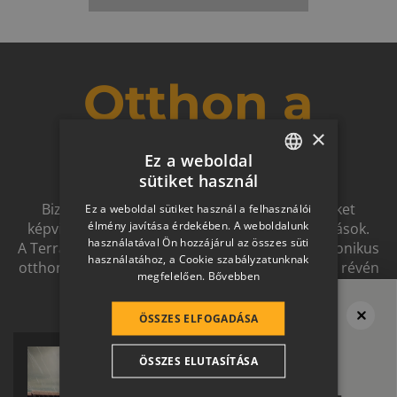
Otthon a
×
jövőben
Ez a weboldal
sütiket használ
HUNGARIAN
Biztonságot nyújtó, és magas esztétikai értéket
Ez a weboldal sütiket használ a felhasználói
SLOVAK
élmény javítása érdekében. A weboldalunk
képviselő, egymással szinergiát alkotó megoldások.
használatával Ön hozzájárul az összes süti
A Terrán ernyőmárkának köszönhetően a harmonikus
GERMAN
használatához, a Cookie szabályzatunknak
otthon átfogó, egymásra épülő rendszerelemek révén
megfelelően.
Bővebben
ROMANIAN
ölthet formát.
SLOVENIAN
ÖSSZES ELFOGADÁSA
Megvan a tető?
CROATIAN
Ne felejtsd el
ÖSSZES ELUTASÍTÁSA
SR
a térburkolatot se!