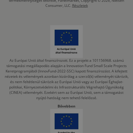
termékmennyiséget tekintve, Panelmarket, Copyright © 2026, Nielsen
Consumer, LLC.
Részletek
Az Európai Unió által finanszírozott. Ez a projekt a 101156968. számú
támogatási megállapodás alapján a Innovation Fund Small Scale Projects
Keretprogramjából (InnovFund-2022-SSC) kapott finanszírozást. A kifejtett
nézetek és vélemények azonban kizárólag a szerző(k) véleményét tükrözik,
és nem feltétlenül tükrözik az Európai Unió vagy az Európai Éghajlat-
politikai, Környezetvédelmi és Infrastrukturális Végrehajtó Ügynökség
(CINEA) véleményét. Ezekért sem az Európai Unió, sem a támogatást
nyújtó hatóság nem tehető felelőssé.
Bővebben