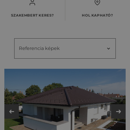
SZAKEMBERT KERES?
HOL KAPHATÓ?
Referencia képek
Referencia
Videók
képek
Kiegészítő cseréptípusok
Fém- és műanyag kiegészítők
Műszaki adatok