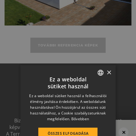
TOVÁBBI REFERENCIA KÉPEK
×
Otthon a
Ez a weboldal
sütiket használ
HUNGARIAN
Ez a weboldal sütiket használ a felhasználói
jövőben
SLOVAK
élmény javítása érdekében. A weboldalunk
használatával Ön hozzájárul az összes süti
GERMAN
használatához, a Cookie szabályzatunknak
megfelelően.
Bővebben
ROMANIAN
Biztonságot nyújtó, és magas esztétikai értéket
képviselő, egymással szinergiát alkotó megoldások.
SLOVENIAN
A Terrán ernyőmárkának köszönhetően a harmonikus
ÖSSZES ELFOGADÁSA