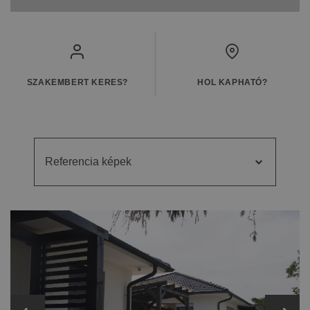
SZAKEMBERT KERES?
HOL KAPHATÓ?
Referencia képek
Referencia
Videók
képek
Kiegészítő cseréptípusok
Fém- és műanyag kiegészítők