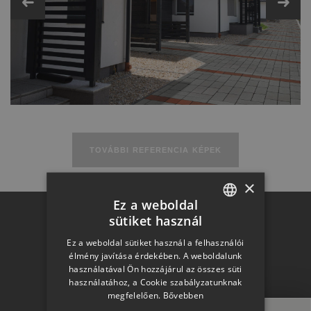
Műszaki adatok
TOVÁBBI REFERENCIA KÉPEK
×
Ez a weboldal
sütiket használ
Otthon a
HUNGARIAN
Ez a weboldal sütiket használ a felhasználói
SLOVAK
élmény javítása érdekében. A weboldalunk
használatával Ön hozzájárul az összes süti
jövőben
GERMAN
használatához, a Cookie szabályzatunknak
megfelelően.
Bővebben
ROMANIAN