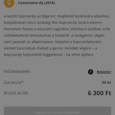
Construma díj (2015)
A kezdő kúpcserép az élgerinc megfelelő lezárására alkalmas,
beépítésével nincs szükség fém kúpcserép lezáró elemre.
Kiemelten fontos a viharálló rögzítése, ellenkező esetben erős
széllökéseknél elmozdulhat a helyéről. A taréjgerinc végén
nem javasolt az alkalmazása. Helyette a kúpcseréplezáró
elemet használjuk, melyet a gerinc mindkét végére – a
kúpcserép helyzetétől függetlenül – be lehet építeni.
Felületkezelés
Resistor
?
Garancia*
50 év
6 300
Ft
Bruttó ár/db
VISSZA AZ ALAPCSERÉPRE