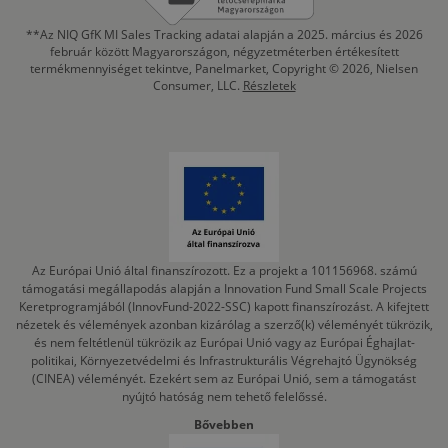
**Az NIQ GfK MI Sales Tracking adatai alapján a 2025. március és 2026
február között Magyarországon, négyzetméterben értékesített
termékmennyiséget tekintve, Panelmarket, Copyright © 2026, Nielsen
Consumer, LLC.
Részletek
Az Európai Unió által finanszírozott. Ez a projekt a 101156968. számú
támogatási megállapodás alapján a Innovation Fund Small Scale Projects
Keretprogramjából (InnovFund-2022-SSC) kapott finanszírozást. A kifejtett
nézetek és vélemények azonban kizárólag a szerző(k) véleményét tükrözik,
és nem feltétlenül tükrözik az Európai Unió vagy az Európai Éghajlat-
politikai, Környezetvédelmi és Infrastrukturális Végrehajtó Ügynökség
(CINEA) véleményét. Ezekért sem az Európai Unió, sem a támogatást
nyújtó hatóság nem tehető felelőssé.
Bővebben