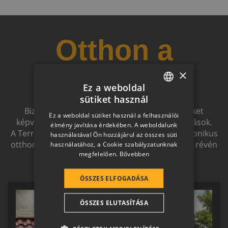
Otthon a
×
jövőben
Ez a weboldal
sütiket használ
HUNGARIAN
Biztonságot nyújtó, és magas esztétikai értéket
Ez a weboldal sütiket használ a felhasználói
SLOVAK
képviselő, egymással szinergiát alkotó megoldások.
élmény javítása érdekében. A weboldalunk
A Terrán ernyőmárkának köszönhetően a harmonikus
használatával Ön hozzájárul az összes süti
GERMAN
otthon átfogó, egymásra épülő rendszerelemek révén
használatához, a Cookie szabályzatunknak
megfelelően.
Bővebben
ölthet formát.
ROMANIAN
SLOVENIAN
ÖSSZES ELFOGADÁSA
CROATIAN
ÖSSZES ELUTASÍTÁSA
SR
RO-HU