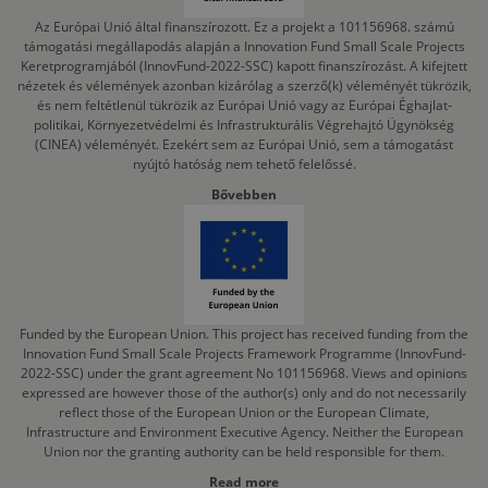
Az Európai Unió által finanszírozott. Ez a projekt a 101156968. számú
támogatási megállapodás alapján a Innovation Fund Small Scale Projects
Keretprogramjából (InnovFund-2022-SSC) kapott finanszírozást. A kifejtett
nézetek és vélemények azonban kizárólag a szerző(k) véleményét tükrözik,
és nem feltétlenül tükrözik az Európai Unió vagy az Európai Éghajlat-
politikai, Környezetvédelmi és Infrastrukturális Végrehajtó Ügynökség
(CINEA) véleményét. Ezekért sem az Európai Unió, sem a támogatást
nyújtó hatóság nem tehető felelőssé.
Bővebben
Funded by the European Union. This project has received funding from the
Innovation Fund Small Scale Projects Framework Programme (InnovFund-
2022-SSC) under the grant agreement No 101156968. Views and opinions
expressed are however those of the author(s) only and do not necessarily
reflect those of the European Union or the European Climate,
Infrastructure and Environment Executive Agency. Neither the European
Union nor the granting authority can be held responsible for them.
Read more