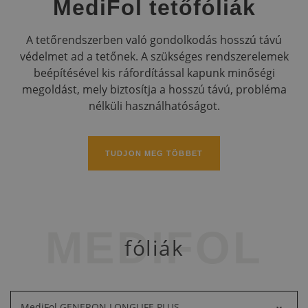
MediFol tetőfóliák
A tetőrendszerben való gondolkodás hosszú távú
védelmet ad a tetőnek. A szükséges rendszerelemek
beépítésével kis ráfordítással kapunk minőségi
megoldást, mely biztosítja a hosszú távú, probléma
nélküli használhatóságot.
TUDJON MEG TÖBBET
MEDIFOL
fóliák
MediFol GENERON LONGLIFE PLUS