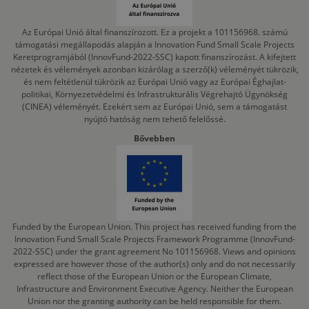
Az Európai Unió által finanszírozott. Ez a projekt a 101156968. számú
támogatási megállapodás alapján a Innovation Fund Small Scale Projects
Keretprogramjából (InnovFund-2022-SSC) kapott finanszírozást. A kifejtett
nézetek és vélemények azonban kizárólag a szerző(k) véleményét tükrözik,
és nem feltétlenül tükrözik az Európai Unió vagy az Európai Éghajlat-
politikai, Környezetvédelmi és Infrastrukturális Végrehajtó Ügynökség
(CINEA) véleményét. Ezekért sem az Európai Unió, sem a támogatást
nyújtó hatóság nem tehető felelőssé.
Bővebben
Funded by the European Union. This project has received funding from the
Innovation Fund Small Scale Projects Framework Programme (InnovFund-
2022-SSC) under the grant agreement No 101156968. Views and opinions
expressed are however those of the author(s) only and do not necessarily
reflect those of the European Union or the European Climate,
Infrastructure and Environment Executive Agency. Neither the European
Union nor the granting authority can be held responsible for them.