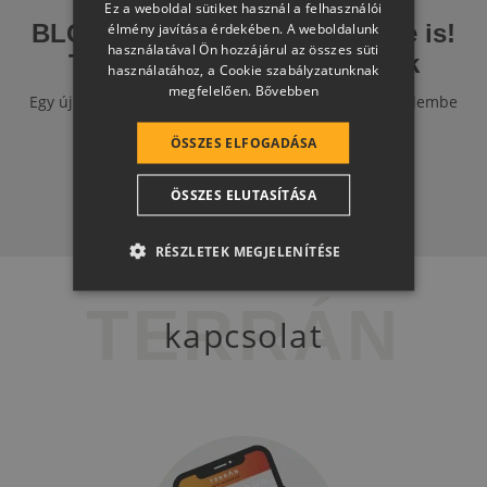
Ez a weboldal sütiket használ a felhasználói
SLOVAK
BLOG: Figyeljünk a részletekre is!
élmény javítása érdekében. A weboldalunk
használatával Ön hozzájárul az összes süti
GERMAN
Tetőfóliák és alátéthéjazatok
használatához, a Cookie szabályzatunknak
megfelelően.
Bővebben
ROMANIAN
Egy új ház építése során sok olyan tényezőt kell figyelembe
venni, ami a felszín alatt lapul.
SLOVENIAN
ÖSSZES ELFOGADÁSA
CROATIAN
ÖSSZES ELUTASÍTÁSA
SR
RO-HU
RÉSZLETEK MEGJELENÍTÉSE
ENGLISH
TERRÁN
ITALIAN
kapcsolat