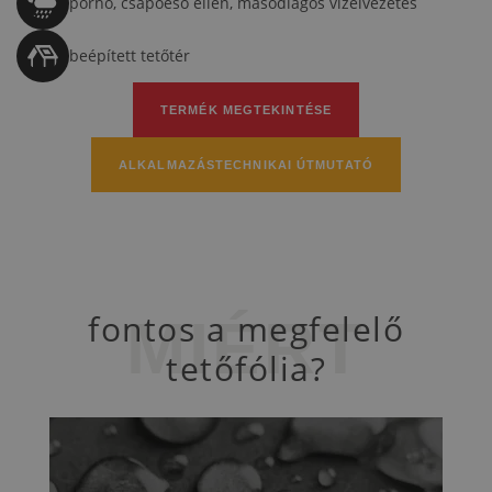
porhó, csapóeső ellen, másodlagos vízelvezetés
alkalmazási útmutatóban)
beépített tetőtér
TERMÉK MEGTEKINTÉSE
ALKALMAZÁSTECHNIKAI ÚTMUTATÓ
fontos a megfelelő
MIÉRT
tetőfólia?