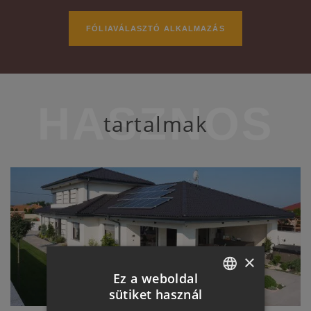
FÓLIAVÁLASZTÓ ALKALMAZÁS
HASZNOS
tartalmak
×
Ez a weboldal
sütiket használ
HUNGARIAN