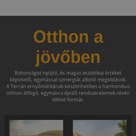
Otthon a
jövőben
Biztonságot nyújtó, és magas esztétikai értéket
képviselő, egymással szinergiát alkotó megoldások.
A Terrán ernyőmárkának köszönhetően a harmonikus
otthon átfogó, egymásra épülő rendszerelemek révén
ölthet formát.