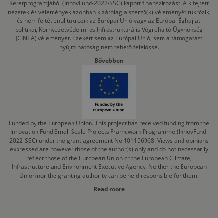
Keretprogramjából (InnovFund-2022-SSC) kapott finanszírozást. A kifejtett
nézetek és vélemények azonban kizárólag a szerző(k) véleményét tükrözik,
és nem feltétlenül tükrözik az Európai Unió vagy az Európai Éghajlat-
politikai, Környezetvédelmi és Infrastrukturális Végrehajtó Ügynökség
(CINEA) véleményét. Ezekért sem az Európai Unió, sem a támogatást
nyújtó hatóság nem tehető felelőssé.
Bővebben
Funded by the European Union. This project has received funding from the
Innovation Fund Small Scale Projects Framework Programme (InnovFund-
2022-SSC) under the grant agreement No 101156968. Views and opinions
expressed are however those of the author(s) only and do not necessarily
reflect those of the European Union or the European Climate,
Infrastructure and Environment Executive Agency. Neither the European
Union nor the granting authority can be held responsible for them.
Read more