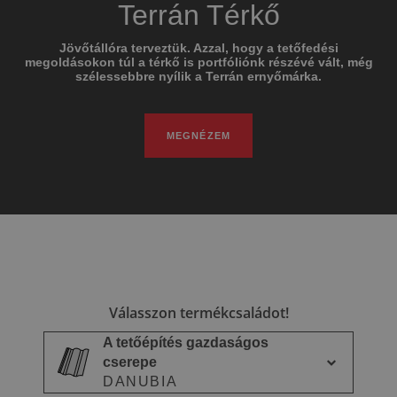
Magyarország kedvenc
Terrán TetőKalkulátor
Terrán KészTető
Terrán Térkő
tetőcserepe
Van egy kész tetőnk a te otthonod számára is! Tetőszerkezet,
Díjmentes, személyre szabott, nagyságrendi anyagár-ajánlat,
Jövőtállóra terveztük. Azzal, hogy a tetőfedési
kerti kiülő vagy más egyedi elgondolás? Robottechnológiás
megoldásokon túl a térkő is portfóliónk részévé vált, még
csupán néhány kattintással a Terrán TetőKalkulátorban.
szélessebbre nyílik a Terrán ernyőmárka.
gyártásunkkal lehetséges!
Az értékesítési adatok alapján Magyarország kedvenc
tetőcserép márkája a Terrán.
KALKULÁLOK
MEGNÉZEM
MEGNÉZEM
MEGNÉZEM
Válasszon termékcsaládot!
A tetőépítés gazdaságos
cserepe
DANUBIA