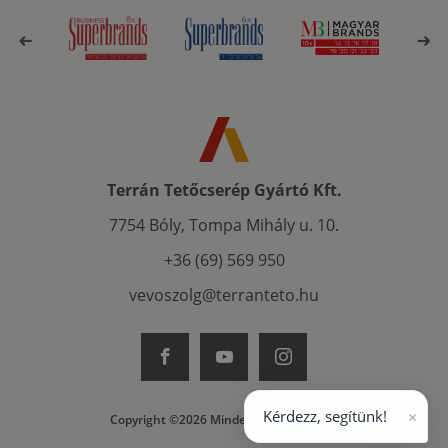
Terrán Tetőcserép Gyártó Kft.
7754 Bóly, Tompa Mihály u. 10.
+36 (69) 569 950
vevoszolg@terranteto.hu
×
Kérdezz, segítünk!
Copyright ©2026 Minden jog fenntartva