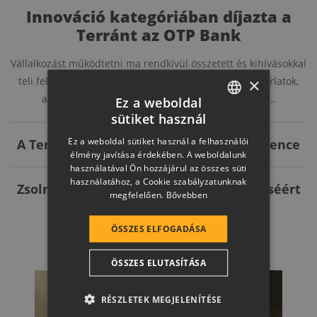
Innováció kategóriában díjazta a
Terránt az OTP Bank
Vállalkozást működtetni ma rendkívül összetett és kihívásokkal
×
teli feladat, azonban vannak olyan példák és jó gyakorlatok,
amelyek megmutatják, hogy a változó piaci körn...
Ez a weboldal
sütiket használ
HUNGARIAN
Ez a weboldal sütiket használ a felhasználói
A Terrán tetőcserép Magyarország kedvence
SLOVAK
élmény javítása érdekében. A weboldalunk
használatával Ön hozzájárul az összes süti
GERMAN
használatához, a Cookie szabályzatunknak
Zsolnay-díj Baranya gazdasági fejlesztéséért
megfelelően.
Bővebben
ROMANIAN
SLOVENIAN
TOVÁBBI HÍREINK
ÖSSZES ELFOGADÁSA
CROATIAN
ÖSSZES ELUTASÍTÁSA
SR
RO-HU
RÉSZLETEK MEGJELENÍTÉSE
ENGLISH