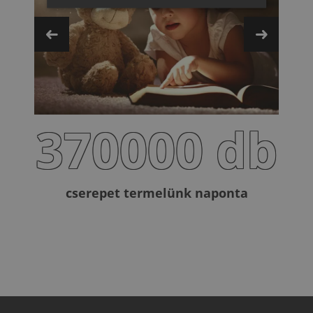
ITALIAN
370000 db
cserepet termelünk naponta
n