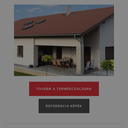
Könnyű és erős
SYNUS
Modern vonalú
ZENIT MAX
Nosztalgikus hódfarkú
RUNDO
Mediterrán hangulatú
COPPO
TOVÁBB A TERMÉKCSALÁDRA
REFERENCIA KÉPEK