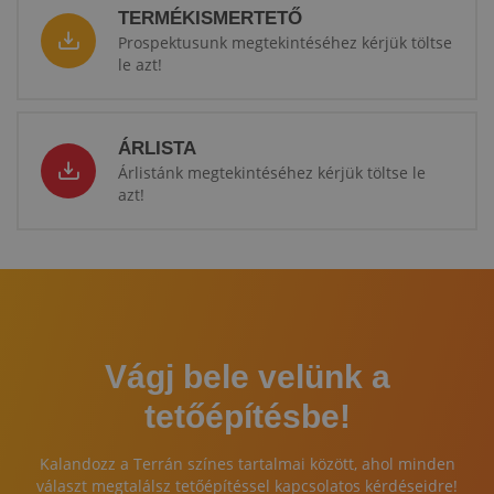
TERMÉKISMERTETŐ
Prospektusunk megtekintéséhez kérjük töltse
le azt!
ÁRLISTA
Árlistánk megtekintéséhez kérjük töltse le
azt!
Vágj bele velünk a
tetőépítésbe!
Kalandozz a Terrán színes tartalmai között, ahol minden
választ megtalálsz tetőépítéssel kapcsolatos kérdéseidre!