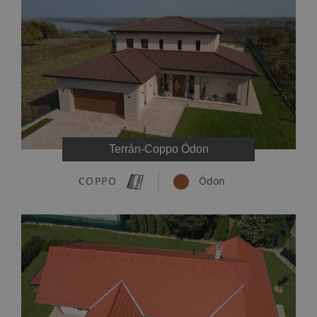
Terrán-Coppo Ódon
COPPO
Ódon