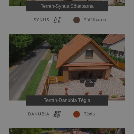
Terrán-Synus Sötétbarna
SYNUS
Sötétbarna
Terrán-Danubia Tégla
DANUBIA
Tégla