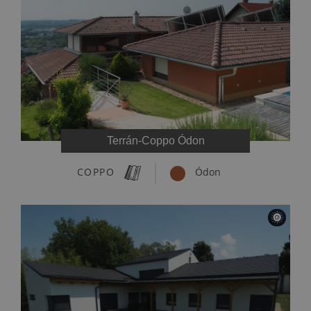
Terrán-Coppo Ódon
COPPO
Ódon