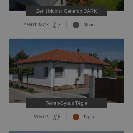
Zenit Moon+ Generon DARK
ZENIT MAX
Moon
Terrán-Synus Tégla
SYNUS
Tégla