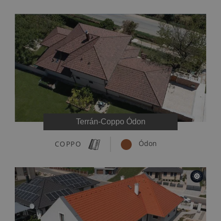
Terrán-Coppo Ódon
COPPO
Ódon