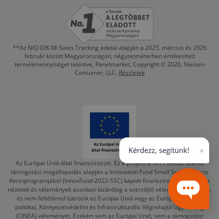
**Az NIQ GfK MI Sales Tracking adatai alapján a 2025. március és 2026
február között Magyarországon, négyzetméterben értékesített
termékmennyiséget tekintve, Panelmarket, Copyright © 2026, Nielsen
Consumer, LLC.
Részletek
×
Kérdezz, segítünk!
Az Európai Unió által finanszírozott. Ez a projekt a 101156968. számú
támogatási megállapodás alapján a Innovation Fund Small Scale Projects
Keretprogramjából (InnovFund-2022-SSC) kapott finanszírozást. A kifejtett
nézetek és vélemények azonban kizárólag a szerző(k) véleményét tükrözik,
és nem feltétlenül tükrözik az Európai Unió vagy az Európai Éghajlat-
politikai, Környezetvédelmi és Infrastrukturális Végrehajtó Ügynökség
(CINEA) véleményét. Ezekért sem az Európai Unió, sem a támogatást