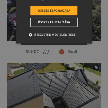
SLOVENIAN
ÖSSZES ELFOGADÁSA
CROATIAN
ÖSSZES ELUTASÍTÁSA
SR
RO-HU
RÉSZLETEK MEGJELENÍTÉSE
Terrán-Rundo Korall
ENGLISH
ITALIAN
RUNDO
Korall