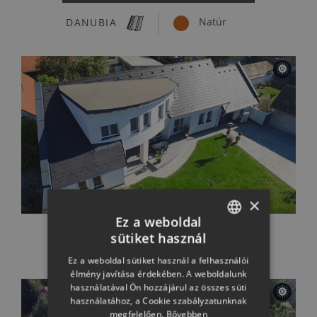
DANUBIA
Natúr
×
Terrán-Zenit Carbon
Ez a weboldal
sütiket használ
ZENIT MAX
HUNGARIAN
Carbon
Ez a weboldal sütiket használ a felhasználói
SLOVAK
élmény javítása érdekében. A weboldalunk
használatával Ön hozzájárul az összes süti
GERMAN
használatához, a Cookie szabályzatunknak
megfelelően.
Bővebben
ROMANIAN