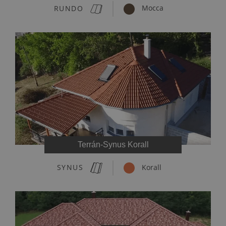
RUNDO
Mocca
Terrán-Synus Korall
SYNUS
Korall