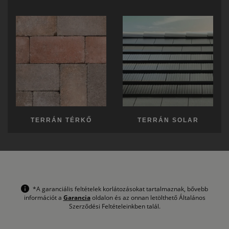
TERRÁN TÉRKŐ
TERRÁN SOLAR
*A garanciális feltételek korlátozásokat tartalmaznak, bővebb
információt a
Garancia
oldalon és az onnan letölthető Általános
Szerződési Feltételeinkben talál.