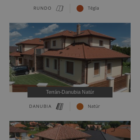
RUNDO
Tégla
Terrán-Danubia Natúr
DANUBIA
Natúr