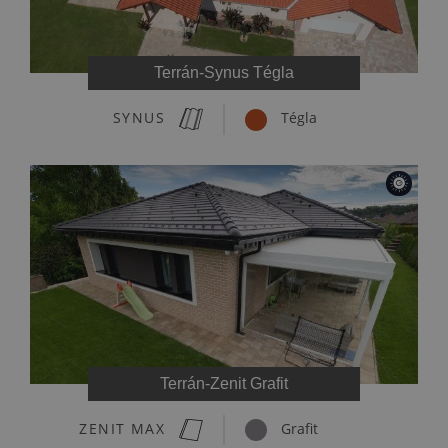
Terrán-Synus Tégla
SYNUS
Tégla
Terrán-Zenit Grafit
ZENIT MAX
Grafit