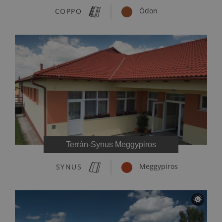
COPPO
Ódon
Terrán-Synus Meggypiros
SYNUS
Meggypiros