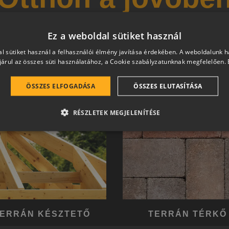
 és magas esztétikai értéket képviselő, egymással szinergiá
Ez a weboldal sütiket használ
hetően a harmonikus otthon átfogó, egymásra épülő rends
l sütiket használ a felhasználói élmény javítása érdekében. A weboldalunk 
árul az összes süti használatához, a Cookie szabályzatunknak megfelelően.
ÖSSZES ELFOGADÁSA
ÖSSZES ELUTASÍTÁSA
RÉSZLETEK MEGJELENÍTÉSE
ERRÁN KÉSZTETŐ
TERRÁN TÉRKŐ