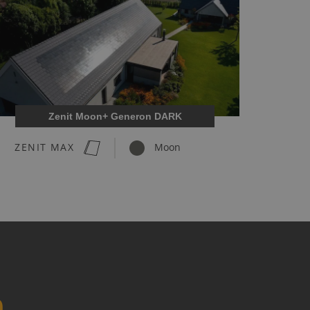
Zenit Moon+ Generon DARK
ZENIT MAX
Moon
n