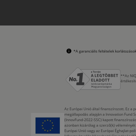
*A garanciális feltételek korlátozás
**Az NIQ
értékesí
Az Európai Unió által finanszírozott. Ez 
megállapodás alapján a Innovation Fund S
(InnovFund-2022-SSC) kapott finanszírozás
azonban kizárólag a szerző(k) véleményét t
Európai Unió vagy az Európai Éghajlat-poli