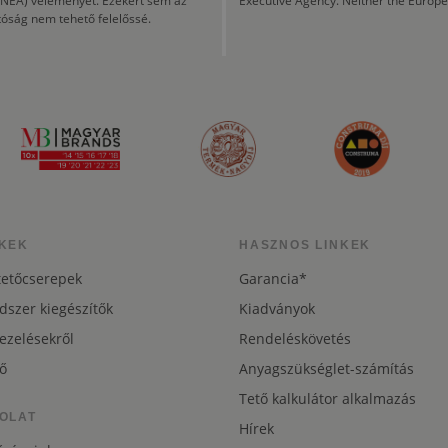
CINEA) véleményét. Ezekért sem az
Executive Agency. Neither the Europe
tóság nem tehető felelőssé.
KEK
HASZNOS LINKEK
tetőcserepek
Garancia*
dszer kiegészítők
Kiadványok
ezelésekről
Rendeléskövetés
ő
Anyagszükséglet-számítás
Tető kalkulátor alkalmazás
OLAT
Hírek