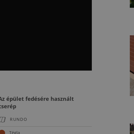
Az épület fedésére használt
cserép
RUNDO
Tégla