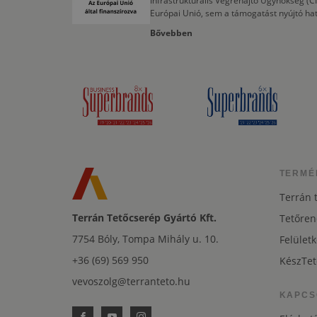
Infrastrukturális Végrehajtó Ügynökség (
Európai Unió, sem a támogatást nyújtó ha
Bővebben
TERMÉ
Terrán 
Terrán Tetőcserép Gyártó Kft.
Tetőren
7754 Bóly, Tompa Mihály u. 10.
Felületk
+36 (69) 569 950
KészTet
vevoszolg@terranteto.hu
KAPCS