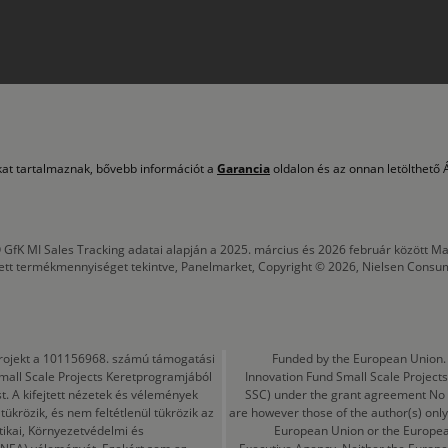
okat tartalmaznak, bővebb információt a
Garancia
oldalon és az onnan letölthető Á
 GfK MI Sales Tracking adatai alapján a 2025. március és 2026 február között
tett termékmennyiséget tekintve, Panelmarket, Copyright © 2026, Nielsen Consu
a projekt a 101156968. számú támogatási
Funded by the European Union. 
mall Scale Projects Keretprogramjából
Innovation Fund Small Scale Proje
t. A kifejtett nézetek és vélemények
SSC) under the grant agreement No
ükrözik, és nem feltétlenül tükrözik az
are however those of the author(s) only
tikai, Környezetvédelmi és
European Union or the Europea