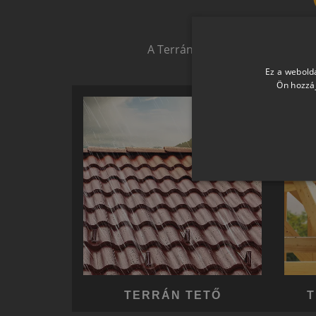
Biztonságot nyújtó,
A Terrán ernyőmárkának köszön
Ez a webolda
Ön hozzáj
TERRÁN TETŐ
T