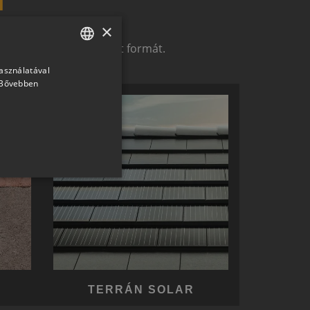
×
t alkotó megoldások.
zerelemek révén ölthet formát.
használatával
HUNGARIAN
Bővebben
SLOVAK
GERMAN
ROMANIAN
SLOVENIAN
CROATIAN
SR
RO-HU
ENGLISH
ITALIAN
TERRÁN SOLAR