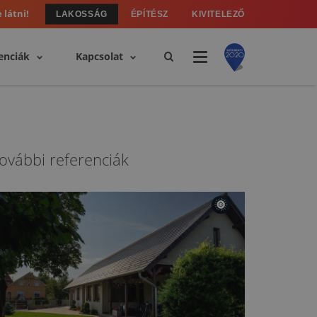
 látni!
LAKOSSÁG
ÉPÍTÉSZ
KIVITELEZŐ
enciák
Kapcsolat
ovábbi referenciák