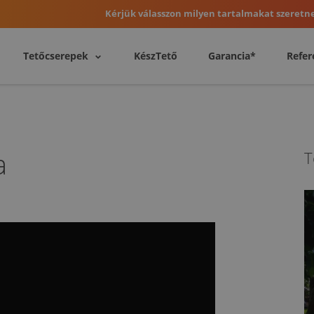
Kérjük válasszon milyen tartalmakat szeretne
Tetőcserepek
KészTető
Garancia*
Refer
a
T