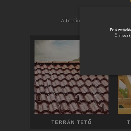
Biztonságot nyújtó,
A Terrán ernyőmárkának köszön
Ez a webolda
Ön hozzáj
TERRÁN TETŐ
T