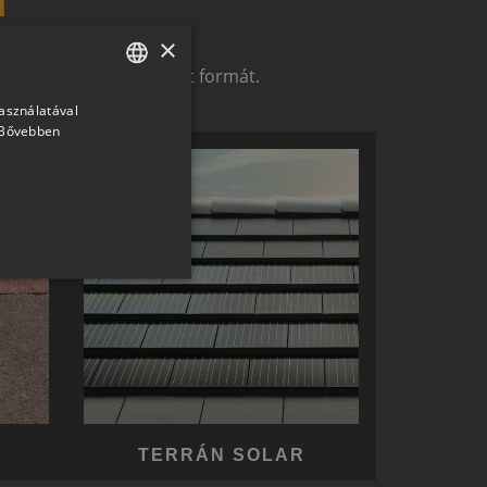
×
t alkotó megoldások.
zerelemek révén ölthet formát.
használatával
HUNGARIAN
Bővebben
SLOVAK
GERMAN
ROMANIAN
SLOVENIAN
CROATIAN
SR
RO-HU
ENGLISH
ITALIAN
TERRÁN SOLAR