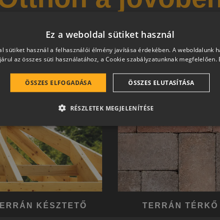
 és magas esztétikai értéket képviselő, egymással szinergiá
Ez a weboldal sütiket használ
hetően a harmonikus otthon átfogó, egymásra épülő rends
l sütiket használ a felhasználói élmény javítása érdekében. A weboldalunk 
árul az összes süti használatához, a Cookie szabályzatunknak megfelelően.
ÖSSZES ELFOGADÁSA
ÖSSZES ELUTASÍTÁSA
RÉSZLETEK MEGJELENÍTÉSE
ERRÁN KÉSZTETŐ
TERRÁN TÉRKŐ