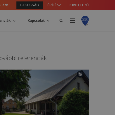
 látni!
LAKOSSÁG
ÉPÍTÉSZ
KIVITELEZŐ
enciák
Kapcsolat
ovábbi referenciák