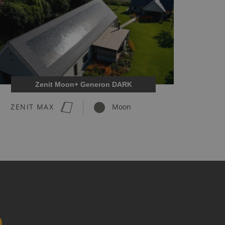
Zenit Moon+ Generon DARK
ZENIT MAX
Moon
n