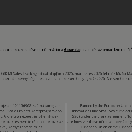
okat tartalmaznak, bővebb információt a
Garancia
oldalon és az onnan letölthető Á
 GfK MI Sales Tracking adatai alapján a 2025. március és 2026 február között
tett termékmennyiséget tekintve, Panelmarket, Copyright © 2026, Nielsen Consu
a projekt a 101156968. számú támogatási
Funded by the European Union. 
mall Scale Projects Keretprogramjából
Innovation Fund Small Scale Proje
t. A kifejtett nézetek és vélemények
SSC) under the grant agreement No
ükrözik, és nem feltétlenül tükrözik az
are however those of the author(s) only
tikai, Környezetvédelmi és
European Union or the Europea