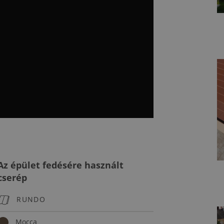
Az épület fedésére használt
cserép
RUNDO
Mocca