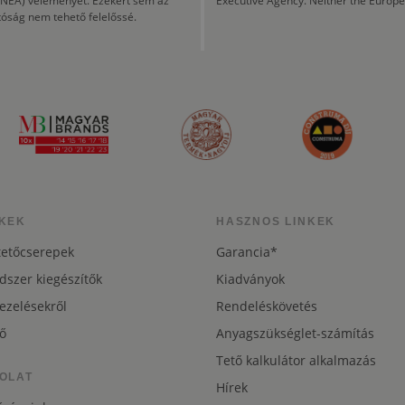
CINEA) véleményét. Ezekért sem az
Executive Agency. Neither the Europe
tóság nem tehető felelőssé.
KEK
HASZNOS LINKEK
tetőcserepek
Garancia*
dszer kiegészítők
Kiadványok
ezelésekről
Rendeléskövetés
ő
Anyagszükséglet-számítás
Tető kalkulátor alkalmazás
OLAT
Hírek