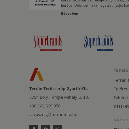
Infrastrukturális Végrehajtó Ügynökség (
Európai Unió, sem a támogatást nyújtó ha
Bővebben
TERMÉ
Terrán 
Terrán Tetőcserép Gyártó Kft.
Tetőren
7754 Bóly, Tompa Mihály u. 10.
Felületk
+36 (69) 569 950
KészTet
vevoszolg@terranteto.hu
KAPCS