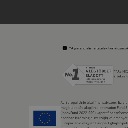
*A garanciális feltételek korlátozás
**Az NIQ
értékesí
Az Európai Unió által finanszírozott. Ez 
megállapodás alapján a Innovation Fund S
(InnovFund-2022-SSC) kapott finanszírozás
azonban kizárólag a szerző(k) véleményét t
Európai Unió vagy az Európai Éghajlat-poli