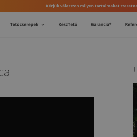
Kérjük válasszon milyen tartalmakat szeretne
Tetőcserepek
KészTető
Garancia*
Refer
ca
T