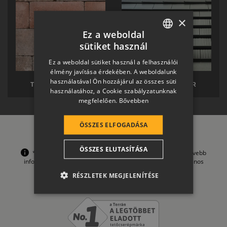
×
Ez a weboldal
sütiket használ
HUNGARIAN
Ez a weboldal sütiket használ a felhasználói
SLOVAK
élmény javítása érdekében. A weboldalunk
használatával Ön hozzájárul az összes süti
GERMAN
TERRÁN TÉRKŐ
TERRÁN SOLAR
használatához, a Cookie szabályzatunknak
megfelelően.
Bővebben
ROMANIAN
SLOVENIAN
ÖSSZES ELFOGADÁSA
CROATIAN
ÖSSZES ELUTASÍTÁSA
*A garanciális feltételek korlátozásokat tartalmaznak, bővebb
SR
információt a
Garancia
oldalon és az onnan letölthető Általános
Szerződési Feltételeinkben talál.
RO-HU
RÉSZLETEK MEGJELENÍTÉSE
ENGLISH
ITALIAN