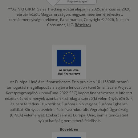
**Az NIQ GfK MI Sales Tracking adatai alapján a 2025. március és 2026
február között Magyarországon, négyzetméterben értékesített
termékmennyiséget tekintve, Panelmarket, Copyright © 2026, Nielsen
Consumer, LLC.
Részletek
Az Európai Unió által finanszírozott. Ez a projekt a 101156968. számú
támogatási megállapodás alapján a Innovation Fund Small Scale Projects
Keretprogramjából (InnovFund-2022-SSC) kapott finanszírozást. A kifejtett
nézetek és vélemények azonban kizárólag a szerző(k) véleményét tükrözik,
és nem feltétlenül tükrözik az Európai Unió vagy az Európai Éghajlat-
politikai, Környezetvédelmi és Infrastrukturális Végrehajtó Ügynökség
(CINEA) véleményét. Ezekért sem az Európai Unió, sem a támogatást
nyújtó hatóság nem tehető felelőssé.
Bővebben