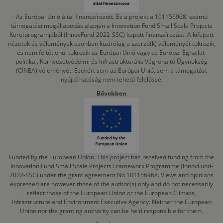
Az Európai Unió által finanszírozott. Ez a projekt a 101156968. számú
támogatási megállapodás alapján a Innovation Fund Small Scale Projects
Keretprogramjából (InnovFund-2022-SSC) kapott finanszírozást. A kifejtett
nézetek és vélemények azonban kizárólag a szerző(k) véleményét tükrözik,
és nem feltétlenül tükrözik az Európai Unió vagy az Európai Éghajlat-
politikai, Környezetvédelmi és Infrastrukturális Végrehajtó Ügynökség
(CINEA) véleményét. Ezekért sem az Európai Unió, sem a támogatást
nyújtó hatóság nem tehető felelőssé.
Bővebben
Funded by the European Union. This project has received funding from the
Innovation Fund Small Scale Projects Framework Programme (InnovFund-
2022-SSC) under the grant agreement No 101156968. Views and opinions
expressed are however those of the author(s) only and do not necessarily
reflect those of the European Union or the European Climate,
Infrastructure and Environment Executive Agency. Neither the European
Union nor the granting authority can be held responsible for them.