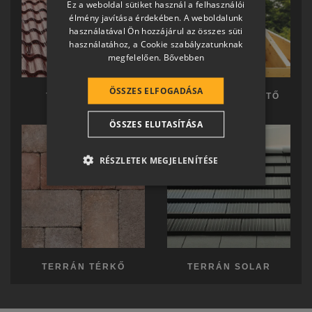
Ez a weboldal sütiket használ a felhasználói
SLOVAK
élmény javítása érdekében. A weboldalunk
használatával Ön hozzájárul az összes süti
GERMAN
használatához, a Cookie szabályzatunknak
megfelelően.
Bővebben
ROMANIAN
SLOVENIAN
ÖSSZES ELFOGADÁSA
TERRÁN TETŐ
TERRÁN KÉSZTETŐ
CROATIAN
ÖSSZES ELUTASÍTÁSA
SR
RO-HU
RÉSZLETEK MEGJELENÍTÉSE
ENGLISH
ITALIAN
TERRÁN TÉRKŐ
TERRÁN SOLAR