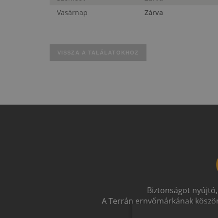
Vasárnap
Zárva
VISSZA A TALÁLATOKHOZ
Biztonságot nyújtó,
A Terrán ernyőmárkának köszön