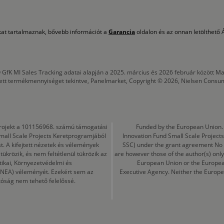
okat tartalmaznak, bővebb információt a
Garancia
oldalon és az onnan letölthető Á
 GfK MI Sales Tracking adatai alapján a 2025. március és 2026 február között
tett termékmennyiséget tekintve, Panelmarket, Copyright © 2026, Nielsen Consu
a projekt a 101156968. számú támogatási
Funded by the European Union. 
mall Scale Projects Keretprogramjából
Innovation Fund Small Scale Proje
t. A kifejtett nézetek és vélemények
SSC) under the grant agreement No
ükrözik, és nem feltétlenül tükrözik az
are however those of the author(s) only
tikai, Környezetvédelmi és
European Union or the Europea
CINEA) véleményét. Ezekért sem az
Executive Agency. Neither the Europe
tóság nem tehető felelőssé.