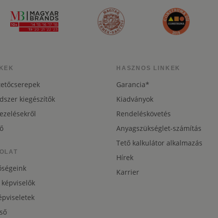
KEK
HASZNOS LINKEK
tetőcserepek
Garancia*
dszer kiegészítők
Kiadványok
ezelésekről
Rendeléskövetés
ő
Anyagszükséglet-számítás
Tető kalkulátor alkalmazás
OLAT
Hírek
őségeink
Karrier
 képviselők
pviseletek
ső