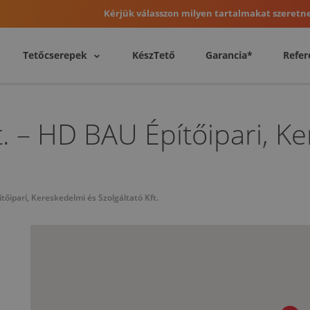
Kérjük válasszon milyen tartalmakat szeretne
Tetőcserepek
KészTető
Garancia*
Refer
. – HD BAU Építőipari, K
őipari, Kereskedelmi és Szolgáltató Kft.