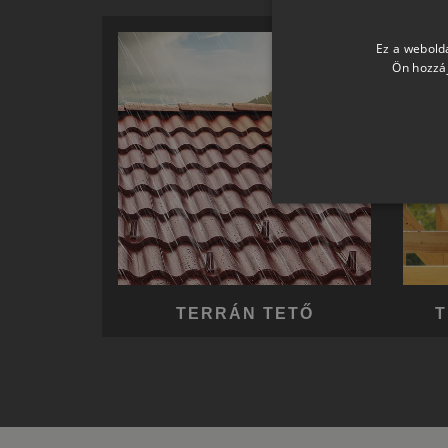
Ez a webolda
Ön hozzáj
TERRÁN TETŐ
T