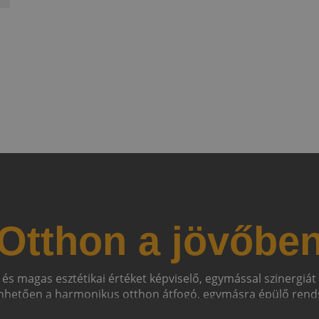
Otthon a jövőbe
 és magas esztétikai értéket képviselő, egymással szinergiá
hetően a harmonikus otthon átfogó, egymásra épülő rends