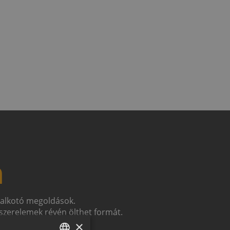
n
t alkotó megoldások.
zerelemek révén ölthet formát.
×