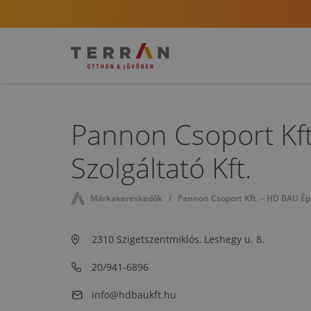
Pannon Csoport Kft
Szolgáltató Kft.
Márkakereskedők
Pannon Csoport Kft. – HD BAU Épít
2310 Szigetszentmiklós, Leshegy u. 8.
20/941-6896
info@hdbaukft.hu