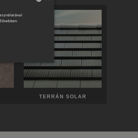
használatával
HUNGARIAN
Bővebben
SLOVAK
GERMAN
ROMANIAN
SLOVENIAN
CROATIAN
SR
RO-HU
TERRÁN SOLAR
ENGLISH
ITALIAN