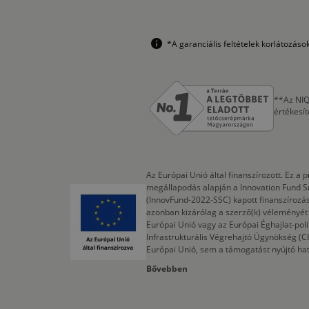
*A garanciális feltételek korlátozás
**Az NIQ
értékesí
Az Európai Unió által finanszírozott. Ez 
megállapodás alapján a Innovation Fund S
(InnovFund-2022-SSC) kapott finanszírozás
azonban kizárólag a szerző(k) véleményét t
Európai Unió vagy az Európai Éghajlat-poli
Infrastrukturális Végrehajtó Ügynökség (
Európai Unió, sem a támogatást nyújtó ha
Bővebben