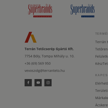
TERMÉ
Terrán 
Terrán Tetőcserép Gyártó Kft.
Tetőren
7754 Bóly, Tompa Mihály u. 10.
Felületk
+36 (69) 569 950
KészTet
vevoszolg@terranteto.hu
KAPCS
Elérhet
Területi
Márkaké
Ácskere