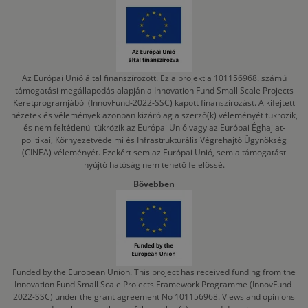
Az Európai Unió által finanszírozott. Ez a projekt a 101156968. számú
támogatási megállapodás alapján a Innovation Fund Small Scale Projects
Keretprogramjából (InnovFund-2022-SSC) kapott finanszírozást. A kifejtett
nézetek és vélemények azonban kizárólag a szerző(k) véleményét tükrözik,
és nem feltétlenül tükrözik az Európai Unió vagy az Európai Éghajlat-
politikai, Környezetvédelmi és Infrastrukturális Végrehajtó Ügynökség
(CINEA) véleményét. Ezekért sem az Európai Unió, sem a támogatást
nyújtó hatóság nem tehető felelőssé.
Bővebben
Funded by the European Union. This project has received funding from the
Innovation Fund Small Scale Projects Framework Programme (InnovFund-
2022-SSC) under the grant agreement No 101156968. Views and opinions