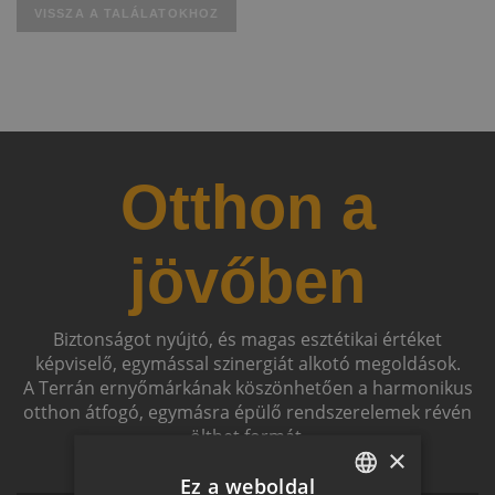
VISSZA A TALÁLATOKHOZ
Otthon a
jövőben
Biztonságot nyújtó, és magas esztétikai értéket
képviselő, egymással szinergiát alkotó megoldások.
A Terrán ernyőmárkának köszönhetően a harmonikus
otthon átfogó, egymásra épülő rendszerelemek révén
ölthet formát.
×
Ez a weboldal