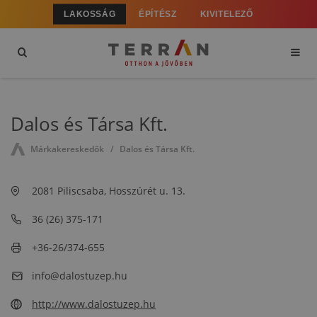
LAKOSSÁG
ÉPÍTÉSZ
KIVITELEZŐ
Dalos és Társa Kft.
Márkakereskedők
Dalos és Társa Kft.
2081 Piliscsaba, Hosszúrét u. 13.
36 (26) 375-171
+36-26/374-655
info@dalostuzep.hu
http://www.dalostuzep.hu