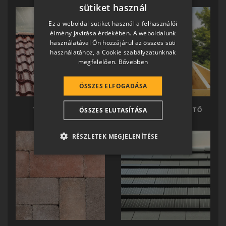
sütiket használ
HUNGARIAN
Ez a weboldal sütiket használ a felhasználói
SLOVAK
élmény javítása érdekében. A weboldalunk
használatával Ön hozzájárul az összes süti
GERMAN
használatához, a Cookie szabályzatunknak
megfelelően.
Bővebben
ROMANIAN
SLOVENIAN
ÖSSZES ELFOGADÁSA
CROATIAN
ÖSSZES ELUTASÍTÁSA
TERRÁN TETŐ
TERRÁN KÉSZTETŐ
SR
RO-HU
RÉSZLETEK MEGJELENÍTÉSE
ENGLISH
ITALIAN