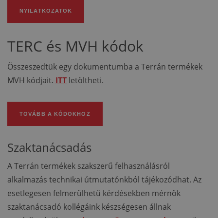
NYILATKOZATOK
TERC és MVH kódok
Összeszedtük egy dokumentumba a Terrán termékek
MVH kódjait.
ITT
letöltheti.
TOVÁBB A KÓDOKHOZ
Szaktanácsadás
A Terrán termékek szakszerű felhasználásról
alkalmazás technikai útmutatónkból tájékozódhat. Az
esetlegesen felmerülhetű kérdésekben mérnök
szaktanácsadó kollégáink készségesen állnak