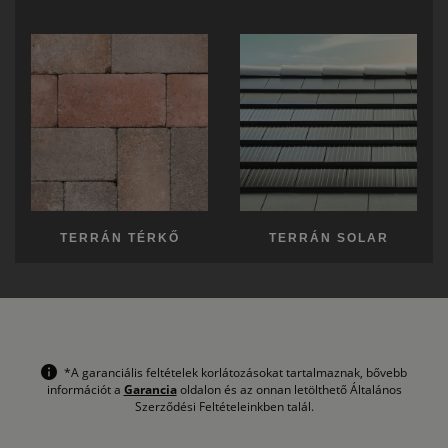
TERRÁN TÉRKŐ
TERRÁN SOLAR
*A garanciális feltételek korlátozásokat tartalmaznak, bővebb
információt a
Garancia
oldalon és az onnan letölthető Általános
Szerződési Feltételeinkben talál.