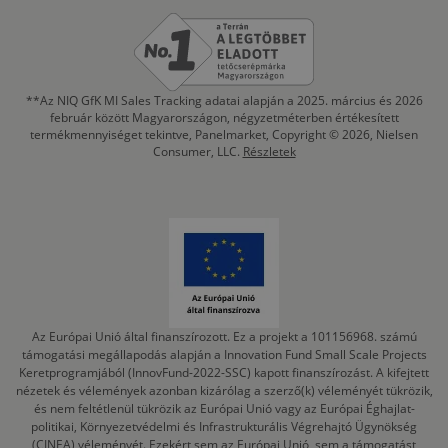
**Az NIQ GfK MI Sales Tracking adatai alapján a 2025. március és 2026
február között Magyarországon, négyzetméterben értékesített
termékmennyiséget tekintve, Panelmarket, Copyright © 2026, Nielsen
Consumer, LLC.
Részletek
Az Európai Unió által finanszírozott. Ez a projekt a 101156968. számú
támogatási megállapodás alapján a Innovation Fund Small Scale Projects
Keretprogramjából (InnovFund-2022-SSC) kapott finanszírozást. A kifejtett
nézetek és vélemények azonban kizárólag a szerző(k) véleményét tükrözik,
és nem feltétlenül tükrözik az Európai Unió vagy az Európai Éghajlat-
politikai, Környezetvédelmi és Infrastrukturális Végrehajtó Ügynökség
(CINEA) véleményét. Ezekért sem az Európai Unió, sem a támogatást