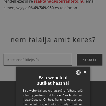
rendelkezésükre
szaktanacs@terranteto.hu
email
címen, vagy a
06-69/569-950
-es telefonon.
nem találja amit keres?
KERESÉS
×
Ez a weboldal
sütiket használ
HUNGARIAN
Ez a weboldal sütiket használ a felhasználói
Otthon a
SLOVAK
élmény javítása érdekében. A weboldalunk
használatával Ön hozzájárul az összes süti
GERMAN
használatához, a Cookie szabályzatunknak