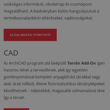
szükséges információ, részletrajz és csomópont
megtalálható. A kiadványban külön hangsúlyoztuk a
termékvonalankénti eltéréseket, sajátosságokat.
ALKALMAZÁSI ÚTMUTATÓ
CAD
Az ArchiCAD program alá beépülő
Terrán Add-On
igen
hasznos lehet a tervezőknek, akik így egyetlen
gombnyomással komplett anyagkiírást (árakkal vagy
akár árak nélkül), illetve fotorealisztikus látványképeket
készíthetnek – teljesebbé, magasabb színvonalúvá téve
így a tervet.