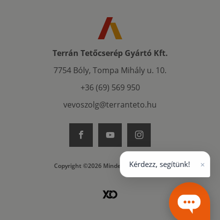
Terrán Tetőcserép Gyártó Kft.
7754 Bóly, Tompa Mihály u. 10.
+36 (69) 569 950
vevoszolg@terranteto.hu
×
Kérdezz, segítünk!
Copyright ©2026 Minden jog fenntartva