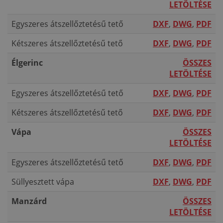
LETÖLTÉSE
Egyszeres átszellőztetésű tető
DXF
,
DWG
,
PDF
Kétszeres átszellőztetésű tető
DXF
,
DWG
,
PDF
Élgerinc
ÖSSZES
LETÖLTÉSE
Egyszeres átszellőztetésű tető
DXF
,
DWG
,
PDF
Kétszeres átszellőztetésű tető
DXF
,
DWG
,
PDF
Vápa
ÖSSZES
LETÖLTÉSE
Egyszeres átszellőztetésű tető
DXF
,
DWG
,
PDF
Süllyesztett vápa
DXF
,
DWG
,
PDF
Manzárd
ÖSSZES
LETÖLTÉSE