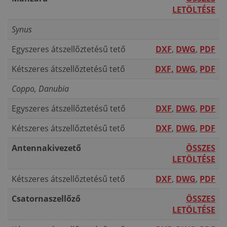
LETÖLTÉSE
Synus
Egyszeres átszellőztetésű tető
DXF
,
DWG
,
PDF
Kétszeres átszellőztetésű tető
DXF,
DWG
,
PDF
Coppo, Danubia
Egyszeres átszellőztetésű tető
DXF
,
DWG
,
PDF
Kétszeres átszellőztetésű tető
DXF
,
DWG
,
PDF
Antennakivezető
ÖSSZES
LETÖLTÉSE
Kétszeres átszellőztetésű tető
DXF
,
DWG
,
PDF
Csatornaszellőző
ÖSSZES
LETÖLTÉSE