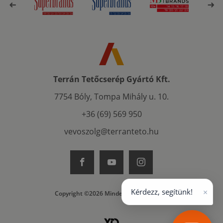
Terrán Tetőcserép Gyártó Kft.
7754 Bóly, Tompa Mihály u. 10.
+36 (69) 569 950
vevoszolg@terranteto.hu
×
Kérdezz, segítünk!
Copyright ©2026 Minden jog fenntartva