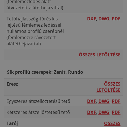
(fémlemezfedés alatt
átvezetett alátéthéjazattal)
Tetőhajlásszög-törés kis
DXF
,
DWG
,
PDF
lejtésű fémlemez fedéssel
hullámos profilú cserépnél
(fémlemezre rávezetett
alátéthéjazattal)
ÖSSZES LETÖLTÉSE
Sík profilú cserepek: Zenit, Rundo
Eresz
ÖSSZES
LETÖLTÉSE
Egyszeres átszellőztetésű tető
DXF
,
DWG
,
PDF
Kétszeres átszellőztetésű tető
DXF
,
DWG
,
PDF
Taréj
ÖSSZES