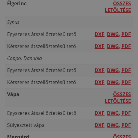
Élgerinc
ÖSSZES
LETÖLTÉSE
Synus
Egyszeres átszellőztetésű tető
DXF
,
DWG
,
PDF
Kétszeres átszellőztetésű tető
DXF
,
DWG
,
PDF
Coppo, Danubia
Egyszeres átszellőztetésű tető
DXF
,
DWG
,
PDF
Kétszeres átszellőztetésű tető
DXF
,
DWG
,
PDF
Vápa
ÖSSZES
LETÖLTÉSE
Egyszeres átszellőztetésű tető
DXF
,
DWG
,
PDF
Sülyesztett vápa
DXF
,
DWG
,
PDF
Manzárd
ÖSSZES