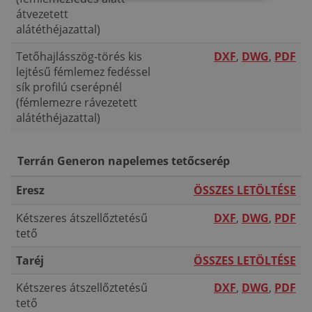
átvezetett
ITALIAN
alátéthéjazattal)
Tetőhajlásszög-törés kis
DXF
,
DWG
,
PDF
lejtésű fémlemez fedéssel
sík profilú cserépnél
(fémlemezre rávezetett
alátéthéjazattal)
Terrán Generon napelemes tetőcserép
Eresz
ÖSSZES LETÖLTÉSE
Kétszeres átszellőztetésű
DXF
,
DWG
,
PDF
tető
Taréj
ÖSSZES LETÖLTÉSE
Kétszeres átszellőztetésű
DXF
,
DWG
,
PDF
tető