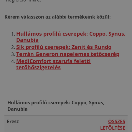
Kérem válasszon az alábbi termékeink közül:
Hullámos profilú cserepek: Coppo, Synus,
Danubia
Sík profilú cserepek: Zenit és Rundo
Terrán Generon napelemes tetőcserép
MediComfort szarufa feletti
tetőhőszigetelés
Hullámos profilú cserepek: Coppo, Synus,
Danubia
Eresz
ÖSSZES
LETÖLTÉSE