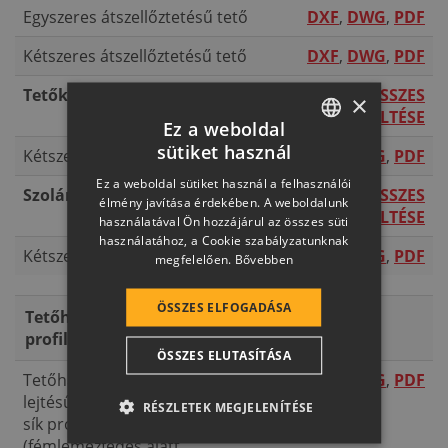
Egyszeres átszellőztetésű tető
DXF
,
DWG
,
PDF
Kétszeres átszellőztetésű tető
DXF
,
DWG
,
PDF
Tetőkibúvó
ÖSSZES
×
LETÖLTÉSE
Ez a weboldal
sütiket használ
Kétszeres átszellőztetésű tető
DXF
,
DWG
,
PDF
HUNGARIAN
Ez a weboldal sütiket használ a felhasználói
Szolártartó
ÖSSZES
SLOVAK
élmény javítása érdekében. A weboldalunk
LETÖLTÉSE
használatával Ön hozzájárul az összes süti
GERMAN
használatához, a Cookie szabályzatunknak
Kétszeres átszellőztetésű tető
DXF
,
DWG
,
PDF
megfelelően.
Bővebben
ROMANIAN
SLOVENIAN
ÖSSZES ELFOGADÁSA
Tetőhajlásszög-törés sík
CROATIAN
profilú cserepek esetén
ÖSSZES ELUTASÍTÁSA
SR
Tetőhajlásszög-törés kis
DXF
,
DWG
,
PDF
RO-HU
lejtésű fémlemez fedéssel
RÉSZLETEK MEGJELENÍTÉSE
sík profilú cserépnél
ENGLISH
(fémlemezfedés alatt