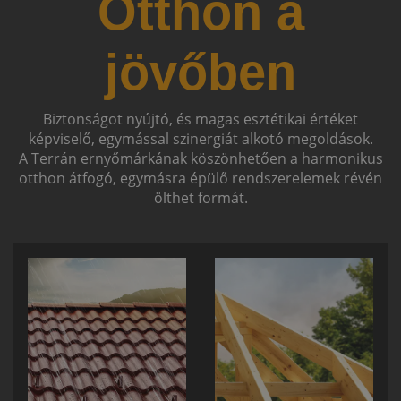
Otthon a
jövőben
Biztonságot nyújtó, és magas esztétikai értéket
képviselő, egymással szinergiát alkotó megoldások.
A Terrán ernyőmárkának köszönhetően a harmonikus
otthon átfogó, egymásra épülő rendszerelemek révén
ölthet formát.