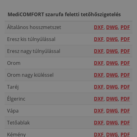
MediCOMFORT szarufa feletti tetőhőszigetelés
Általános hosszmetszet
DXF
,
DWG
,
PDF
Eresz kis túlnyúlással
DXF
,
DWG
,
PDF
Eresz nagy túlnyúlással
DXF
,
DWG
,
PDF
Orom
DXF
,
DWG
,
PDF
Orom nagy kiüléssel
DXF
,
DWG
,
PDF
Taréj
DXF
,
DWG
,
PDF
Élgerinc
DXF
,
DWG
,
PDF
Vápa
DXF
,
DWG
,
PDF
Tetőablak
DXF
,
DWG
,
PDF
Kémény
DXF
,
DWG
,
PDF