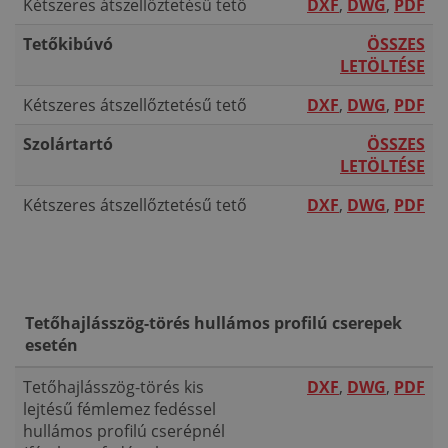
Kétszeres átszellőztetésű tető
DXF
,
DWG
,
PDF
Tetőkibúvó
ÖSSZES
LETÖLTÉSE
Kétszeres átszellőztetésű tető
DXF
,
DWG
,
PDF
Szolártartó
ÖSSZES
LETÖLTÉSE
Kétszeres átszellőztetésű tető
DXF
,
DWG
,
PDF
Tetőhajlásszög-törés hullámos profilú cserepek
esetén
Tetőhajlásszög-törés kis
DXF
,
DWG
,
PDF
lejtésű fémlemez fedéssel
hullámos profilú cserépnél