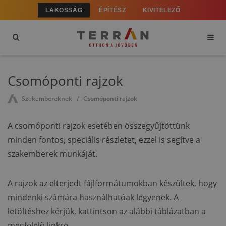
LAKOSSÁG
ÉPÍTÉSZ
KIVITELEZŐ
Csomóponti rajzok
Szakembereknek
Csomóponti rajzok
A csomóponti rajzok esetében összegyűjtöttünk
minden fontos, speciális részletet, ezzel is segítve a
szakemberek munkáját.
A rajzok az elterjedt fájlformátumokban készültek, hogy
mindenki számára használhatóak legyenek. A
letöltéshez kérjük, kattintson az alábbi táblázatban a
megfelelő linkre.