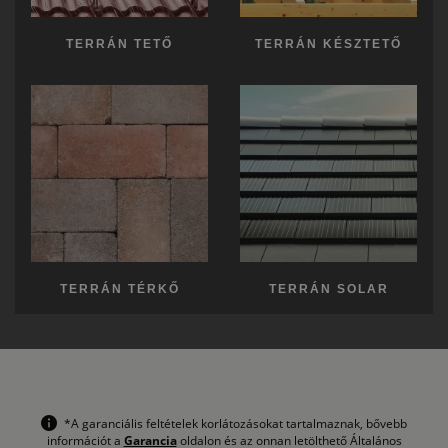
TERRÁN TETŐ
TERRÁN KÉSZTETŐ
TERRÁN TÉRKŐ
TERRÁN SOLAR
*A garanciális feltételek korlátozásokat tartalmaznak, bővebb
információt a
Garancia
oldalon és az onnan letölthető Általános