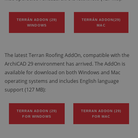
TERRÁN ADDON (29)
TERRÁN ADDON(29)
WINDOWS
MAC
The latest Terran Roofing AddOn, compatible with the
ArchiCAD 29 environment has arrived. The AddOn is
available for download on both Windows and Mac
operating systems and includes English language
support (127 MB):
TERRAN ADDON (29)
TERRAN ADDON (29)
FOR
WINDOWS
FOR
MAC