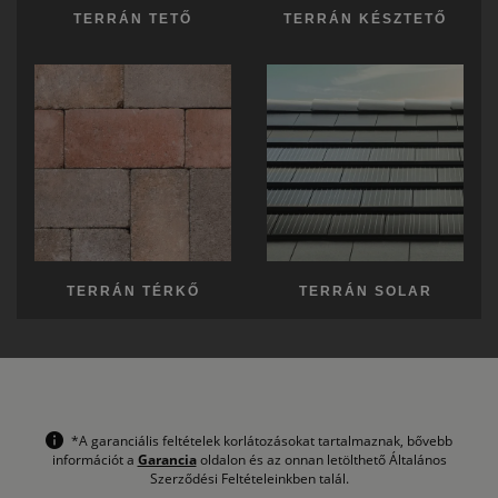
TERRÁN TETŐ
TERRÁN KÉSZTETŐ
TERRÁN TÉRKŐ
TERRÁN SOLAR
*A garanciális feltételek korlátozásokat tartalmaznak, bővebb
információt a
Garancia
oldalon és az onnan letölthető Általános
Szerződési Feltételeinkben talál.