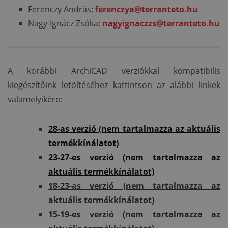
Ferenczy András:
ferenczya@terranteto.hu
Nagy-Ignácz Zsóka:
nagyignaczzs@terranteto.hu
A korábbi ArchiCAD verziókkal kompatibilis
kiegészítőink letöltéséhez kattintson az alábbi linkek
valamelyikére:
28-as verzió (nem tartalmazza az aktuális
termékkínálatot)
23-27-es verzió (nem tartalmazza az
aktuális termékkínálatot)
18-23-as verzió (nem tartalmazza az
aktuális termékkínálatot)
15-19-es verzió
(nem tartalmazza az