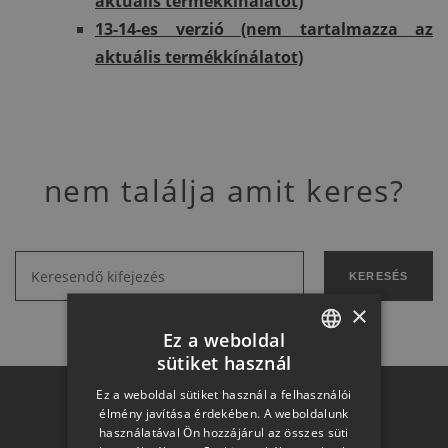
aktuális termékkínálatot)
13-14-es verzió
(nem tartalmazza az
aktuális termékkínálatot)
nem találja amit keres?
KERESÉS
×
Ez a weboldal
sütiket használ
HUNGARIAN
Ez a weboldal sütiket használ a felhasználói
SLOVAK
Otthon a
élmény javítása érdekében. A weboldalunk
használatával Ön hozzájárul az összes süti
GERMAN