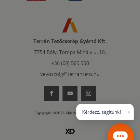
Terrán Tetőcserép Gyártó Kft.
7754 Bóly, Tompa Mihály u. 10.
+36 (69) 569 950
vevoszolg@terranteto.hu
×
Kérdezz, segítünk!
Copyright ©2026 Minden jog fenntartva