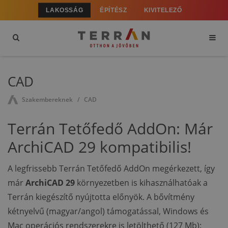
LAKOSSÁG
ÉPÍTÉSZ
KIVITELEZŐ
CAD
Szakembereknek
CAD
Terrán Tetőfedő AddOn: Már
ArchiCAD 29 kompatibilis!
A legfrissebb Terrán Tetőfedő AddOn megérkezett, így
már
ArchiCAD 29
környezetben is kihasználhatóak a
Terrán kiegészítő nyújtotta előnyök. A bővítmény
kétnyelvű (magyar/angol) támogatással, Windows és
Mac operációs rendszerekre is letölthető (127 Mb):