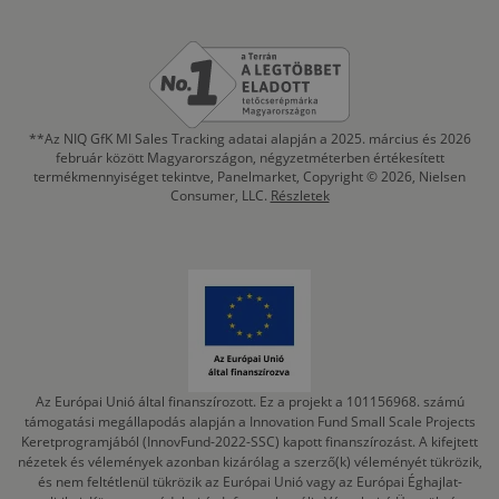
**Az NIQ GfK MI Sales Tracking adatai alapján a 2025. március és 2026
február között Magyarországon, négyzetméterben értékesített
termékmennyiséget tekintve, Panelmarket, Copyright © 2026, Nielsen
Consumer, LLC.
Részletek
Az Európai Unió által finanszírozott. Ez a projekt a 101156968. számú
támogatási megállapodás alapján a Innovation Fund Small Scale Projects
Keretprogramjából (InnovFund-2022-SSC) kapott finanszírozást. A kifejtett
nézetek és vélemények azonban kizárólag a szerző(k) véleményét tükrözik,
és nem feltétlenül tükrözik az Európai Unió vagy az Európai Éghajlat-