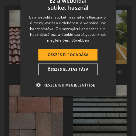
Ez a weboldal
sütiket használ
HUNGARIAN
Ez a weboldal sütiket használ a felhasználói
SLOVAK
élmény javítása érdekében. A weboldalunk
használatával Ön hozzájárul az összes süti
GERMAN
használatához, a Cookie szabályzatunknak
megfelelően.
Bővebben
ROMANIAN
SLOVENIAN
ÖSSZES ELFOGADÁSA
CROATIAN
ÖSSZES ELUTASÍTÁSA
SR
TERRÁN TETŐ
TERRÁN KÉSZTETŐ
RO-HU
RÉSZLETEK MEGJELENÍTÉSE
ENGLISH
ITALIAN