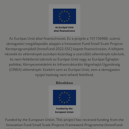
Az Európai Unió által finanszírozott. Ez a projekt a 101156968. számú
támogatási megállapodás alapján a Innovation Fund Small Scale Projects
Keretprogramjából (InnovFund-2022-SSC) kapott finanszírozást. A kifejtett
nézetek és vélemények azonban kizárólag a szerző(k) véleményét tükrözik,
és nem feltétlenül tükrözik az Európai Unió vagy az Európai Éghajlat-
politikai, Környezetvédelmi és Infrastrukturális Végrehajtó Ügynökség
(CINEA) véleményét. Ezekért sem az Európai Unió, sem a támogatást
nyújtó hatóság nem tehető felelőssé.
Bővebben
Funded by the European Union. This project has received funding from the
Innovation Fund Small Scale Projects Framework Programme (InnovFund-