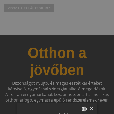
VISSZA A TALÁLATOKHOZ
Otthon a
jövőben
Biztonságot nyújtó, és magas esztétikai értéket
képviselő, egymással szinergiát alkotó megoldások.
A Terrán ernyőmárkának köszönhetően a harmonikus
otthon átfogó, egymásra épülő rendszerelemek révén
ölthet formát.
×