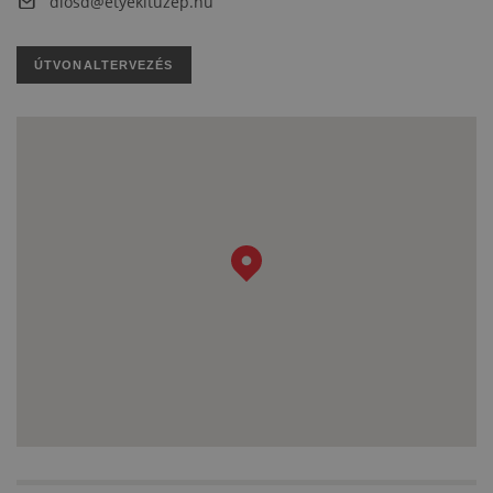
diosd@etyekituzep.hu
ÚTVONALTERVEZÉS