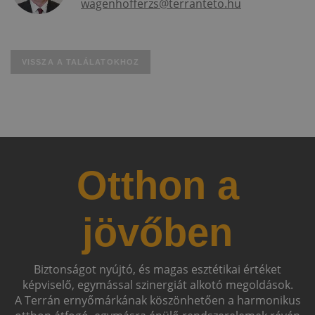
wagenhofferzs@terranteto.hu
VISSZA A TALÁLATOKHOZ
Otthon a
jövőben
Biztonságot nyújtó, és magas esztétikai értéket
képviselő, egymással szinergiát alkotó megoldások.
A Terrán ernyőmárkának köszönhetően a harmonikus