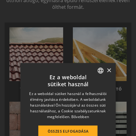
otthon átfogó, egymásra épülő rendszerelemek révén
ölthet formát.
×
Ez a weboldal
sütiket használ
HUNGARIAN
TERRÁN TETŐ
TERRÁN KÉSZTETŐ
Ez a weboldal sütiket használ a felhasználói
SLOVAK
élmény javítása érdekében. A weboldalunk
használatával Ön hozzájárul az összes süti
GERMAN
használatához, a Cookie szabályzatunknak
megfelelően.
Bővebben
ROMANIAN
SLOVENIAN
ÖSSZES ELFOGADÁSA