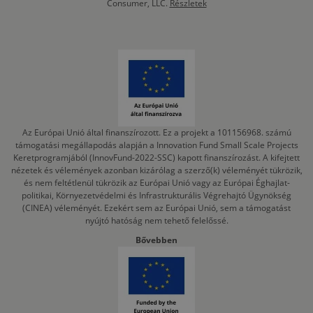
Consumer, LLC.
Részletek
Az Európai Unió által finanszírozott. Ez a projekt a 101156968. számú
támogatási megállapodás alapján a Innovation Fund Small Scale Projects
Keretprogramjából (InnovFund-2022-SSC) kapott finanszírozást. A kifejtett
nézetek és vélemények azonban kizárólag a szerző(k) véleményét tükrözik,
és nem feltétlenül tükrözik az Európai Unió vagy az Európai Éghajlat-
politikai, Környezetvédelmi és Infrastrukturális Végrehajtó Ügynökség
(CINEA) véleményét. Ezekért sem az Európai Unió, sem a támogatást
nyújtó hatóság nem tehető felelőssé.
Bővebben