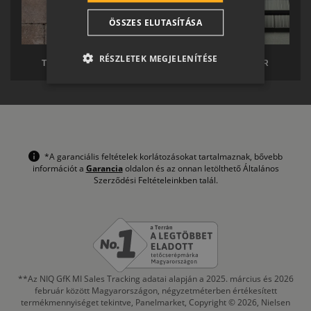
CROATIAN
ÖSSZES ELUTASÍTÁSA
SR
RO-HU
RÉSZLETEK MEGJELENÍTÉSE
TERRÁN TÉRKŐ
TERRÁN SOLAR
ENGLISH
ITALIAN
*A garanciális feltételek korlátozásokat tartalmaznak, bővebb
információt a
Garancia
oldalon és az onnan letölthető Általános
Szerződési Feltételeinkben talál.
**Az NIQ GfK MI Sales Tracking adatai alapján a 2025. március és 2026
február között Magyarországon, négyzetméterben értékesített
termékmennyiséget tekintve, Panelmarket, Copyright © 2026, Nielsen