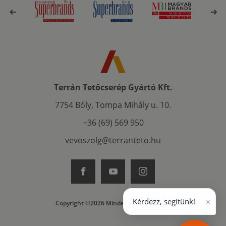
Terrán Tetőcserép Gyártó Kft.
7754 Bóly, Tompa Mihály u. 10.
+36 (69) 569 950
vevoszolg@terranteto.hu
×
Kérdezz, segítünk!
Copyright ©2026 Minden jog fenntartva