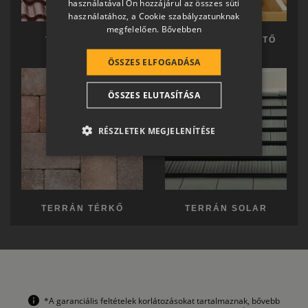
használatával Ön hozzájárul az összes süti
GERMAN
használatához, a Cookie szabályzatunknak
megfelelően.
Bővebben
ROMANIAN
TERRÁN TETŐ
TERRÁN KÉSZTETŐ
SLOVENIAN
ÖSSZES ELFOGADÁSA
CROATIAN
ÖSSZES ELUTASÍTÁSA
SR
RO-HU
RÉSZLETEK MEGJELENÍTÉSE
ENGLISH
ITALIAN
TERRÁN TÉRKŐ
TERRÁN SOLAR
*A garanciális feltételek korlátozásokat tartalmaznak, bővebb