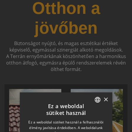
Otthon a
jövőben
Biztonságot nyújtó, és magas esztétikai értéket
képviselő, egymással szinergiát alkotó megoldások.
A Terrán ernyőmárkának köszönhetően a harmonikus
otthon átfogó, egymásra épülő rendszerelemek révén
ölthet formát.
×
Ez a weboldal
sütiket használ
HUNGARIAN
Ez a weboldal sütiket használ a felhasználói
SLOVAK
élmény javítása érdekében. A weboldalunk